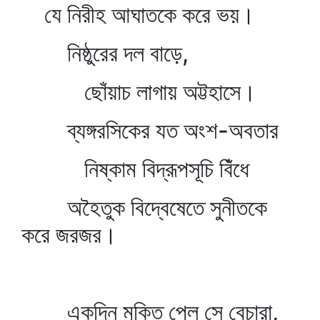
যে নিরীহ আঘাতকে করে ভয়।
নিষ্ঠুরের দল বাড়ে,
ছোঁয়াচ লাগায় অট্টহাসে।
ব্যঙ্গরসিকের যত অংশ-অবতার
নিষ্কাম বিদ্রূপসূচি বিঁধে
অহৈতুক বিদ্বেষেতে সুনীতকে
করে জরজর।
একদিন মুক্তি পেল সে বেচারা,