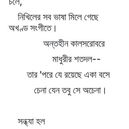
চলে,
নিখিলের সব ভাষা মিলে গেছে
অখণ্ড সংগীতে।
অন্তহীন কালসরোবরে
মাধুরীর শতদল--
তার 'পরে যে রয়েছে একা বসে
চেনা যেন তবু সে অচেনা।
সন্ধ্যা হল