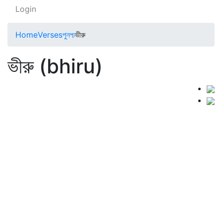
Login
Home
Verses
পুনশ্চ
ভীরু
ভীরু (bhiru)