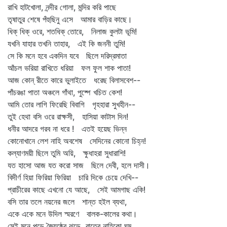
রাখি হাটখোলা, নন্দীর গোলা, মন্দির করি পাছে
তৃষাতুর শেষে পঁহুছিনু এসে আমার বাড়ির কাছে।
ধিক্‌ ধিক্‌ ওরে, শতধিক্‌ তোরে, নিলাজ কুলটা ভূমি!
যখনি যাহার তখনি তাহার, এই কি জননী তুমি!
সে কি মনে হবে একদিন যবে ছিলে দরিদ্রমাতা
আঁচল ভরিয়া রাখিতে ধরিয়া ফল ফুল শাক পাতা!
আজ কোন্‌ রীতে কারে ভুলাইতে ধরেছ বিলাসবেশ--
পাঁচরঙা পাতা অঞ্চলে গাঁথা, পুষ্পে খচিত কেশ!
আমি তোর লাগি ফিরেছি বিবাগি গৃহহারা সুখহীন--
তুই হেথা বসি ওরে রাক্ষসী, হাসিয়া কাটাস দিন!
ধনীর আদরে গরব না ধরে ! এতই হয়েছ ভিন্ন
কোনোখানে লেশ নাহি অবশেষ সেদিনের কোনো চিহ্ন!
কল্যাণময়ী ছিলে তুমি অয়ি, ক্ষুধাহরা সুধারাশি!
যত হাসো আজ যত করো সাজ ছিলে দেবী, হলে দাসী।
বিদীর্ণ হিয়া ফিরিয়া ফিরিয়া চারি দিকে চেয়ে দেখি--
প্রাচীরের কাছে এখনো যে আছে, সেই আমগাছ একি!
বসি তার তলে নয়নের জলে শান্ত হইল ব্যথা,
একে একে মনে উদিল স্মরণে বালক-কালের কথা।
সেই মনে পড়ে জ্যৈষ্ঠের ঝড়ে রাত্রে নাহিকো ঘুম,