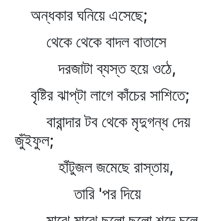
অন্ধকার ঘনিয়ে এসেছে;
থেকে থেকে বাদল বাতাসে
দরজাটা ব্যস্ত হয়ে ওঠে,
বৃষ্টির ঝাপ্‌টা লাগে কাঁচের সাশিতে;
বারান্দার টব থেকে মৃদুগন্ধ দেয়
জুঁইফুল;
হাঁটুজল জমেছে রাস্তায়,
তারি 'পর দিয়ে
মাঝে মাঝে ছলো ছলো শব্দে চলে