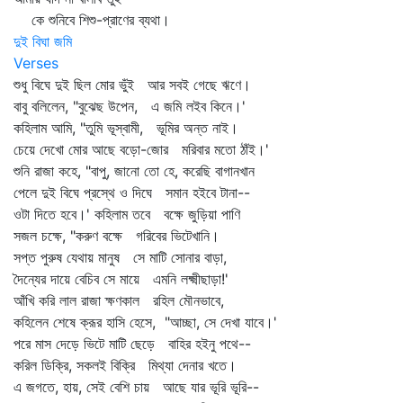
কে শুনিবে শিশু-প্রাণের ব্যথা।
দুই বিঘা জমি
Verses
শুধু বিঘে দুই ছিল মোর ভুঁই আর সবই গেছে ঋণে।
বাবু বলিলেন, "বুঝেছ উপেন, এ জমি লইব কিনে।'
কহিলাম আমি, "তুমি ভূস্বামী, ভূমির অন্ত নাই।
চেয়ে দেখো মোর আছে বড়ো-জোর মরিবার মতো ঠাঁই।'
শুনি রাজা কহে, "বাপু, জানো তো হে, করেছি বাগানখান
পেলে দুই বিঘে প্রস্থে ও দিঘে সমান হইবে টানা--
ওটা দিতে হবে।' কহিলাম তবে বক্ষে জুড়িয়া পাণি
সজল চক্ষে, "করুণ বক্ষে গরিবের ভিটেখানি।
সপ্ত পুরুষ যেথায় মানুষ সে মাটি সোনার বাড়া,
দৈন্যের দায়ে বেচিব সে মায়ে এমনি লক্ষ্মীছাড়া!'
আঁখি করি লাল রাজা ক্ষণকাল রহিল মৌনভাবে,
কহিলেন শেষে ক্রূর হাসি হেসে, "আচ্ছা, সে দেখা যাবে।'
পরে মাস দেড়ে ভিটে মাটি ছেড়ে বাহির হইনু পথে--
করিল ডিক্রি, সকলই বিক্রি মিথ্যা দেনার খতে।
এ জগতে, হায়, সেই বেশি চায় আছে যার ভূরি ভূরি--