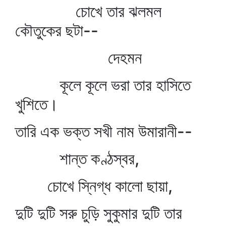
চোখে তার ঝলমল
কৌতুকের ছটা--
দেহমন
কূলে কূলে ভরা তার হাসিতে
খুশিতে।
তারি এক ভক্ত সখী নাম উমারানী--
শান্ত কণ্ঠস্বর,
চোখে স্নিগ্ধ কালো ছায়া,
দুটি দুটি সরু চুড়ি সুকুমার দুটি তার