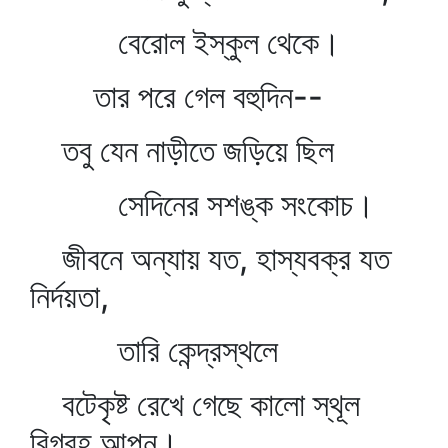
বেরোল ইস্কুল থেকে।
তার পরে গেল বহুদিন--
তবু যেন নাড়ীতে জড়িয়ে ছিল
সেদিনের সশঙ্ক সংকোচ।
জীবনে অন্যায় যত, হাস্যবক্র যত
নির্দয়তা,
তারি কেন্দ্রস্থলে
বটেকৃষ্ট রেখে গেছে কালো স্থূল
বিগ্রহ আপন।