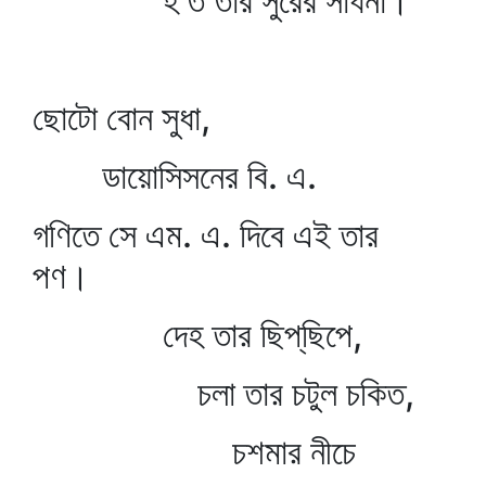
হ'ত তার সুরের সাধনা।
ছোটো বোন সুধা,
ডায়োসিসনের বি. এ.
গণিতে সে এম. এ. দিবে এই তার
পণ।
দেহ তার ছিপ্‌ছিপে,
চলা তার চটুল চকিত,
চশমার নীচে