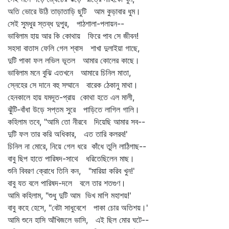
অতি ভোরে উঠি তাড়াতাড়ি ছুটি আম কুড়াবার ধুম।
সেই সুমধুর স্তব্ধ দুপুর, পাঠশালা-পলায়ন--
ভাবিলাম হায় আর কি কোথায় ফিরে পাব সে জীবন!
সহসা বাতাস ফেলি গেল শ্বাস শাখা দুলাইয়া গাছে,
দুটি পাকা ফল লভিল ভূতল আমার কোলের কাছে।
ভাবিলাম মনে বুঝি এতখনে আমারে চিনিল মাতা,
স্নেহের সে দানে বহু সম্মানে বারেক ঠেকানু মাথা।
হেনকালে হায় যমদূত-প্রায় কোথা হতে এল মালী,
ঝুঁটি-বাঁধা উড়ে সপ্তম সুরে পাড়িতে লাগিল গালি।
কহিলাম তবে, "আমি তো নীরবে দিয়েছি আমার সব--
দুটি ফল তার করি অধিকার, এত তারি কলরব!'
চিনিল না মোরে, নিয়ে গেল ধরে কাঁধে তুলি লাঠিগাছ--
বাবু ছিপ হাতে পারিষদ-সাথে ধরিতেছিলেন মাছ।
শুনি বিবরণ ক্রোধে তিনি কন, "মারিয়া করিব খুন!'
বাবু যত বলে পারিষদ-দলে বলে তার শতগুণ।
আমি কহিলাম, "শুধু দুটি আম ভিখ মাগি মহাশয়!'
বাবু কহে হেসে, "বেটা সাধুবেশে পাকা চোর অতিশয়।'
আমি শুনে হাসি আঁখিজলে ভাসি, এই ছিল মোর ঘটে--