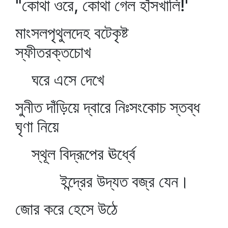
"কোথা ওরে, কোথা গেল হাঁসখালি!'
মাংসলপৃথুলদেহ বটেকৃষ্ট
স্ফীতরক্তচোখ
ঘরে এসে দেখে
সুনীত দাঁড়িয়ে দ্বারে নিঃসংকোচ স্তব্ধ
ঘৃণা নিয়ে
স্থূল বিদ্রূপের ঊর্ধ্বে
ইন্দ্রের উদ্যত বজ্র যেন।
জোর করে হেসে উঠে