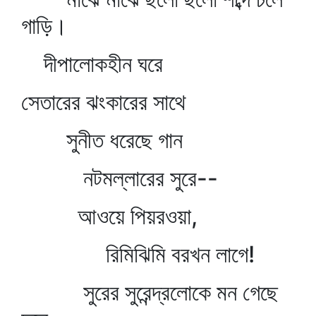
গাড়ি।
দীপালোকহীন ঘরে
সেতারের ঝংকারের সাথে
সুনীত ধরেছে গান
নটমল্লারের সুরে--
আওয়ে পিয়রওয়া,
রিমিঝিমি বরখন লাগে!
সুরের সুরেন্দ্রলোকে মন গেছে