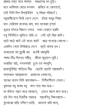
রাজার হস্ত করে সমস্ত কাঙালের ধন চুরি।
মনে ভাবিলাম মোরে ভগবান রাখিবে না মোহগর্তে,
তাই লিখি দিল বিশ্বনিখিল দু বিঘার পরিবর্তে।
সন্ন্যাসীবেশে ফিরি দেশে দেশে হইয়া সাধুর শিষ্য
কত হেরিলাম মনোহর ধাম, কত মনোরম দৃশ্য!
ভূধরে সাগরে বিজনে নগরে যখন যেখানে ভ্রমি
তবু নিশিদিনে ভুলিতে পারি নে সেই দুই বিঘা জমি।
হাটে মাঠে বাটে এই মতো কাটে বছর পনেরো-ষোলো--
একদিন শেষে ফিরিবারে দেশে বড়ই বাসনা হল।
নমোনমো নম সুন্দরী মম জননী বঙ্গভূমি!
গঙ্গার তীর স্নিগ্ধ সমীর, জীবন জুড়ালে তুমি।
অবারিত মাঠ, গগনললাট চুমে তব পদধূলি,
ছায়াসুনিবিড় শান্তির নীড় ছোটো ছোটো গ্রামগুলি।
পল্লবঘন আম্রকানন রাখালের খেলাগেহ,
স্তব্ধ অতল দিঘি কালোজল-- নিশীথশীতল স্নেহ।
বুকভরা মধু বঙ্গের বধূ জল লয়ে যায় ঘরে--
মা বলিতে প্রাণ করে আনচান, চোখে আসে জল ভরে।
দুই দিন পরে দ্বিতীয় প্রহরে প্রবেশিনু নিজগ্রামে--
কুমোরের বাড়ি দক্ষিণে ছাড়ি রথতলা করি বামে,