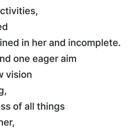
tivities,
ed
tained in her and incomplete.
und one eager aim
 vision
g,
s of all things
her,