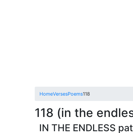
Home
Verses
Poems
118
118 (in the endle
IN THE ENDLESS path