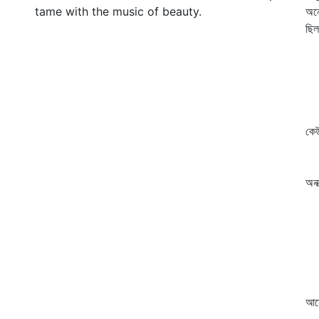
tame with the music of beauty.
অনে
ছিল
কি
দে
ছ
-
স্
কেউ
স
ব
অনা
ত
ধ
এক
ম
পা
কে
আস্