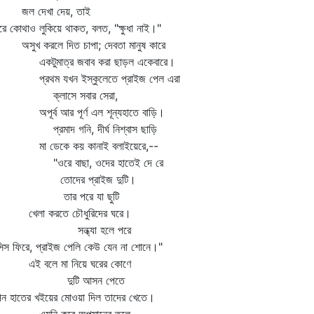
 দেখা দেয়, তাই
রে কোথাও লুকিয়ে থাকত, বলত, "ক্ষুধা নাই।"
ুখ করলে দিত চাপা; দেবতা মানুষ কারে
টুমাত্র জবাব করা ছাড়ল একেবারে।
রথম যখন ইস্কুলেতে প্রাইজ পেল এরা
্লাসে সবার সেরা,
ূর্ব আর পূর্ণ এল শূন্যহাতে বাড়ি।
রমাদ গনি, দীর্ঘ নিশ্বাস ছাড়ি
 ডেকে কয় কানাই বলাইয়েরে,--
রে বাছা, ওদের হাতেই দে রে
োদের প্রাইজ দুটি।
ার পরে যা ছুটি
লা করতে চৌধুরিদের ঘরে।
ন্ধ্যা হলে পরে
স ফিরে, প্রাইজ পেলি কেউ যেন না শোনে।"
 বলে মা নিয়ে ঘরের কোণে
ুটি আসন পেতে
ন হাতের খইয়ের মোওয়া দিল তাদের খেতে।