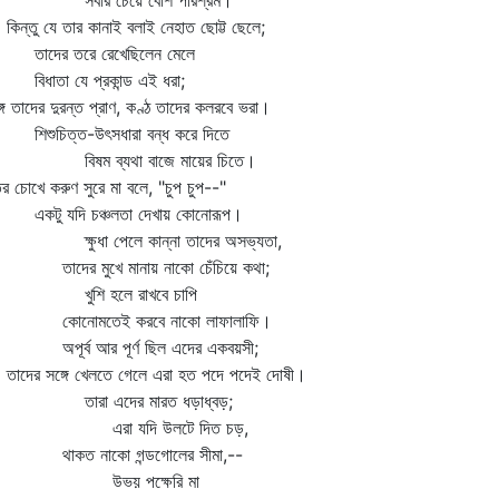
বার চেয়ে বেশি পরিশ্রম।
্তু যে তার কানাই বলাই নেহাত ছোট্ট ছেলে;
দের তরে রেখেছিলেন মেলে
ধাতা যে প্রকান্ড এই ধরা;
গে তাদের দুরন্ত প্রাণ, কণ্ঠ তাদের কলরবে ভরা।
শুচিত্ত-উৎসধারা বন্ধ করে দিতে
ষম ব্যথা বাজে মায়ের চিতে।
র চোখে করুণ সুরে মা বলে, "চুপ চুপ--"
টু যদি চঞ্চলতা দেখায় কোনোরূপ।
ষুধা পেলে কান্না তাদের অসভ্যতা,
দের মুখে মানায় নাকো চেঁচিয়ে কথা;
ুশি হলে রাখবে চাপি
নোমতেই করবে নাকো লাফালাফি।
ূর্ব আর পূর্ণ ছিল এদের একবয়সী;
দের সঙ্গে খেলতে গেলে এরা হত পদে পদেই দোষী।
ারা এদের মারত ধড়াধ্বড়;
রা যদি উলটে দিত চড়,
কত নাকো গন্ডগোলের সীমা,--
ভয় পক্ষেরি মা