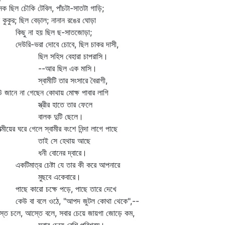
ক ছিল চৌকি টেবিল, পাঁচটা-সাতটা গাড়ি;
 কুকুর; ছিল বেড়াল; নানান রঙের ঘোড়া
ছু না হয় ছিল ছ-সাতজোড়া;
উরি-ভরা দোবে চোবে, ছিল চাকর দাসী,
িল সহিস বেহারা চাপরাসি।
-আর ছিল এক মাসি।
বামীটি তার সংসারে বৈরাগী,
 জানে না গেছেন কোথায় মোক্ষ পাবার লাগি
্ত্রীর হাতে তার ফেলে
ালক দুটি ছেলে।
ত্মীয়ের ঘরে গেলে স্বামীর বংশে নিন্দা লাগে পাছে
াই সে হেথায় আছে
নী বোনের দ্বারে।
টিমাত্র চেষ্টা যে তার কী করে আপনারে
ুছবে একেবারে।
ছে কারো চক্ষে পড়ে, পাছে তারে দেখে
উ বা বলে ওঠে, "আপদ জুটল কোথা থেকে",--
তে চলে, আস্তে বলে, সবার চেয়ে জায়গা জোড়ে কম,