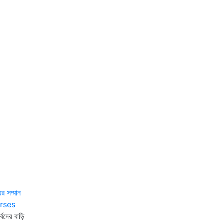
ের সম্মান
rses
র্বদের বাড়ি