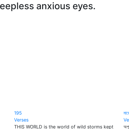
sleepless anxious eyes.
195
মায়
Verses
Ve
THIS WORLD is the world of wild storms kept
অপূ