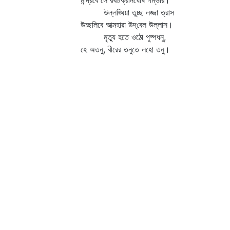
মন্দ্রিবে সে রথচক্রনির্ঘোষ গম্ভীর।
উল্লঙ্ঘিয়া তুচ্ছ লজ্জা ত্রাস
উচ্ছলিবে আত্মহারা উদ্‌বেল উল্লাস।
মৃত্যু হতে ওঠো পুষ্পধনু,
হে অতনু, বীরের তনুতে লহো তনু।