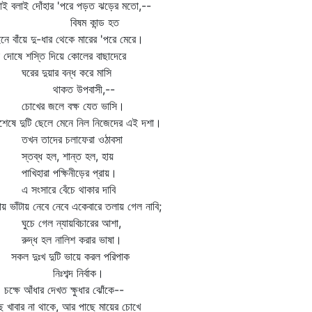
াই বলাই দোঁহার 'পরে পড়ত ঝড়ের মতো,--
িষম কান্ড হত
নে বাঁয়ে দু-ধার থেকে মারের 'পরে মেরে।
া দোষে শস্তি দিয়ে কোলের বাছাদেরে
ের দুয়ার বন্ধ করে মাসি
াকত উপবাসী,--
খের জলে বক্ষ যেত ভাসি।
েষে দুটি ছেলে মেনে নিল নিজেদের এই দশা।
ন তাদের চলাফেরা ওঠাবসা
তব্ধ হল, শান্ত হল, হায়
খিহারা পক্ষিনীড়ের প্রায়।
সংসারে বেঁচে থাকার দাবি
টায় ভাঁটায় নেবে নেবে একেবারে তলায় গেল নাবি;
চে গেল ন্যায়বিচারের আশা,
দ্ধ হল নালিশ করার ভাষা।
ল দুঃখ দুটি ভায়ে করল পরিপাক
িঃশব্দ নির্বাক।
ষে আঁধার দেখত ক্ষুধার ঝোঁকে--
ে খাবার না থাকে, আর পাছে মায়ের চোখে