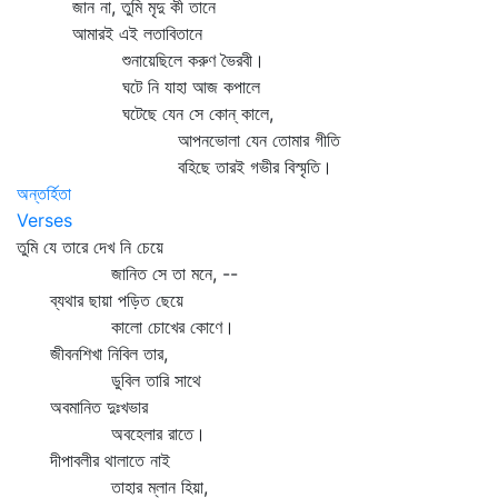
জান না, তুমি মৃদু কী তানে
আমারই এই লতাবিতানে
শুনায়েছিলে করুণ ভৈরবী।
ঘটে নি যাহা আজ কপালে
ঘটেছে যেন সে কোন্‌ কালে,
আপনভোলা যেন তোমার গীতি
বহিছে তারই গভীর বিস্মৃতি।
অন্তর্হিতা
Verses
তুমি যে তারে দেখ নি চেয়ে
জানিত সে তা মনে, --
ব্যথার ছায়া পড়িত ছেয়ে
কালো চোখের কোণে।
জীবনশিখা নিবিল তার,
ডুবিল তারি সাথে
অবমানিত দুঃখভার
অবহেলার রাতে।
দীপাবলীর থালাতে নাই
তাহার ম্লান হিয়া,