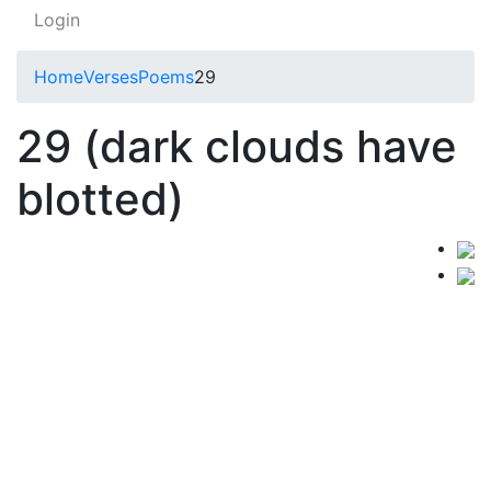
Login
Home
Verses
Poems
29
29 (dark clouds have
blotted)