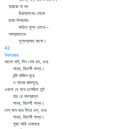
হারায়ো না মন
চিরস্বপনের লোকে
ছায়া-উপছায়া-
জড়িত মুগ্ধ চোখে--
নবপ্রভাতের
পুণ্যপ্রসাদ মাগো।
42
Verses
আলো নাই, দিন শেষ হল, ওরে
পান্থ, বিদেশী পান্থ।
ঘন্টা বাজিল দূরে
ও পারের রাজপুরে,
এখনো যে পথে চলেছিস তুই
হায় রে পথশ্রান্ত
পান্থ, বিদেশী পান্থ।
দেখ্‌ সবে ঘরে ফিরে এল, ওরে
পান্থ, বিদেশী পান্থ।
পূজা সারি দেবালয়ে