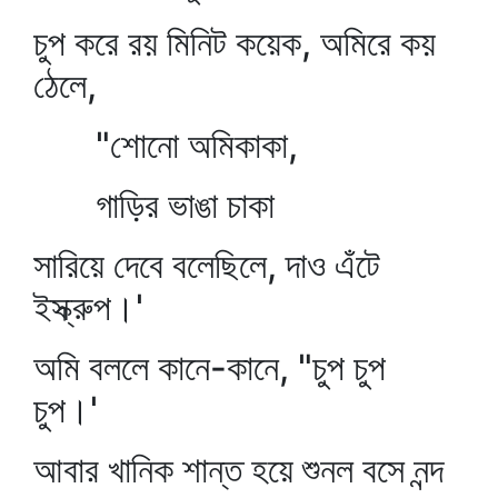
চুপ করে রয় মিনিট কয়েক, অমিরে কয়
ঠেলে,
"শোনো অমিকাকা,
গাড়ির ভাঙা চাকা
সারিয়ে দেবে বলেছিলে, দাও এঁটে
ইস্ক্রুপ।'
অমি বললে কানে-কানে, "চুপ চুপ
চুপ।'
আবার খানিক শান্ত হয়ে শুনল বসে নন্দ