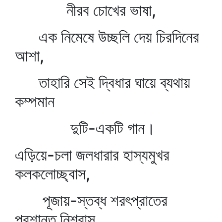
নীরব চোখের ভাষা,
এক নিমেষে উচ্ছলি দেয় চিরদিনের
আশা,
তাহারি সেই দ্বিধার ঘায়ে ব্যথায়
কম্পমান
দুটি-একটি গান।
এড়িয়ে-চলা জলধারার হাস্যমুখর
কলকলোচ্ছ্বাস,
পূজায়-স্তব্ধ শরৎপ্রাতের
প্রশান্ত নিশ্বাস,