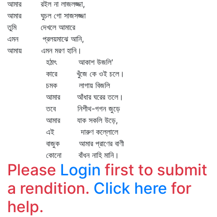
আমার রইল না লাজলজ্জা,
আমার ঘুচল গো সাজসজ্জা
তুমি দেখলে আমারে
এমন প্রলয়মাঝে আনি,
আমায় এমন মরণ হানি।
হঠাৎ আকাশ উজলি'
কারে খুঁজে কে ওই চলে।
চমক লাগায় বিজলি
আমার আঁধার ঘরের তলে।
তবে নিশীথ-গগন জুড়ে
আমার যাক সকলি উড়ে,
এই দারুণ কল্লোলে
বাজুক আমার প্রাণের বাণী
কোনো বাঁধন নাহি মানি।
Please
Login
first to submit
a rendition.
Click here
for
help.