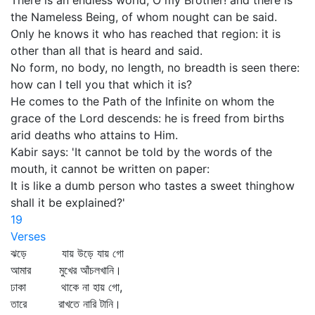
There is an endless world, O my Brother! and there is
the Nameless Being, of whom nought can be said.
Only he knows it who has reached that region: it is
other than all that is heard and said.
No form, no body, no length, no breadth is seen there:
how can I tell you that which it is?
He comes to the Path of the Infinite on whom the
grace of the Lord descends: he is freed from births
arid deaths who attains to Him.
Kabir says: 'It cannot be told by the words of the
mouth, it cannot be written on paper:
It is like a dumb person who tastes a sweet thinghow
shall it be explained?'
19
Verses
ঝড়ে যায় উড়ে যায় গো
আমার মুখের আঁচলখানি।
ঢাকা থাকে না হায় গো,
তারে রাখতে নারি টানি।