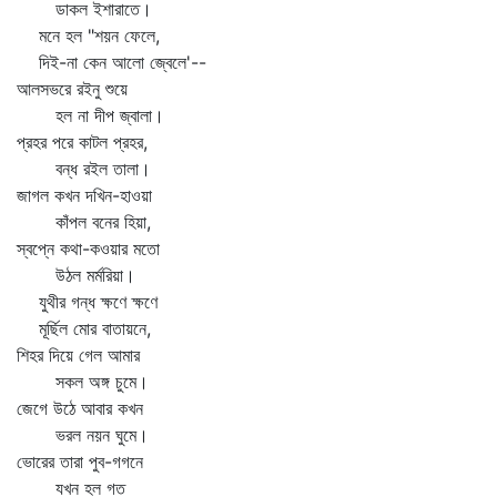
ডাকল ইশারাতে।
মনে হল "শয়ন ফেলে,
দিই-না কেন আলো জ্বেলে'--
আলসভরে রইনু শুয়ে
হল না দীপ জ্বালা।
প্রহর পরে কাটল প্রহর,
বন্ধ রইল তালা।
জাগল কখন দখিন-হাওয়া
কাঁপল বনের হিয়া,
স্বপ্নে কথা-কওয়ার মতো
উঠল মর্মরিয়া।
যুথীর গন্ধ ক্ষণে ক্ষণে
মূর্ছিল মোর বাতায়নে,
শিহর দিয়ে গেল আমার
সকল অঙ্গ চুমে।
জেগে উঠে আবার কখন
ভরল নয়ন ঘুমে।
ভোরের তারা পুব-গগনে
যখন হল গত