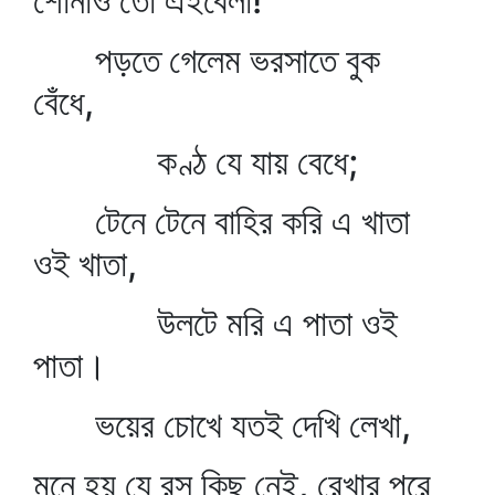
শোনাও তো এইবেলা!'
পড়তে গেলেম ভরসাতে বুক
বেঁধে,
কণ্ঠ যে যায় বেধে;
টেনে টেনে বাহির করি এ খাতা
ওই খাতা,
উলটে মরি এ পাতা ওই
পাতা।
ভয়ের চোখে যতই দেখি লেখা,
মনে হয় যে রস কিছু নেই, রেখার পরে