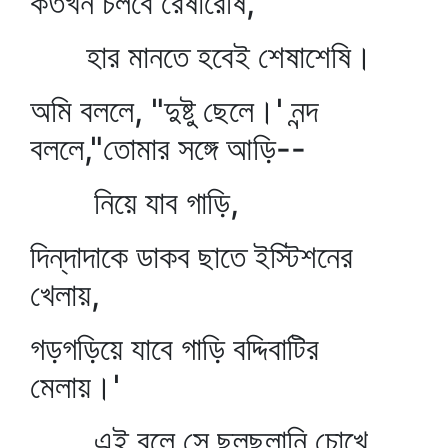
কতখন চলবে রেষারেষি,
হার মানতে হবেই শেষাশেষি।
অমি বললে, "দুষ্টু ছেলে।' নন্দ
বললে,"তোমার সঙ্গে আড়ি--
নিয়ে যাব গাড়ি,
দিন্‌দাদাকে ডাকব ছাতে ইস্টিশনের
খেলায়,
গড়গড়িয়ে যাবে গাড়ি বদ্দিবাটির
মেলায়।'
এই বলে সে ছল্‌ছলানি চোখে