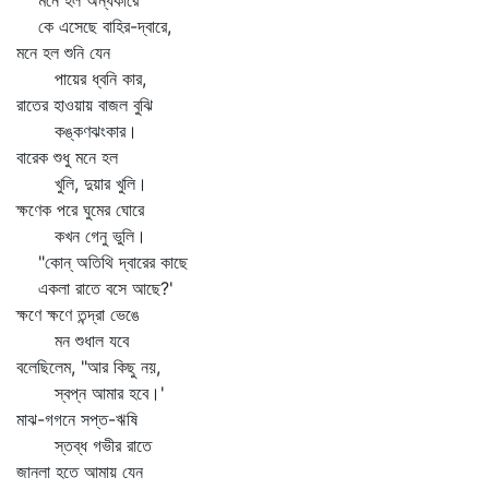
মনে হল অন্ধকারে
কে এসেছে বাহির-দ্বারে,
মনে হল শুনি যেন
পায়ের ধ্বনি কার,
রাতের হাওয়ায় বাজল বুঝি
কঙ্কণঝংকার।
বারেক শুধু মনে হল
খুলি, দুয়ার খুলি।
ক্ষণেক পরে ঘুমের ঘোরে
কখন গেনু ভুলি।
"কোন্‌ অতিথি দ্বারের কাছে
একলা রাতে বসে আছে?'
ক্ষণে ক্ষণে তন্দ্রা ভেঙে
মন শুধাল যবে
বলেছিলেম, "আর কিছু নয়,
স্বপ্ন আমার হবে।'
মাঝ-গগনে সপ্ত-ঋষি
স্তব্ধ গভীর রাতে
জানলা হতে আমায় যেন