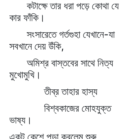
কটাক্ষে তার ধরা পড়ে কোথা যে
কার ফাঁকি।
সংসারেতে গর্তগুহা যেখানে-যা
সবখানে দেয় উঁকি,
অমিশ্র বাস্তবের সাথে নিত্য
মুখোমুখি।
তীব্র তাহার হাস্য
বিশ্বকাজের মোহযুক্ত
ভাষ্য।
একটু কেশে পড়া করলেম শুরু