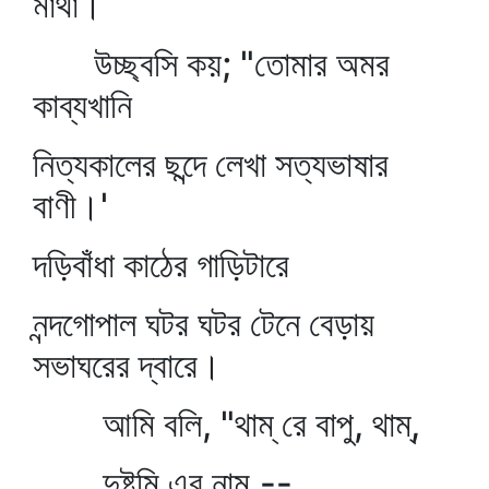
মাথা।
উচ্ছ্বসি কয়; "তোমার অমর
কাব্যখানি
নিত্যকালের ছন্দে লেখা সত্যভাষার
বাণী।'
দড়িবাঁধা কাঠের গাড়িটারে
নন্দগোপাল ঘটর ঘটর টেনে বেড়ায়
সভাঘরের দ্বারে।
আমি বলি, "থাম্‌ রে বাপু, থাম্‌,
দুষ্টুমি এর নাম,--