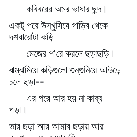
কবিবরের অমর ভাষার ছন্দ।
একটু পরে উস্‌খুসিয়ে গাড়ির থেকে
দশবারোটা কড়ি
মেজের প'রে করলে ছড়াছড়ি।
ঝম্‌ঝমিয়ে কড়িগুলো গুন্‌গুনিয়ে আউড়ে
চলে ছড়া--
এর পরে আর হয় না কাব্য
পড়া।
তার ছড়া আর আমার ছড়ায় আর