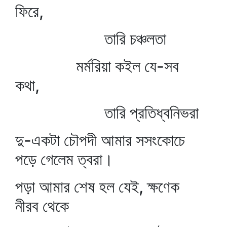
ফিরে,
তারি চঞ্চলতা
মর্মরিয়া কইল যে-সব
কথা,
তারি প্রতিধ্বনিভরা
দু-একটা চৌপদী আমার সসংকোচে
পড়ে গেলেম ত্বরা।
পড়া আমার শেষ হল যেই, ক্ষণেক
নীরব থেকে