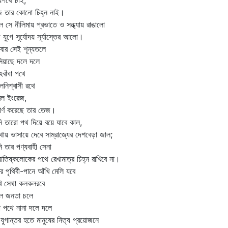
্যপথে চাই,
 তার কোনো চিহ্ন নাই।
্মল সে নীলিমায় প্রভাতে ও সন্ধ্যায় রাঙালো
ে যুগে সূর্যোদয় সূর্যাস্তের আলো।
ার সেই শূন্যতলে
িয়াছে দলে দলে
বাঁধা পথে
নিশ্বাসী রথে
বল ইংরেজ,
ীর্ণ করেছে তার তেজ।
ি তারো পথ দিয়ে বয়ে যাবে কাল,
ায় ভাসায়ে দেবে সাম্রাজ্যের দেশবেড়া জাল;
ি তার পণ্যবাহী সেনা
োতিষ্কলোকের পথে রেখামাত্র চিহ্ন রাখিবে না।
ির পৃথিবী-পানে আঁখি মেলি যবে
ি সেথা কলকলরবে
ুল জনতা চলে
া পথে নানা দলে দলে
 যুগান্তর হতে মানুষের নিত্য প্রয়োজনে