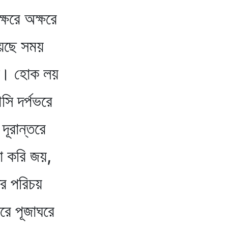
্ষরে অক্ষরে
য়েছে সময়
তে। হোক লয়
সি দর্পভরে
 দূরান্তরে
মা করি জয়,
ের পরিচয়
রে পূজাঘরে