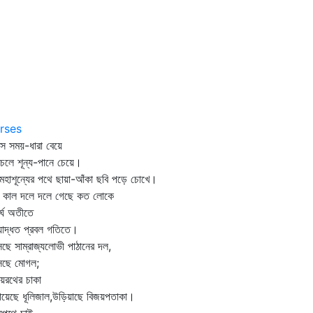
rses
স সময়-ধারা বেয়ে
চলে শূন্য-পানে চেয়ে।
মহাশূন্যের পথে ছায়া-আঁকা ছবি পড়ে চোখে।
 কাল দলে দলে গেছে কত লোকে
ীর্ঘ অতীতে
োদ্ধত প্রবল গতিতে।
ছে সাম্রাজ্যলোভী পাঠানের দল,
েছে মোগল;
য়রথের চাকা
য়েছে ধূলিজাল,উড়িয়াছে বিজয়পতাকা।