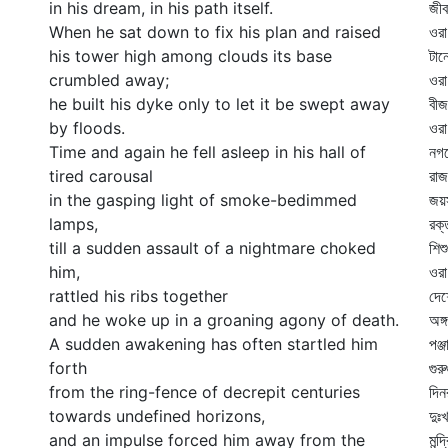
in his dream, in his path itself.
জী
When he sat down to fix his plan and raised
ওরা
his tower high among clouds its base
টান
crumbled away;
ওরা
he built his dyke only to let it be swept away
বীজ
by floods.
ওর
Time and again he fell asleep in his hall of
নগর
tired carousal
রাজ
in the gasping light of smoke-bedimmed
জয়স
lamps,
রক্
till a sudden assault of a nightmare choked
শিশ
him,
ওর
rattled his ribs together
দেশ
and he woke up in a groaning agony of death.
অঙ্
A sudden awakening has often startled him
পঞ্
forth
গুরু
from the ring-fence of decrepit centuries
দিন
towards undefined horizons,
দুঃ
and an impulse forced him away from the
মন্