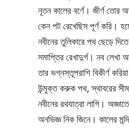
নূতন কালের বর্ণে। জীর্ণ তোর অক
কেন পট রেখেছিস পূর্ণ করি। হ
নবীনের তুলিকারে পথ ছেড়ে দি
সমাপ্তির রেখাদুর্গ। নব লেখা আ
তার ভগ্নস্তূপরাশি বিকীর্ণ করিয়া
উন্মুক্ত করুক পথ, স্থাবরের সী
নবীনের রথযাত্রা লাগি। অজ্ঞাত
অনভিজ্ঞ নিক জিনে। কালের মন্দি