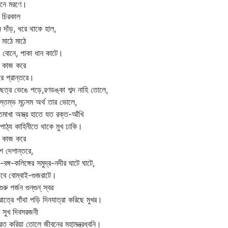
বনে মরণে।
 চিরকাল
ে দাঁড়, ধরে থাকে হাল,
 মাঠে মাঠে
 বোনে, পাকা ধান কাটে।
া কাজ করে
ে প্রান্তরে।
ছত্র ভেঙে পড়ে,রণডঙ্কা শব্দ নাহি তোলে,
্তম্ভ মূঢ়সম অর্থ তার ভোলে,
তমাখা অস্ত্র হাতে যত রক্ত-আঁখি
ুপাঠ্য কাহিনীতে থাকে মুখ ঢাকি।
া কাজ করে
ে দেশান্তরে,
গ-বঙ্গ-কলিঙ্গের সমুদ্র-নদীর ঘাটে ঘাটে,
জাবে বোম্বাই-গুজরাটে।
গুরু গর্জন গুন্‌গুন্‌ স্বর
রাত্রে গাঁথা পড়ি দিনযাত্রা করিছে মুখর।
খ সুখ দিবসরজনী
দ্রিত করিয়া তোলে জীবনের মহামন্ত্রধ্বনি।