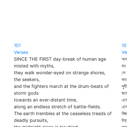
101
10
Verses
Ve
SINCE THE FIRST day-break of human age
অল
misted with myths,
মন 
they walk wonder-eyed on strange shores,
সে 
the seekers,
কত
and the fighters march at the drum-beats of
সুদ
storm gods
জয়
towards an ever-distant time,
এসে
along an endless stretch of battle-fields.
এস
The earth trembles at the ceaseless treads of
বিজ
deadly pursuits,
উড়া