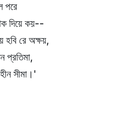
লে পরে
ডাক দিয়ে কয়--
ে হবি রে অক্ষয়,
তন প্রতিমা,
হীন সীমা।'