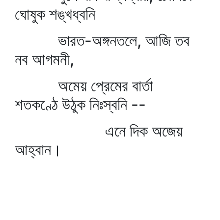
ঘোষুক শঙ্খধ্বনি
ভারত-অঙ্গনতলে, আজি তব
নব আগমনী,
অমেয় প্রেমের বার্তা
শতকণ্ঠে উঠুক নিঃস্বনি --
এনে দিক অজেয়
আহ্বান।