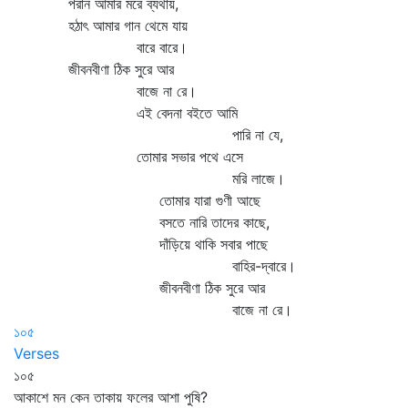
পরান আমার মরে ব্যথায়,
হঠাৎ আমার গান থেমে যায়
বারে বারে।
জীবনবীণা ঠিক সুরে আর
বাজে না রে।
এই বেদনা বইতে আমি
পারি না যে,
তোমার সভার পথে এসে
মরি লাজে।
তোমার যারা গুণী আছে
বসতে নারি তাদের কাছে,
দাঁড়িয়ে থাকি সবার পাছে
বাহির-দ্বারে।
জীবনবীণা ঠিক সুরে আর
বাজে না রে।
১০৫
Verses
১০৫
আকাশে মন কেন তাকায় ফলের আশা পুষি?