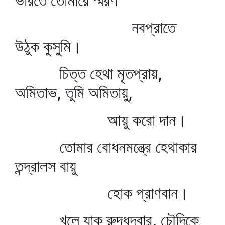
ভারতে তোমারে স্মরণ
নবপ্রাতে
উঠুক কুসুমি।
চিত্ত হেথা মৃতপ্রায়,
অমিতাভ, তুমি অমিতায়ু,
আয়ু করো দান।
তোমার বোধনমন্ত্রে হেথাকার
তন্দ্রালস বায়ু
হোক প্রাণবান।
খুলে যাক রুদ্ধদ্বার, চৌদিকে