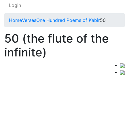
Login
Home
Verses
One Hundred Poems of Kabir
50
50 (the flute of the
infinite)