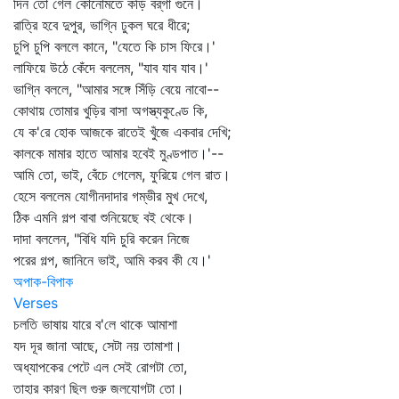
দিন তো গেল কোনোমতে কড়ি বর্‌গা গুনে।
রাত্রি হবে দুপুর, ভাগ্নি ঢুকল ঘরে ধীরে;
চুপি চুপি বললে কানে, "যেতে কি চাস ফিরে।'
লাফিয়ে উঠে কেঁদে বললেম, "যাব যাব যাব।'
ভাগ্নি বললে, "আমার সঙ্গে সিঁড়ি বেয়ে নাবো--
কোথায় তোমার খুড়ির বাসা অগস্ত্যকুণ্ডে কি,
যে ক'রে হোক আজকে রাতেই খুঁজে একবার দেখি;
কালকে মামার হাতে আমার হবেই মুণ্ডপাত।'--
আমি তো, ভাই, বেঁচে গেলেম, ফুরিয়ে গেল রাত।
হেসে বললেম যোগীনদাদার গম্ভীর মুখ দেখে,
ঠিক এমনি গল্প বাবা শুনিয়েছে বই থেকে।
দাদা বললেন, "বিধি যদি চুরি করেন নিজে
পরের গল্প, জানিনে ভাই, আমি করব কী যে।'
অপাক-বিপাক
Verses
চলতি ভাষায় যারে ব'লে থাকে আমাশা
যদ দূর জানা আছে, সেটা নয় তামাশা।
অধ্যাপকের পেটে এল সেই রোগটা তো,
তাহার কারণ ছিল গুরু জলযোগটা তো।