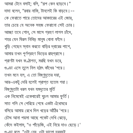
আমরা টেনে বসাই; বলি, "গল্প কেন ছাড়বে।"
দাদা বলেন, "রবার নাকি, টানলেই কি বাড়বে।--
কে ফেরাতে পারে তোদের আবদারের এই জোর,
তার চেয়ে যে অনেক সহজ ফেরানো সেই চোর।
আচ্ছা তবে শোন্‌, সে মাসে গ্রহণ লাগল চাঁদে,
শহর যেন ঘিরল নিবিড় মানুষ বোনা ফাঁদে।
খুড়ি গেছেন স্নান করতে বাড়ির দ্বারের পাশে,
আমার তখন পূর্ণগ্রহণ ভিড়ের রাহুগ্রাসে।
প্রাণটা যখন কণ্ঠাগত, মরছি যখন ডরে,
গুণ্ডা এসে তুলে নিল হঠাৎ কাঁধের 'পরে।
তখন মনে হল, এ তো বিষ্ণুদূতের দয়া,
আর-একটু দেরি হলেই প্রাপ্ত হতেম গয়া।
বিষ্ণুদূতটা ধরল যখন যমদূতের মূর্তি
এক নিমেষেই একেবারেই ঘুচল আমার ফুর্তি।
সাত গলি সে পেরিয়ে শেষে একটা এঁধোঘরে
বসিয়ে আমায় রেখে দিল খড়ের আঁঠির 'পরে।
চৌদ্দ আনা পয়সা আছে পকেট দেখি ঝেড়ে,
কেঁদে কইলাম, "ও পাঁড়েজি, এই নিয়ে দাও ছেড়ে।'
গুণ্ডা বলে, "ওটা নেব, ওটা ভালো দ্রব্যই,