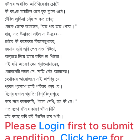
বউমার অবারিত অতিথিসেবার চোটে
কী কাণ্ড ঘটেছিল শুনে বুক ফুলে ওঠে।
টেবিল জুড়িয়া চর্ব্য ও কত পেয়;
ডেকে ডেকে বলেছেন, "যত পার তত খেয়ো।"
হায়, এত উদারতা সইল না উদরের--
জঠরে কী কঠোরতা বিজ্ঞানভূধরের;
রসনায় ভূরি ভূরি পেল এত মিষ্টতা,
অন্তরে নিয়ে তারে করিল না শিষ্টতা।
এই যদি আচরণ হেন খ্যাতনামাদের,
তোমাদেরি লজ্জা সে, ক্ষতি নেই আমাদের।
হেথাকার আয়োজনে নাই কার্পণ্য যে,
প্রবল প্রমাণে তারি পরিবার ধন্য যে।
বিশ্বে ছড়াল খ্যাতি; বিশ্ববিদ্যাগৃহে
করে সবে কানাকানি, "বলো দেখি, হল কী হে।"
এত বড়ো রটনার কারণ ঘটান যিনি
তাঁর কাছে কবি রবি চিরদিন রবে ঋণী॥
Please
Login
first to submit
a rendition.
Click here
for