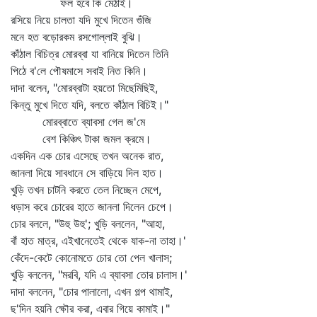
ফল হবে কি মেঠাই।
রসিয়ে নিয়ে চালতা যদি মুখে দিতেন গুঁজি
মনে হত বড়োরকম রসগোল্লাই বুঝি।
কাঁঠাল বিচিত্র মোরব্বা যা বানিয়ে দিতেন তিনি
পিঠে ব'লে পৌষমাসে সবাই নিত কিনি।
দাদা বলেন, "মোরব্বাটা হয়তো মিছেমিছিই,
কিন্তু মুখে দিতে যদি, বলতে কাঁঠাল বিচিই।"
মোরব্বাতে ব্যাবসা গেল জ'মে
বেশ কিঞ্চিৎ টাকা জমল ক্রমে।
একদিন এক চোর এসেছে তখন অনেক রাত,
জানলা দিয়ে সাবধানে সে বাড়িয়ে দিল হাত।
খুড়ি তখন চাটনি করতে তেল নিচ্ছেন মেপে,
ধড়াস করে চোরের হাতে জানলা দিলেন চেপে।
চোর বললে, "উহু উহু'; খুড়ি বললেন, "আহা,
বাঁ হাত মাত্র, এইখানেতেই থেকে যাক-না তাহা।'
কেঁদে-কেটে কোনোমতে চোর তো পেল খালাস;
খুড়ি বললেন, "মরবি, যদি এ ব্যাবসা তোর চালাস।'
দাদা বললেন, "চোর পালালো, এখন গল্প থামাই,
ছ'দিন হয়নি ক্ষৌর করা, এবার গিয়ে কামাই।"