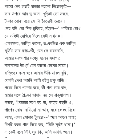
আরো নেব চারটি হাজার নয়শো নিরেনব্বই--
তার উপরে আর দু আনা, খুড়িটা তো মরবে,
টাকার বোঝা বয়ে সে কি বৈতরণী তরবে।
দেয় যদি তো দিক চুকিয়ে, নইলে--' পাকিয়ে চোখ
যে ভঙ্গিটা দেখিয়ে দিলে সেটা মারাত্মক।
এমনসময়, ভাগ্যি ভালো, গুণ্ডাজির এক ভাগ্নি
মূর্তিটা তার রণচণ্ডী, যেন সে রায়বাঘ্‌নি,
আমার মরণদশার মধ্যে হলেন সমাগত
দাবানলের ঊর্ধ্বে যেন কালো মেঘের মতো।
রাত্তিরে কাল ঘরে আমার উঁকি মারল বুঝি,
যেমনি দেখা অমনি আমি রইনু চক্ষু বাজি।
পরের দিনে পাশের ঘরে, কী গলা তার বাপ,
মামার সঙ্গে ঠাণ্ডা ভাষায় নয় সে বাক্যালাপ।
বলছে, "তোমার মরণ হয় না, কাহার বাছনি ও,
পাপের বোঝা বাড়িয়ো না আর, ঘরে ফেরৎ দিয়ো--
আহা, এমন সোনার টুকরো--' শুনে আগুন মামা;
বিশ্রী রকম গাল দিয়ে কয়, "মিহি সুরটা থামা।'
এ'কেই বলে মিহি সুর কি, আমি ভাবছি শুনে।