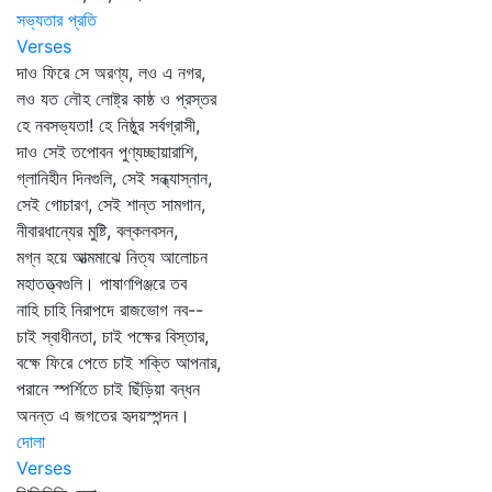
সভ্যতার প্রতি
Verses
দাও ফিরে সে অরণ্য, লও এ নগর,
লও যত লৌহ লোষ্ট্র কাষ্ঠ ও প্রস্তর
হে নবসভ্যতা! হে নিষ্ঠুর সর্বগ্রাসী,
দাও সেই তপোবন পুণ্যচ্ছায়ারাশি,
গ্লানিহীন দিনগুলি, সেই সন্ধ্যাস্নান,
সেই গোচারণ, সেই শান্ত সামগান,
নীবারধান্যের মুষ্টি, বল্কলবসন,
মগ্ন হয়ে আত্মমাঝে নিত্য আলোচন
মহাতত্ত্বগুলি। পাষাণপিঞ্জরে তব
নাহি চাহি নিরাপদে রাজভোগ নব--
চাই স্বাধীনতা, চাই পক্ষের বিস্তার,
বক্ষে ফিরে পেতে চাই শক্তি আপনার,
পরানে স্পর্শিতে চাই ছিঁড়িয়া বন্ধন
অনন্ত এ জগতের হৃদয়স্পন্দন।
দোলা
Verses