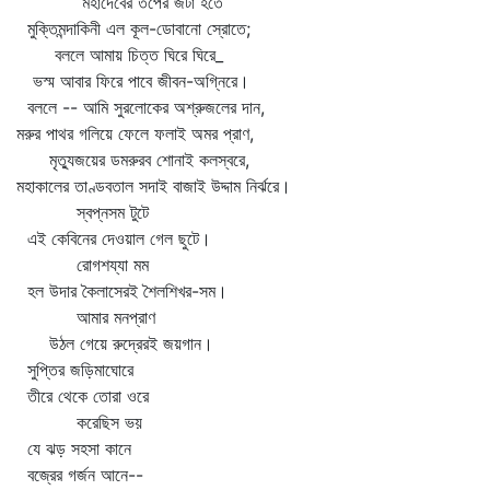
মহাদেবের তপের জটা হতে
মুক্তিমন্দাকিনী এল কূল-ডোবানো স্রোতে;
বললে আমায় চিত্ত ঘিরে ঘিরে_
ভস্ম আবার ফিরে পাবে জীবন-অগ্নিরে।
বললে -- আমি সুরলোকের অশ্রুজলের দান,
মরুর পাথর গলিয়ে ফেলে ফলাই অমর প্রাণ,
মৃত্যুজয়ের ডমরুরব শোনাই কলস্বরে,
মহাকালের তাণ্ডবতাল সদাই বাজাই উদ্দাম নির্ঝরে।
স্বপ্নসম টুটে
এই কেবিনের দেওয়াল গেল ছুটে।
রোগশয্যা মম
হল উদার কৈলাসেরই শৈলশিখর-সম।
আমার মনপ্রাণ
উঠল গেয়ে রুদ্রেরই জয়গান।
সুপ্তির জড়িমাঘোরে
তীরে থেকে তোরা ওরে
করেছিস ভয়
যে ঝড় সহসা কানে
বজ্রের গর্জন আনে--