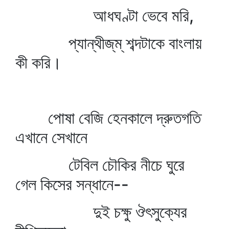
আধঘণ্টা ভেবে মরি,
প্যান্থীজ্‌ম্‌ শব্দটাকে বাংলায়
কী করি।
পোষা বেজি হেনকালে দ্রুতগতি
এখানে সেখানে
টেবিল চৌকির নীচে ঘুরে
গেল কিসের সন্ধানে--
দুই চক্ষু ঔৎসুক্যের