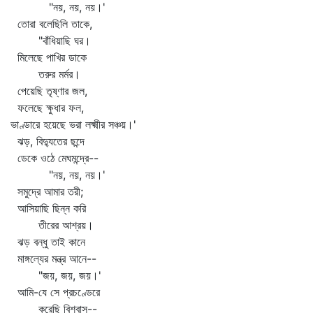
"নয়, নয়, নয়।'
তোরা বলেছিলি তাকে,
"বাঁধিয়াছি ঘর।
মিলেছে পাখির ডাকে
তরুর মর্মর।
পেয়েছি তৃষ্ণার জল,
ফলেছে ক্ষুধার ফল,
ভাণ্ডারে হয়েছে ভরা লক্ষ্মীর সঞ্চয়।'
ঝড়, বিদ্যুতের ছন্দে
ডেকে ওঠে মেঘমন্দ্রে--
"নয়, নয়, নয়।'
সমুদ্রে আমার তরী;
আসিয়াছি ছিন্ন করি
তীরের আশ্রয়।
ঝড় বন্ধু তাই কানে
মাঙ্গল্যের মন্ত্র আনে--
"জয়, জয়, জয়।'
আমি-যে সে প্রচণ্ডেরে
করেছি বিশ্বাস--