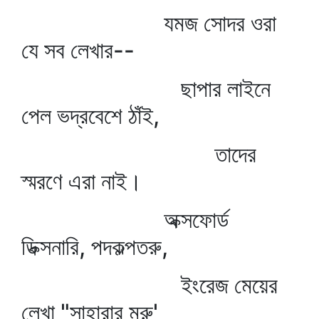
যমজ সোদর ওরা
যে সব লেখার--
ছাপার লাইনে
পেল ভদ্রবেশে ঠাঁই,
তাদের
স্মরণে এরা নাই।
অক্সফোর্ড
ডিক্সনারি, পদকল্পতরু,
ইংরেজ মেয়ের
লেখা "সাহারার মরু'