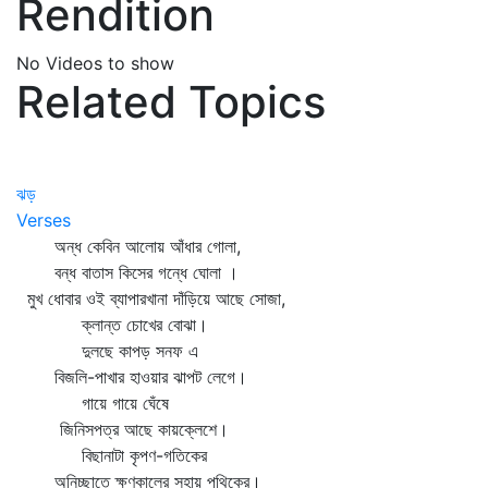
Rendition
No Videos to show
Related Topics
ঝড়
Verses
অন্ধ কেবিন আলোয় আঁধার গোলা,
বন্ধ বাতাস কিসের গন্ধে ঘোলা ।
মুখ ধোবার ওই ব্যাপারখানা দাঁড়িয়ে আছে সোজা,
ক্লান্ত চোখের বোঝা।
দুলছে কাপড় সনফ এ
বিজলি-পাখার হাওয়ার ঝাপট লেগে।
গায়ে গায়ে ঘেঁষে
জিনিসপত্র আছে কায়ক্লেশে।
বিছানাটা কৃপণ-গতিকের
অনিচ্ছাতে ক্ষণকালের সহায় পথিকের।