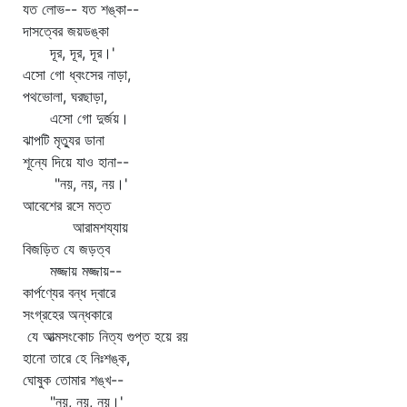
যত লোভ-- যত শঙ্কা--
দাসত্বের জয়ডঙ্কা
দূর, দূর, দূর।'
এসো গো ধ্বংসের নাড়া,
পথভোলা, ঘরছাড়া,
এসো গো দুর্জয়।
ঝাপটি মৃত্যুর ডানা
শূন্যে দিয়ে যাও হানা--
"নয়, নয়, নয়।'
আবেশের রসে মত্ত
আরামশয্যায়
বিজড়িত যে জড়ত্ব
মজ্জায় মজ্জায়--
কার্পণ্যের বন্ধ দ্বারে
সংগ্রহের অন্ধকারে
যে আত্মসংকোচ নিত্য গুপ্ত হয়ে রয়
হানো তারে হে নিঃশঙ্ক,
ঘোষুক তোমার শঙ্খ--
"নয়, নয়, নয়।'