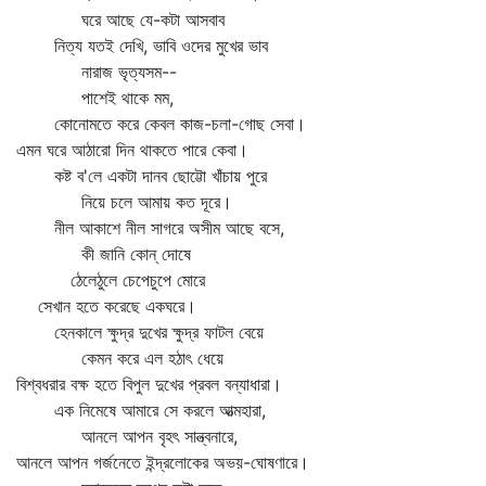
ঘরে আছে যে-কটা আসবাব
নিত্য যতই দেখি, ভাবি ওদের মুখের ভাব
নারাজ ভৃত্যসম--
পাশেই থাকে মম,
কোনোমতে করে কেবল কাজ-চলা-গোছ সেবা।
এমন ঘরে আঠারো দিন থাকতে পারে কেবা।
কষ্ট ব'লে একটা দানব ছোট্টো খাঁচায় পুরে
নিয়ে চলে আমায় কত দূরে।
নীল আকাশে নীল সাগরে অসীম আছে বসে,
কী জানি কোন্‌ দোষে
ঠেলেঠুলে চেপেচুপে মোরে
সেখান হতে করেছে একঘরে।
হেনকালে ক্ষুদ্র দুখের ক্ষুদ্র ফাটল বেয়ে
কেমন করে এল হঠাৎ ধেয়ে
বিশ্বধরার বক্ষ হতে বিপুল দুখের প্রবল বন্যাধারা।
এক নিমেষে আমারে সে করলে আত্মহারা,
আনলে আপন বৃহৎ সান্ত্বনারে,
আনলে আপন গর্জনেতে ইন্দ্রলোকের অভয়-ঘোষণারে।