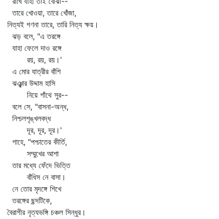
রাখি যাহা তাই বোঝা--
তারে খোওয়া, তারে খোঁজা,
নিত্যই গণনা তারে, তারি নিত্য ক্ষয়।
ঝড় বলে, "এ তরঙ্গে
যাহা ফেলে দাও রঙ্গে
রয়, রয়, রয়।'
এ মোর যাত্রীর বাঁশি
ঝঞ্ঝার উদ্দাম হাসি
নিয়ে গাঁথে সুর--
বলে সে, "বাসনা-অন্ধ,
নিশ্চলশৃঙ্খলবদ্ধ
দূর, দূর, দূর।'
গাহে, "পশ্চাতের কীর্তি,
সম্মুখের আশা
তার মধ্যে ফেঁদে ভিত্তি
বাঁধিস নে বাসা।
নে তোর মৃদঙ্গে শিখে
তরঙ্গের ছন্দটিকে,
বৈরাগীর নৃত্যভঙ্গি চঞ্চল সিন্ধুর।