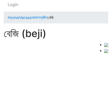
Login
Home
Verses
আকাশপ্রদীপ
বেজি
বেজি (beji)