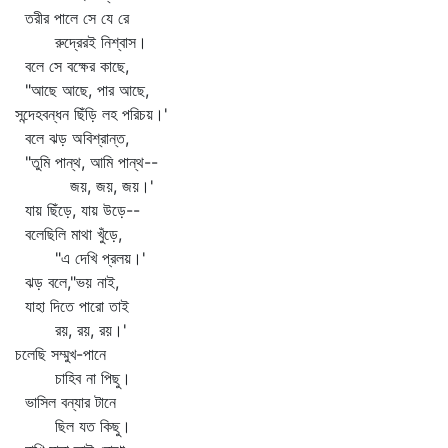
তরীর পালে সে যে রে
রুদ্রেরই নিশ্বাস।
বলে সে বক্ষের কাছে,
"আছে আছে, পার আছে,
সন্দেহবন্ধন ছিঁড়ি লহ পরিচয়।'
বলে ঝড় অবিশ্রান্ত,
"তুমি পান্থ, আমি পান্থ--
জয়, জয়, জয়।'
যায় ছিঁড়ে, যায় উড়ে--
বলেছিলি মাথা খুঁড়ে,
"এ দেখি প্রলয়।'
ঝড় বলে,"ভয় নাই,
যাহা দিতে পারো তাই
রয়, রয়, রয়।'
চলেছি সম্মুখ-পানে
চাহিব না পিছু।
ভাসিল বন্যার টানে
ছিল যত কিছু।