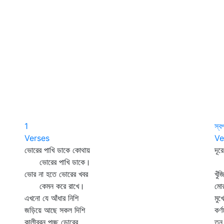
1
স্ব
Verses
Ve
ভোরের পাখি ডাকে কোথায়
দূরে
ভোরের পাখি ডাকে।
স্
ভোর না হতে ভোরের খবর
খুঁ
কেমন করে রাখে।
মোর
এখনো যে আঁধার নিশি
মুখ
জড়িয়ে আছে সকল দিশি
কর্
কালীবরন পুচ্ছ ডোরের
তনু