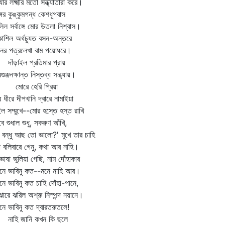
ধ্যার লক্ষ্মীর মতো সন্ধ্যাতারা করে।
গের কুঙ্কুমগন্ধ কেশধূপবাস
িল সর্বাঙ্গে মোর উতলা নিশ্বাস।
কাশিল অর্ধচ্যুত বসন-অন্তরে
দনের পত্রলেখা বাম পয়োধরে।
ঁড়াইল প্রতিমার প্রায়
গুঞ্জনক্ষান্ত নিস্তব্ধ সন্ধ্যায়।
রে হেরি প্রিয়া
ে ধীরে দীপখানি দ্বারে নামাইয়া
 সম্মুখে--মোর হস্তে হস্ত রাখি
বে শুধাল শুধু, সকরুণ আঁখি,
 বন্ধু আছ তো ভালো?' মুখে তার চাহি
 বলিবারে গেনু, কথা আর নাহি।
ভাষা ভুলিয়া গেছি, নাম দোঁহাকার
নে ভাবিনু কত--মনে নাহি আর।
নে ভাবিনু কত চাহি দোঁহা-পানে,
রে ঝরিল অশ্রু নিস্পন্দ নয়ানে।
নে ভাবিনু কত দ্বারতরুতলে!
হি জানি কখন কি ছলে