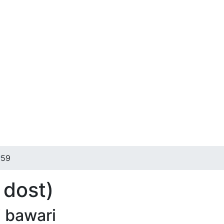
r
59
 dost)
i bawari