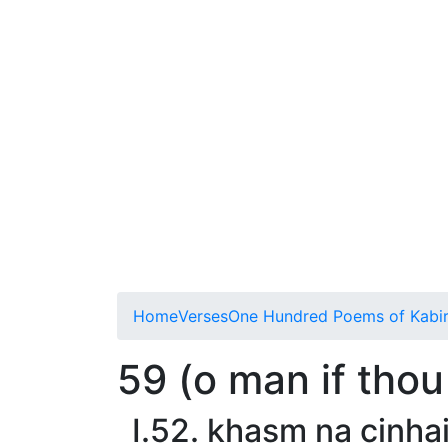
Home
Verses
One Hundred Poems of Kabi
59 (o man if thou
I.52. khasm na cinha