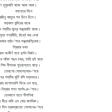
ে নূপুরখানি বাজে আধা আধা।
সন্তের দিনে
েছিনু বহুদূরে পথ চিনে চিনে।
াকাল মন্দিরের মাঝে
 গম্ভীর মন্দ্রে সন্ধ্যারতি বাজে।
ূন্য পণ্যবীথি, ঊর্ধ্বে যায় দেখা
ধকার হর্ম্য-'পরে সন্ধ্যারশ্মিরেখা।
্রিয়ার ভবন
কিম সংকীর্ণ পথে দুর্গম নির্জন।
ারে আঁকা শঙ্খ চক্র, তারি দুই ধারে
ি শিশু নীপতরু পুত্রস্নেহে বাড়ে।
রণের স্বেতস্তম্ভ-'পরে
হের গম্ভীর মূর্তি বসি দম্ভভরে।
িয়ার কপোতগুলি ফিরে এল ঘরে,
র নিদ্রায় মগ্ন স্বর্ণদণ্ড-'পরে।
নকালে হাতে দীপশিখা
ে ধীরে নামি এল মোর মালবিকা।
া দিল দ্বারপ্রান্তে সোপানের-'পরে