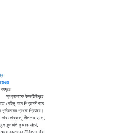
প্ন
rses
 বহুদূরে
বপ্নলোকে উজ্জয়িনীপুরে
জিতে গেছিনু কবে শিপ্রানদীপারে
 পূর্বজনমের প্রথমা প্রিয়ারে।
ে তার লোধ্ররেণু লীলাপদ্ম হাতে,
ণমূলে কুন্দকলি কুরুবক মাথে,
 দেহে রক্তাম্বর নীবিবন্ধে বাঁধা,