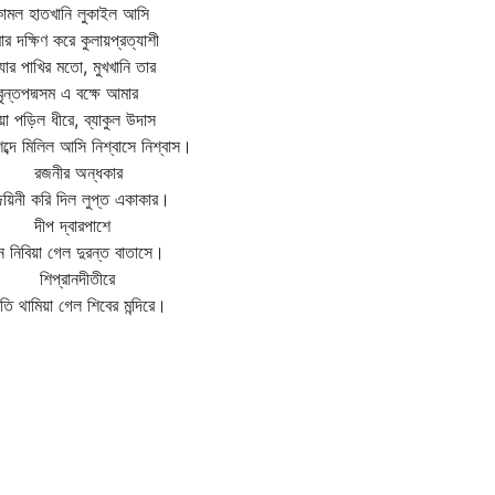
োমল হাতখানি লুকাইল আসি
র দক্ষিণ করে কুলায়প্রত্যাশী
ধ্যার পাখির মতো, মুখখানি তার
ৃন্তপদ্মসম এ বক্ষে আমার
য়া পড়িল ধীরে, ব্যাকুল উদাস
শব্দে মিলিল আসি নিশ্বাসে নিশ্বাস।
জনীর অন্ধকার
জয়িনী করি দিল লুপ্ত একাকার।
প দ্বারপাশে
 নিবিয়া গেল দুরন্ত বাতাসে।
প্রানদীতীরে
ি থামিয়া গেল শিবের মন্দিরে।