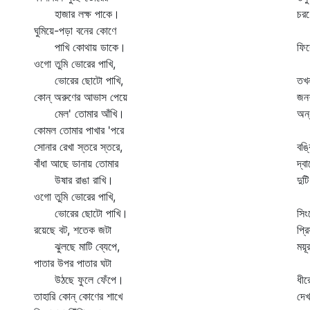
হাজার লক্ষ পাকে।
চরণ
ঘুমিয়ে-পড়া বনের কোণে
ব
পাখি কোথায় ডাকে।
ফির
ওগো তুমি ভোরের পাখি,
মহ
ভোরের ছোটো পাখি,
তখন
কোন্‌ অরুণের আভাস পেয়ে
জনশ
মেল' তোমার আঁখি।
অন্
কোমল তোমার পাখার 'পরে
প
সোনার রেখা স্তরে স্তরে,
বঙ্
বাঁধা আছে ডানায় তোমার
দ্ব
উষার রাঙা রাখি।
দুট
ওগো তুমি ভোরের পাখি,
তো
ভোরের ছোটো পাখি।
সিং
রয়েছে বট, শতেক জটা
প্র
ঝুলছে মাটি ব্যেপে,
ময়ূ
পাতার উপর পাতার ঘটা
হে
উঠছে ফুলে ফেঁপে।
ধীর
তাহারি কোন্‌ কোণের শাখে
দেখ