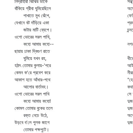
নিদ্রাহারা ঝিঁঝির ডাকে
সন্
বাঁকিয়ে গ্রীবা ঘুমিয়েছিলে
অঙ্
পাখাতে মুখ ঝেঁপে,
ফেল
যেখানে বট দাঁড়িয়ে একা
প্র
জটায় মাটি ব্যেপে।
চন্
ওগো ভোরের সরল পাখি,
দা
কহো আমায় কহো--
নগর
ছায়ায় ঢাকা দ্বিগুণ রাতে
মো
ঘুমিয়ে যখন রহ,
ধীর
হঠাৎ তোমার কুলায়-'পরে
আইল
কেমন ক'রে প্রবেশ করে
নীর
আকাশ হতে আঁধার-পথে
"হে
আলোর বার্তাবহ।
কথা
ওগো ভোরের সরল পাখি
সে 
কহো আমায় কহো!
দুজ
কোমল তোমার বুকের তলে
দুজ
রক্ত নেচে উঠে,
অঝো
উড়বে ব'লে পুলক জাগে
দুজ
তোমার পক্ষপুটে।
না