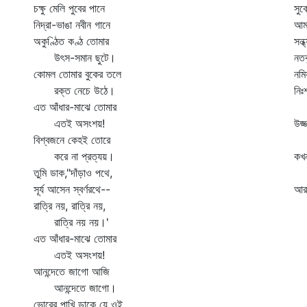
চক্ষু মেলি পুবের পানে
সুক
নিদ্রা-ভাঙা নবীন গানে
আমা
অকুণ্ঠিত কণ্ঠ তোমার
সন্
উৎস-সমান ছুটে।
নতব
কোমল তোমার বুকের তলে
নমি
রক্ত নেচে উঠে।
নিঃ
এত আঁধার-মাঝে তোমার
র
এতই অসংশয়!
উজ্
বিশ্বজনে কেহই তোরে
দী
করে না প্রত্যয়।
কখন
তুমি ডাক,"দাঁড়াও পথে,
শি
সূর্য আসেন স্বর্ণরথে--
আরত
রাত্রি নয়, রাত্রি নয়,
রাত্রি নয় নয়।'
এত আঁধার-মাঝে তোমার
এতই অসংশয়!
আনন্দেতে জাগো আজি
আনন্দেতে জাগো।
ভোরের পাখি ডাকে যে ওই