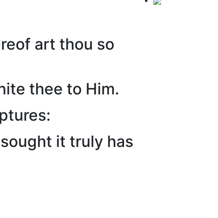
reof art thou so
nite thee to Him.
ptures:
sought it truly has