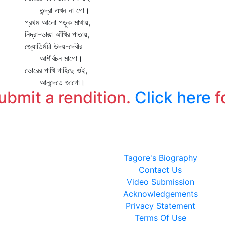
তন্দ্রা এখন না গো।
প্রথম আলো পড়ুক মাথায়,
নিদ্রা-ভাঙা আঁখির পাতায়,
জ্যোতির্ময়ী উদয়-দেবীর
আশীর্বচন মাগো।
ভোরের পাখি গাহিছে ওই,
আনন্দেতে জাগো।
submit a rendition.
Click here
f
Tagore's Biography
Contact Us
Video Submission
Acknowledgements
Privacy Statement
Terms Of Use