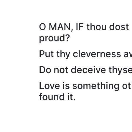
O MAN, IF thou dost 
proud?
Put thy cleverness a
Do not deceive thysel
Love is something oth
found it.