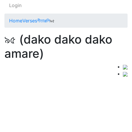
Login
Home
Verses
গীতাঞ্জলি
৯৫
৯৫ (dako dako dako
amare)