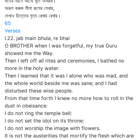
মর্তের নয়নে আনো মূর্তি অমরার।
অরূপ করুক লীলা রূপের লেখায়,
দেখাও চিত্তের নৃত্য রেখায় রেখায়।
65
Verses
I.22. jab main bhula, re bhai
O BROTHER when I was forgetful, my true Guru
showed me the Way.
Then I left off all rites and ceremonies, I bathed no
more in the holy water:
Then I learned that it was I alone who was mad, and
the whole world beside me was sane; and I had
disturbed these wise people.
From that time forth I knew no more how to roll in the
dust in obeisance:
I do not ring the temple bell:
I do not set the idol on its throne:
I do not worship the image with flowers.
It is not the austerities that mortify the flesh which are