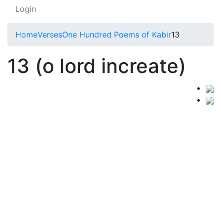
Login
Home
Verses
One Hundred Poems of Kabir
13
13 (o lord increate)