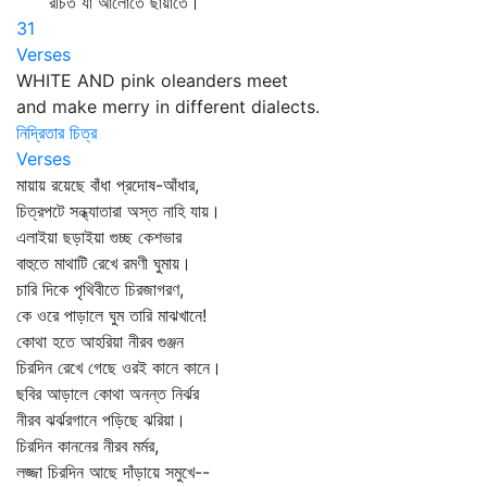
রচিত যা আলোতে ছায়াতে।
31
Verses
WHITE AND pink oleanders meet
and make merry in different dialects.
নিদ্রিতার চিত্র
Verses
মায়ায় রয়েছে বাঁধা প্রদোষ-আঁধার,
চিত্রপটে সন্ধ্যাতারা অস্ত নাহি যায়।
এলাইয়া ছড়াইয়া গুচ্ছ কেশভার
বাহুতে মাথাটি রেখে রমণী ঘুমায়।
চারি দিকে পৃথিবীতে চিরজাগরণ,
কে ওরে পাড়ালে ঘুম তারি মাঝখানে!
কোথা হতে আহরিয়া নীরব গুঞ্জন
চিরদিন রেখে গেছে ওরই কানে কানে।
ছবির আড়ালে কোথা অনন্ত নির্ঝর
নীরব ঝর্ঝরগানে পড়িছে ঝরিয়া।
চিরদিন কাননের নীরব মর্মর,
লজ্জা চিরদিন আছে দাঁড়ায়ে সমুখে--