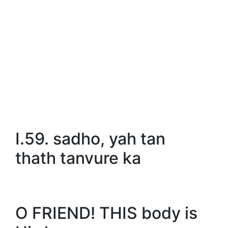
I.59. sadho, yah tan
thath tanvure ka
O FRIEND! THIS body is