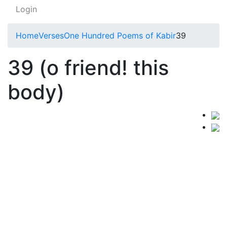
Login
Home
Verses
One Hundred Poems of Kabir
39
39 (o friend! this
body)