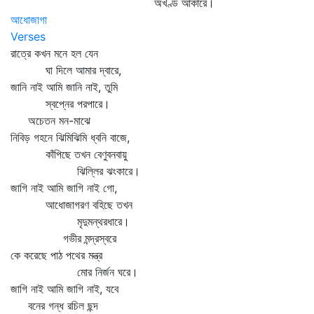
অখণ্ড আকারে।
আধোজাগা
Verses
রাত্রে কখন মনে হল যেন
ঘা দিলে আমার দ্বারে,
জানি নাই আমি জানি নাই, তুমি
স্বপ্নের পরপারে।
অচেতন মন-মাঝে
নিবিড় গহনে ঝিমিঝিমি ধ্বনি বাজে,
কাঁপিছে তখন বেণুবনবায়ু
ঝিল্লির ঝংকারে।
জাগি নাই আমি জাগি নাই গো,
আধোজাগরণ বহিছে তখন
মৃদুমন্থরধারে।
গভীর মন্দ্রস্বরে
কে করেছে পাঠ পথের মন্ত্র
মোর নির্জন ঘরে।
জাগি নাই আমি জাগি নাই, যবে
বনের গন্ধ রচিল ছন্দ