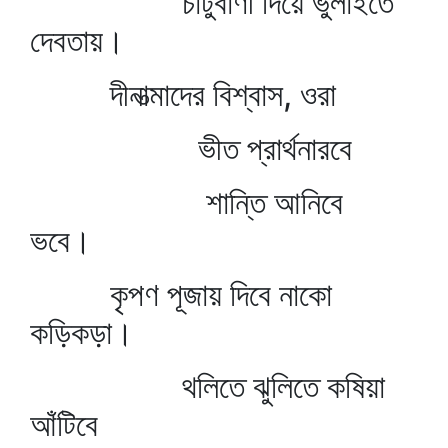
চাটুবাণী দিয়ে ভুলাইতে
দেবতায়।
দীনাত্মাদের বিশ্বাস, ওরা
ভীত প্রার্থনারবে
শান্তি আনিবে
ভবে।
কৃপণ পূজায় দিবে নাকো
কড়িকড়া।
থলিতে ঝুলিতে কষিয়া
আঁটিবে