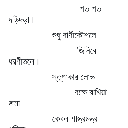
শত শত
দড়িদড়া।
শুধু বাণীকৌশলে
জিনিবে
ধরণীতলে।
স্তূপাকার লোভ
বক্ষে রাখিয়া
জমা
কেবল শাস্ত্রমন্ত্র