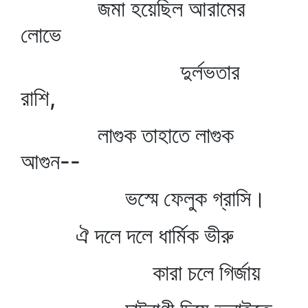
জমা হয়েছিল আরামের
লোভে
দুর্লভতার
রাশি,
লাগুক তাহাতে লাগুক
আগুন--
ভস্মে ফেলুক গ্রাসি।
ঐ দলে দলে ধার্মিক ভীরু
কারা চলে গির্জায়