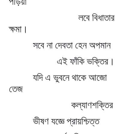
পড়িয়া
লবে বিধাতার
ক্ষমা।
সবে না দেবতা হেন অপমান
এই ফাঁকি ভক্তির।
যদি এ ভুবনে থাকে আজো
তেজ
কল্যাণশক্তির
ভীষণ যজ্ঞে প্রায়শ্চিত্ত