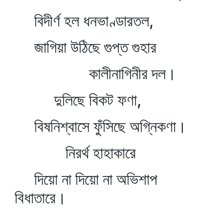
বিদীর্ণ হল ধনভাণ্ডারতল,
জাগিয়া উঠিছে গুপ্ত গুহার
কালীনাগিনীর দল।
দুলিছে বিকট ফণা,
বিষনিশ্বাসে ফুঁসিছে অগ্নিকণা।
নিরর্থ হাহাকারে
দিয়ো না দিয়ো না অভিশাপ
বিধাতারে।