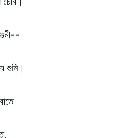
 চোর।
গুনী--
 শুনি।
াতে
ে,