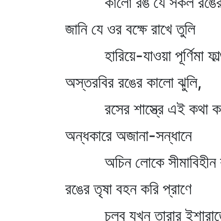
কালো রঙ যে সকল রঙের
জানি যে ওর বক্ষে রাখে তুলি
হারিয়ে-যাওয়া পূর্ণিমা ফাল্
অস্তরবির রঙের কালো ঝুলি,
রসের শাস্ত্রে এই কথা কয়
অন্ধকারে অজানা-সন্ধানে
অচিন লোকে সীমাবিহীন র
রঙের তৃষা বহন করি প্রাণে
চলব যখন তারার ইশারাত