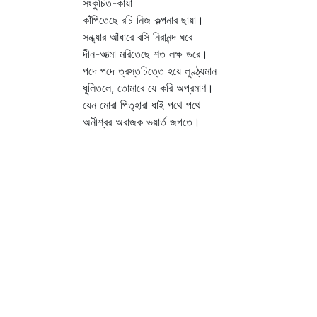
সংকুচিত-কায়া
কাঁপিতেছে রচি নিজ কল্পনার ছায়া।
সন্ধ্যার আঁধারে বসি নিরানন্দ ঘরে
দীন-আত্মা মরিতেছে শত লক্ষ ডরে।
পদে পদে ত্রস্তচিত্তে হয়ে লুণ্ঠ্যমান
ধূলিতলে, তোমারে যে করি অপ্রমাণ।
যেন মোরা পিতৃহারা ধাই পথে পথে
অনীশ্বর অরাজক ভয়ার্ত জগতে।