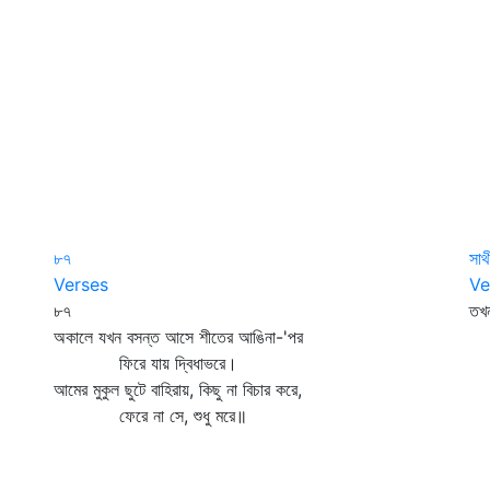
৮৭
সাথ
Verses
Ve
৮৭
তখ
অকালে যখন বসন্ত আসে শীতের আঙিনা-'পর
ম
ফিরে যায় দ্বিধাভরে।
এক
আমের মুকুল ছুটে বাহিরায়, কিছু না বিচার করে,
ফেরে না সে, শুধু মরে॥
ঘর
বা
ব