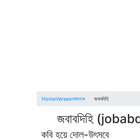
Home
Verses
নবজাতক
জবাবদিহি
জবাবদিহি (jobabd
কবি হয়ে দোল-উৎসবে