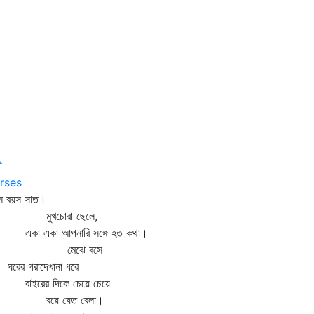
ী
rses
ন বয়স সাত।
ুখচোরা ছেলে,
া একা আপনারি সঙ্গে হত কথা।
মেঝে বসে
ের গরাদেখানা ধরে
ইরের দিকে চেয়ে চেয়ে
য়ে যেত বেলা।