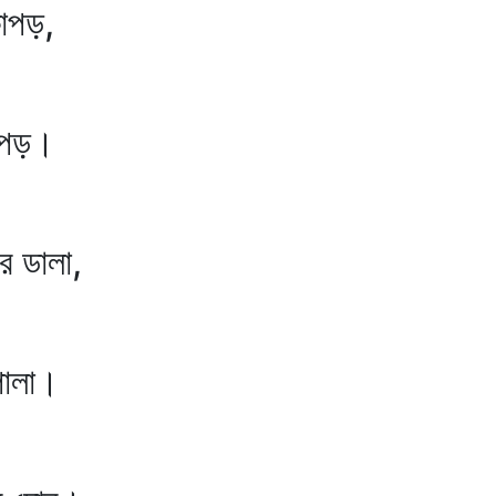
াপড়,
াপড়।
ডালা,
ালা।