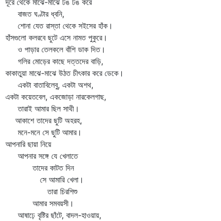
রে থেকে মাঝে-মাঝে ঢঙ ঢঙ করে
জত ঘণ্টার ধ্বনি,
না যেত রাস্তা থেকে সইসের হাঁক।
ঁসগুলো কলরবে ছুটে এসে নামত পুকুরে।
পাড়ার তেলকলে বাঁশি ডাক দিত।
ির মোড়ের কাছে দত্তদের বাড়ি,
কাতুয়া মাঝে-মাঝে উঠত চীৎকার করে ডেকে।
টা বাতাবিলেবু, একটা অশথ,
টা কয়েতবেল, একজোড়া নারকেলগাছ,
রাই আমার ছিল সাথী।
াশে তাদের ছুটি অহরহ,
ে-মনে সে ছুটি আমার।
নারি ছায়া নিয়ে
নার সঙ্গে যে খেলাতে
াদের কাটত দিন
ে আমারি খেলা।
ারা চিরশিশু
মার সমবয়সী।
াঢ়ে বৃষ্টির ছাঁটে, বাদল-হাওয়ায়,