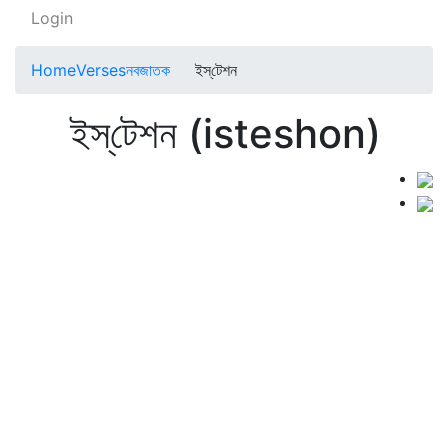
Login
Home
Verses
নবজাতক
ইস্‌টেশন
ইস্‌টেশন (isteshon)