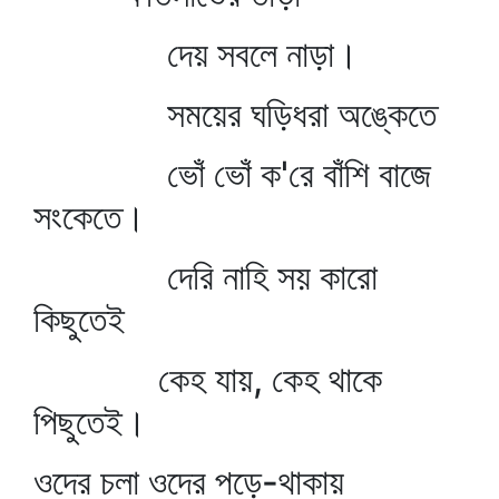
দেয় সবলে নাড়া।
সময়ের ঘড়িধরা অঙ্কেতে
ভোঁ ভোঁ ক'রে বাঁশি বাজে
সংকেতে।
দেরি নাহি সয় কারো
কিছুতেই
কেহ যায়, কেহ থাকে
পিছুতেই।
ওদের চলা ওদের পড়ে-থাকায়