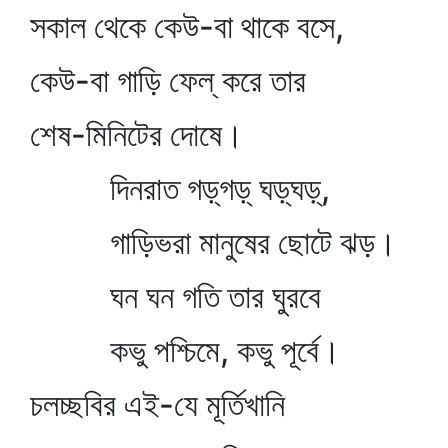
সকাল থেকে কেউ-বা থাকে বসে,
কেউ-বা গাড়ি ফেল্‌ করে তার
শেষ-মিনিটের দোষে।
দিনরাত গড়্‌গড়্‌ ঘড়্‌ঘড়্‌,
গাড়িভরা মানুষের ছোটে ঝড়।
ঘন ঘন গতি তার ঘুরবে
কভু পশ্চিমে, কভু পূর্বে।
চলচ্ছবির এই-যে মূর্তিখানি