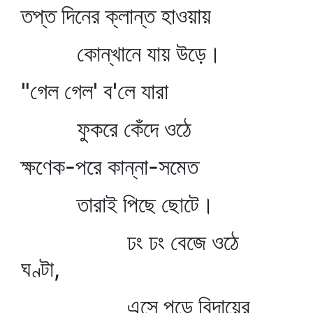
তপ্ত দিনের ক্লান্ত হাওয়ায়
কোন্‌খানে যায় উড়ে।
"গেল গেল' ব'লে যারা
ফুকরে কেঁদে ওঠে
ক্ষণেক-পরে কান্না-সমেত
তারাই পিছে ছোটে।
ঢং ঢং বেজে ওঠে
ঘণ্টা,
এসে পড়ে বিদায়ের