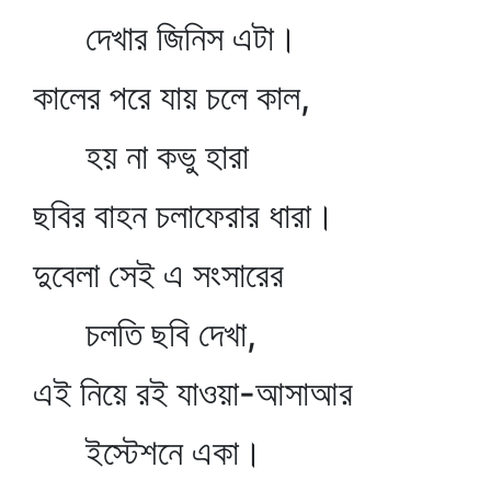
দেখার জিনিস এটা।
কালের পরে যায় চলে কাল,
হয় না কভু হারা
ছবির বাহন চলাফেরার ধারা।
দুবেলা সেই এ সংসারের
চলতি ছবি দেখা,
এই নিয়ে রই যাওয়া-আসাআর
ইস্টেশনে একা।