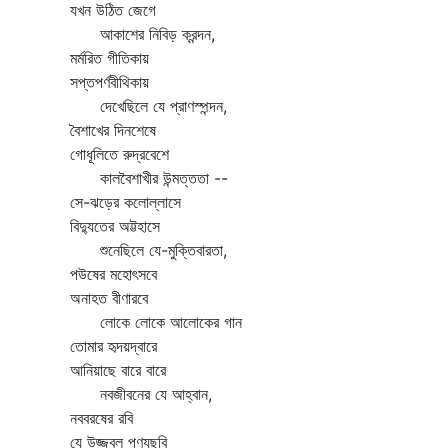
যখন উঠিত জেগে
আকাশের নিবিড় ক্রন্দন,
মর্মরিত গীতিকায়
সপ্তপর্ণবীথিকায়
দেখেছিলে যে প্রাণস্পন্দন,
বৈশাখের দিনশেষে
গোধূলিতে রুদ্রবেশে
কালবৈশাখীর উন্মত্ততা --
সে-ঝড়ের কলোল্লাসে
বিদ্যুতের অট্টহাসে
শুনেছিলে যে-মুক্তিবারতা,
পউষের মহোৎসবে
অনাহত বীণারবে
লোকে লোকে আলোকের গান
তোমার হৃদয়দ্বারে
আনিয়াছে বারে বারে
নবজীবনের যে আহ্বান,
নববরষের রবি
যে উজ্জ্বল পুণ্যছবি