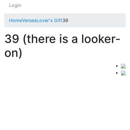
Login
Home
Verses
Lover's Gift
39
39 (there is a looker-
on)