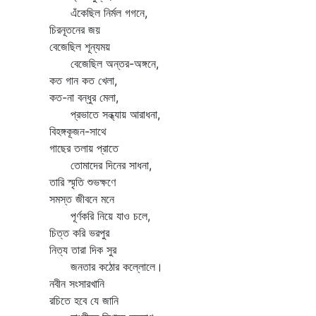
এঁকেছিল নির্মল গগনে,
চিরনূতনের জয়
বেজেছিল শূন্যময়
বেজেছিল অন্তর-অঙ্গনে,
কত গান কত খেলা,
কত-না বন্ধুর মেলা,
প্রভাতে সন্ধ্যায় আরাধনা,
বিহঙ্গকূজন-সাথে
গাছের তলায় প্রাতে
তোমাদের দিনের সাধনা,
তারি স্মৃতি শুভক্ষণে
সমস্ত জীবনে মনে
পূর্ণকরি নিয়ে যাও চলে,
চিত্ত করি ভরপুর
নিত্য তারা দিক সুর
জনতার কঠোর কল্লোলে।
নবীন সংসারখানি
রচিতে হবে যে জানি