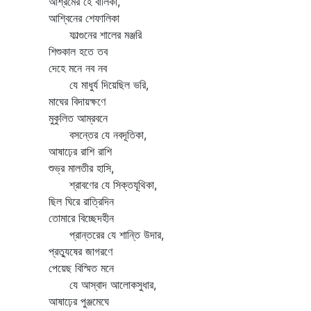
আশ্রমের হে বালিকা,
আশ্বিনের শেফালিকা
ফাল্গুনের শালের মঞ্জরি
শিশুকাল হতে তব
দেহে মনে নব নব
যে মাধুর্য দিয়েছিল ভরি,
মাঘের বিদায়ক্ষণে
মুকুলিত আম্রবনে
বসন্তের যে নবদূতিকা,
আষাঢ়ের রাশি রাশি
শুভ্র মালতীর হাসি,
শ্রাবণের যে সিক্তযূথিকা,
ছিল ঘিরে রাত্রিদিন
তোমারে বিচ্ছেদহীন
প্রান্তরের যে শান্তি উদার,
প্রত্যুষের জাগরণে
পেয়েছ বিস্মিত মনে
যে আস্বাদ আলোকসুধার,
আষাঢ়ের পুঞ্জমেঘে