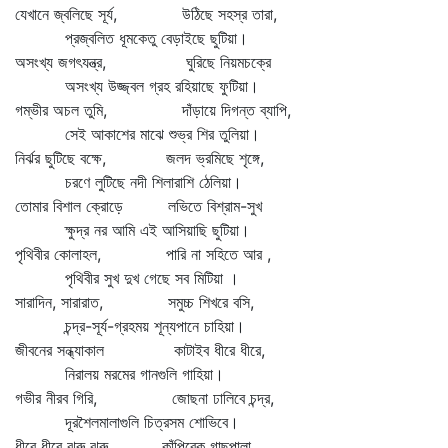
যেখানে জ্বলিছে সূর্য, উঠিছে সহস্র তারা,
প্রজ্বলিত ধূমকেতু বেড়াইছে ছুটিয়া।
অসংখ্য জগৎযন্ত্র, ঘুরিছে নিয়মচক্রে
অসংখ্য উজ্জ্বল গ্রহ রহিয়াছে ফুটিয়া।
গম্ভীর অচল তুমি, দাঁড়ায়ে দিগন্ত ব্যাপি,
সেই আকাশের মাঝে শুভ্র শির তুলিয়া।
নির্ঝর ছুটিছে বক্ষে, জলদ ভ্রমিছে শৃঙ্গে,
চরণে লুটিছে নদী শিলারাশি ঠেলিয়া।
তোমার বিশাল ক্রোড়ে লভিতে বিশ্রাম-সুখ
ক্ষুদ্র নর আমি এই আসিয়াছি ছুটিয়া।
পৃথিবীর কোলাহল, পারি না সহিতে আর ,
পৃথিবীর সুখ দুখ গেছে সব মিটিয়া ।
সারাদিন, সারারাত, সমুচ্চ শিখরে বসি,
চন্দ্র-সূর্য-গ্রহময় শূন্যপানে চাহিয়া।
জীবনের সন্ধ্যাকাল কাটাইব ধীরে ধীরে,
নিরালয় মরমের গানগুলি গাহিয়া।
গভীর নীরব গিরি, জোছনা ঢালিবে চন্দ্র,
দূরশৈলমালাগুলি চিত্রসম শোভিবে।
ধীরে ধীরে ঝুরু ঝুরু, কাঁপিবেক গাছপালা