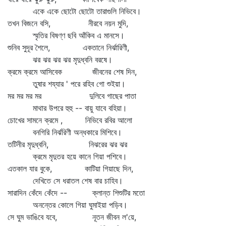
একে একে ছোটো ছোটো তারাগুলি নিভিবে।
তখন বিজনে বসি, নীরবে নয়ন মুদি,
স্মৃতির বিষণ্ণ ছবি আঁকিব এ মানসে।
শুনিব সুদূর শৈলে, একতানে নির্ঝারিণী,
ঝর ঝর ঝর ঝর মৃদুধ্বনি বরষে।
ক্রমে ক্রমে আসিবেক জীবনের শেষ দিন,
তুষার শয্যার ' পরে রহিব গো শুইয়া।
মর মর মর মর দুলিবে গাছের পাতা
মাথার উপরে হুহু -- বায়ু যাবে বহিয়া।
চোখের সামনে ক্রমে , নিভিবে রবির আলো
বনগিরি নির্ঝরিণী অন্ধকারে মিশিবে।
তটিনীর মৃদুধ্বনি, নিঝরের ঝর ঝর
ক্রমে মৃদুতর হয়ে কানে গিয়া পশিবে।
এতকাল যার বুকে, কাটিয়া গিয়াছে দিন,
দেখিতে সে ধরাতল শেষ বার চাহিব।
সারাদিন কেঁদে কেঁদে -- ক্লান্ত শিশুটির মতো
অনন্তের কোলে গিয়া ঘুমাইয়া পড়িব।
সে ঘুম ভাঙিবে যবে, নূতন জীবন ল'য়ে,