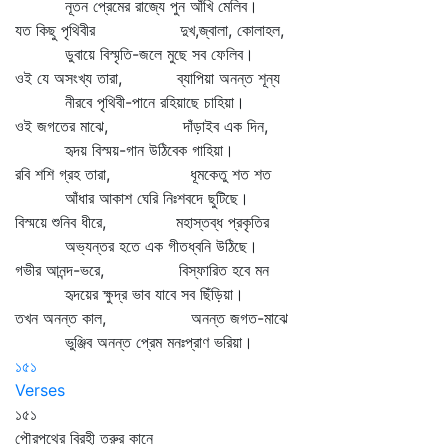
নূতন প্রেমের রাজ্যে পুন আঁখি মেলিব।
যত কিছু পৃথিবীর দুখ,জ্বালা, কোলাহল,
ডুবায়ে বিস্মৃতি-জলে মুছে সব ফেলিব।
ওই যে অসংখ্য তারা, ব্যাপিয়া অনন্ত শূন্য
নীরবে পৃথিবী-পানে রহিয়াছে চাহিয়া।
ওই জগতের মাঝে, দাঁড়াইব এক দিন,
হৃদয় বিস্ময়-গান উঠিবেক গাহিয়া।
রবি শশি গ্রহ তারা, ধূমকেতু শত শত
আঁধার আকাশ ঘেরি নিঃশবদে ছুটিছে।
বিস্ময়ে শুনিব ধীরে, মহাস্তব্ধ প্রকৃতির
অভ্যন্তর হতে এক গীতধ্বনি উঠিছে।
গভীর আনন্দ-ভরে, বিস্ফারিত হবে মন
হৃদয়ের ক্ষুদ্র ভাব যাবে সব ছিঁড়িয়া।
তখন অনন্ত কাল, অনন্ত জগত-মাঝে
ভুঞ্জিব অনন্ত প্রেম মনঃপ্রাণ ভরিয়া।
১৫১
Verses
১৫১
পৌরপথের বিরহী তরুর কানে