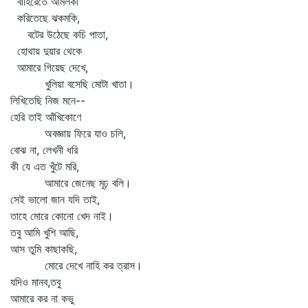
বাহিরেতে আমলকী
করিতেছে ঝকমকি,
বটের উঠেছে কচি পাতা,
হোথায় দুয়ার থেকে
আমারে গিয়েছ দেখে,
খুলিয়া বসেছি মোটা খাতা।
লিখিতেছি নিজ মনে--
হেরি তাই আঁখিকোণে
অবজ্ঞায় ফিরে যাও চলি,
বোঝ না, লেখনী ধরি
কী যে এত খুঁটে মরি,
আমারে জেনেছ মূঢ় বলি।
সেই ভালো জান যদি তাই,
তাহে মোরে কোনো খেদ নাই।
তবু আমি খুশি আছি,
আস তুমি কাছাকছি,
মোরে দেখে নাহি কর ত্রাস।
যদিও মানব,তবু
আমারে কর না কভু