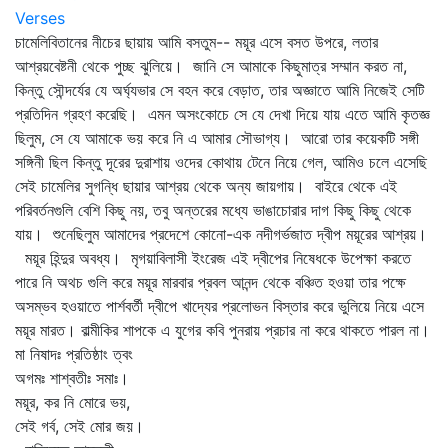
Verses
চামেলিবিতানের নীচের ছায়ায় আমি বসতুম-- ময়ূর এসে বসত উপরে, লতার
আশ্রয়বেষ্টনী থেকে পুচ্ছ ঝুলিয়ে। জানি সে আমাকে কিছুমাত্র সম্মান করত না,
কিন্তু সৌন্দর্যের যে অর্ঘ্যভার সে বহন করে বেড়াত, তার অজ্ঞাতে আমি নিজেই সেটি
প্রতিদিন গ্রহণ করেছি। এমন অসংকোচে সে যে দেখা দিয়ে যায় এতে আমি কৃতজ্ঞ
ছিলুম, সে যে আমাকে ভয় করে নি এ আমার সৌভাগ্য। আরো তার কয়েকটি সঙ্গী
সঙ্গিনী ছিল কিন্তু দূরের দুরাশায় ওদের কোথায় টেনে নিয়ে গেল, আমিও চলে এসেছি
সেই চামেলির সুগন্ধি ছায়ার আশ্রয় থেকে অন্য জায়গায়। বাইরে থেকে এই
পরিবর্তনগুলি বেশি কিছু নয়, তবু অন্তরের মধ্যে ভাঙাচোরার দাগ কিছু কিছু থেকে
যায়। শুনেছিলুম আমাদের প্রদেশে কোনো-এক নদীগর্ভজাত দ্বীপ ময়ূরের আশ্রয়।
ময়ূর হিন্দুর অবধ্য। মৃগয়াবিলাসী ইংরেজ এই দ্বীপের নিষেধকে উপেক্ষা করতে
পারে নি অথচ গুলি করে ময়ূর মারবার প্রবল আনন্দ থেকে বঞ্চিত হওয়া তার পক্ষে
অসম্ভব হওয়াতে পার্শবর্তী দ্বীপে খাদ্যের প্রলোভন বিস্তার করে ভুলিয়ে নিয়ে এসে
ময়ূর মারত। বাল্মীকির শাপকে এ যুগের কবি পুনরায় প্রচার না করে থাকতে পারল না।
মা নিষাদঃ প্রতিষ্ঠাং ত্বং
অগমঃ শাশ্বতীঃ সমাঃ।
ময়ূর, কর নি মোরে ভয়,
সেই গর্ব, সেই মোর জয়।