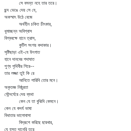
সে বসন্ত নহে তার তরে।
ছন্দ ভেঙে দেয় সে যে,
অকস্মাৎ উঠে বেজে
অর্থহীন চকিত চীৎকার,
ধূমাচ্ছন্ন অবিশ্বাস
বিশ্ববক্ষে হানে ত্রাস,
কুটিল সংশয় কদাকার।
সৃষ্টিছাড়া এই-যে উৎপাত
হানে দানবের পদাঘাত
পুণ্য পৃথিবীর শিরে--
তার লজ্জা তুই কি রে
আনিতে পারিবি তোর মনে।
অকৃতজ্ঞ নিষ্ঠুরতা
সৌন্দর্যেরে দেয় ব্যথা
কেন যে তা বুঝিবি কেমনে।
কেন যে কদর্য ভাষা
বিধাতার ভালোবাসা
বিদ্রূপে করিছে ছারখার,
যে হস্ত দানেরি তরে