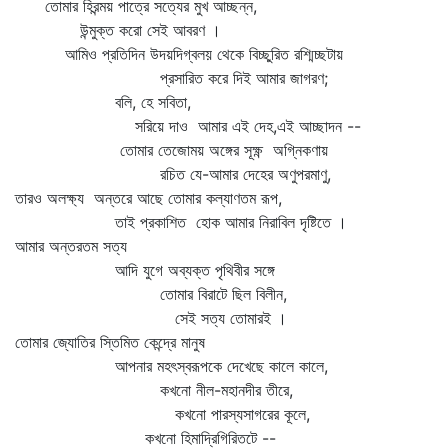
তোমার হিরন্ময় পাত্রে সত্যের মুখ আচ্ছন্ন,
উন্মুক্ত করো সেই আবরণ ।
আমিও প্রতিদিন উদয়দিগ্‌বলয় থেকে বিচ্ছুরিত রশ্মিচ্ছটায়
প্রসারিত করে দিই আমার জাগরণ;
বলি, হে সবিতা,
সরিয়ে দাও আমার এই দেহ,এই আচ্ছাদন --
তোমার তেজোময় অঙ্গের সূক্ষ্ণ অগ্নিকণায়
রচিত যে-আমার দেহের অণুপরমাণু,
তারও অলক্ষ্য অন্তরে আছে তোমার কল্যাণতম রূপ,
তাই প্রকাশিত হোক আমার নিরাবিল দৃষ্টিতে ।
আমার অন্তরতম সত্য
আদি যুগে অব্যক্ত পৃথিবীর সঙ্গে
তোমার বিরাটে ছিল বিলীন,
সেই সত্য তোমারই ।
তোমার জ্যোতির স্তিমিত কেন্দ্রে মানুষ
আপনার মহৎস্বরূপকে দেখেছে কালে কালে,
কখনো নীল-মহানদীর তীরে,
কখনো পারস্যসাগরের কূলে,
কখনো হিমাদ্রিগিরিতটে --