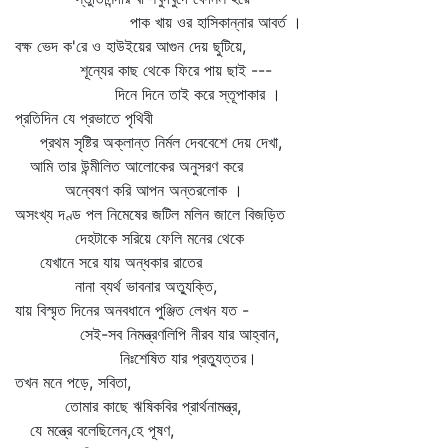
পাক খায় ওর হাসিকান্নার আবর্ত ।
বক্ষ ভেদ ক'রে ও হাউইয়ের আগুন দেয় ছুটিয়ে,
শূন্যের কাছ থেকে ফিরে পায় ছাই ---
দিনে দিনে তাই করে স্তূপাকার ।
প্রতিদিন যে প্রভাতে পৃথিবী
প্রথম সৃষ্টির অক্লান্ত নির্মল দেববেশে দেয় দেখা,
আমি তার উন্মীলিত আলোকের অনুসরণ করে
অন্বেষণ করি আপন অন্তরলোক ।
অসংখ্য দণ্ড পল নিমেষের জটিল মলিন জালে বিজড়িত
দেহটাকে সরিয়ে ফেলি মনের থেকে
যেখানে সরে যায় অন্ধকার রাতের
নানা ব্যর্থ ভাবনার অত্যুক্তি,
যায় বিস্মৃত দিনের অনবধানে পুঞ্জিত লেখন যত -
সেই-সব নিমন্ত্রণলিপি নীরব যার আহ্বান,
নিঃশেষিত যার প্রত্যুত্তর।
তখন মনে পড়ে, সবিতা,
তোমার কাছে ঋষিকবির প্রার্থনামন্ত্র,
যে মন্ত্রে বলেছিলেন,হে পূষণ,