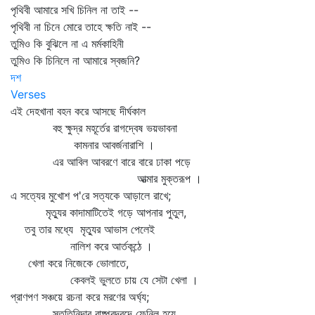
পৃথিবী আমারে সখি চিনিল না তাই --
পৃথিবী না চিনে মোরে তাহে ক্ষতি নাই --
তুমিও কি বুঝিলে না এ মর্মকাহিনী
তুমিও কি চিনিলে না আমারে স্বজনি?
দশ
Verses
এই দেহখানা বহন করে আসছে দীর্ঘকাল
বহু ক্ষুদ্র মহূর্তের রাগদ্বেষ ভয়ভাবনা
কামনার আবর্জনারাশি ।
এর আবিল আবরণে বারে বারে ঢাকা পড়ে
আত্মার মুক্তরূপ ।
এ সত্যের মুখোশ প'রে সত্যকে আড়ালে রাখে;
মৃত্যুর কাদামাটিতেই গড়ে আপনার পুতুল,
তবু তার মধ্যে মৃত্যুর আভাস পেলেই
নালিশ করে আর্তকন্ঠে ।
খেলা করে নিজেকে ভোলাতে,
কেবলই ভুলতে চায় যে সেটা খেলা ।
প্রাণপণ সঞ্চয়ে রচনা করে মরণের অর্ঘ্য;
স্তুতিনিন্দার বাষ্পবুদবুদে ফেনিল হয়ে