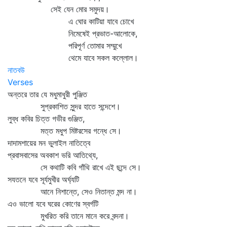
সেই যেন মোর সমুদয়।
এ ঘোর কাটিয়া যাবে চোখে
নিমেষেই প্রভাত-আলোকে,
পরিপূর্ণ তোমার সম্মুখে
থেমে যাবে সকল কল্লোল।
নাতবউ
Verses
অন্তরে তার যে মধুমাধুরী পুঞ্জিত
সুপ্রকাশিত সুন্দর হাতে সন্দেশে।
লুব্ধ কবির চিত্ত গভীর গুঞ্জিত,
মত্ত মধুপ মিষ্টরসের গন্ধে সে।
দাদামশায়ের মন ভুলাইল নাতিত্বে
প্রবাসবাসের অবকাশ ভরি আতিথ্যে,
সে কথাটি কবি গাঁথি রাখে এই ছন্দে সে।
সযতনে যবে সূর্যমুখীর অর্ঘ্যটি
আনে নিশান্তে, সেও নিতান্ত মন্দ না।
এও ভালো যবে ঘরের কোণের স্বর্গটি
মুখরিত করি তানে মানে করে বন্দনা।