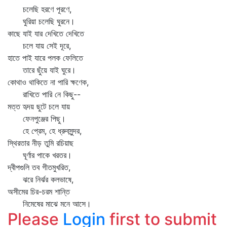
চলেছি হরণে পূরণে,
ঘুরিয়া চলেছি ঘুরনে।
কাছে যাই যার দেখিতে দেখিতে
চলে যায় সেই দূরে,
হাতে পাই যারে পলক ফেলিতে
তারে ছুঁয়ে যাই ঘুরে।
কোথাও থাকিতে না পারি ক্ষণেক,
রাখিতে পারি নে কিছু--
মত্ত হৃদয় ছুটে চলে যায়
ফেনপুঞ্জের পিছু।
হে প্রেম, হে ধ্রুবসুন্দর,
স্থিরতার নীড় তুমি রচিয়াছ
ঘূর্ণার পাকে খরতর।
দ্বীপগুলি তব গীতমুখরিত,
ঝরে নির্ঝর কলভাষে,
অসীমের চির-চরম শান্তি
নিমেষের মাঝে মনে আসে।
Please
Login
first to submit