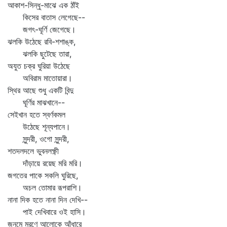
আকাশ-সিন্ধু-মাঝে এক ঠাঁই
কিসের বাতাস লেগেছে--
জগৎ-ঘূর্ণি জেগেছে।
ঝলকি উঠেছে রবি-শশাঙ্ক,
ঝলকি ছুটেছে তারা,
অযুত চক্র ঘুরিয়া উঠেছে
অবিরাম মাতোয়ারা।
স্থির আছে শুধু একটি বিন্দু
ঘূর্ণির মাঝখানে--
সেইখান হতে স্বর্ণকমল
উঠেছে শূন্যপানে।
সুন্দরী, ওগো সুন্দরী,
শতদলদলে ভুবনলক্ষ্ণী
দাঁড়ায়ে রয়েছ মরি মরি।
জগতের পাকে সকলি ঘুরিছে,
অচল তোমার রূপরাশি।
নানা দিক হতে নানা দিন দেখি--
পাই দেখিবারে ওই হাসি।
জনমে মরণে আলোকে আঁধারে