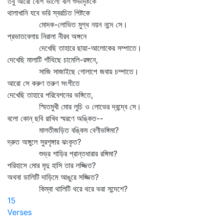
তবু আরো বেশি ভালো বলি শুভাদৃষ্টকে
থালাখানি যবে ভরি স্বরচিত পিষ্টকে
মোদক-লোভিত মুগ্ধ নয়ন নন্দে সে।
প্রভাতবেলায় নিরালা নীরব অঙ্গনে
দেখেছি তাহারে ছায়া-আলোকের সম্পাতে।
দেখেছি মালাটি গাঁথিছে চামেলি-রঙ্গনে,
সাজি সাজাইছে গোলাপে জবায় চম্পাতে।
আরো সে করুণ তরুণ সংগীতে
দেখেছি তাহারে পরিবেশনের ভঙ্গিতে,
স্মিতমুখী মোর লুচি ও লোভের দ্বন্দ্বে সে।
বলো কোন্‌ ছবি রাখিব স্মরণে অঙ্কিত--
মালতীজড়িত বঙ্কিম বেণীভঙ্গিমা?
দ্রুত অঙ্গুলে সুরশৃঙ্গার ঝংকৃত?
শুভ্র শাড়ির প্রান্তধারার রঙ্গিমা?
পরিহাসে মোর মৃদু হাসি তার লজ্জিত?
অথবা ডালিটি দাড়িমে আঙুরে সজ্জিত?
কিম্বা থালিটি থরে থরে ভরা সন্দেশে?
15
Verses