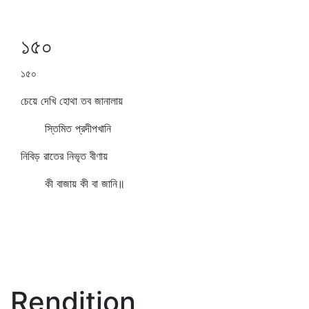
১৫০
১৫০
চেয়ে দেখি হোথা তব জানালায়
স্তিমিত প্রদীপখানি
নিবিড় রাতের নিভৃত বীণায়
কী বাজায় কী বা জানি॥
Rendition