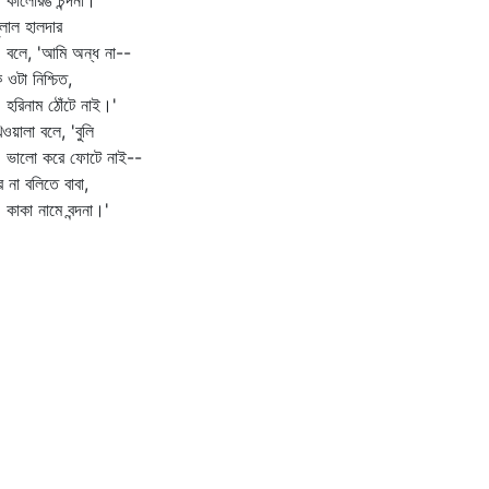
লোরঙ চন্দনা।'
ুলাল হালদার
ে, 'আমি অন্ধ না--
 ওটা নিশ্চিত,
িনাম ঠোঁটে নাই।'
িওয়ালা বলে, 'বুলি
লো করে ফোটে নাই--
ে না বলিতে বাবা,
কা নামে বন্দনা।'