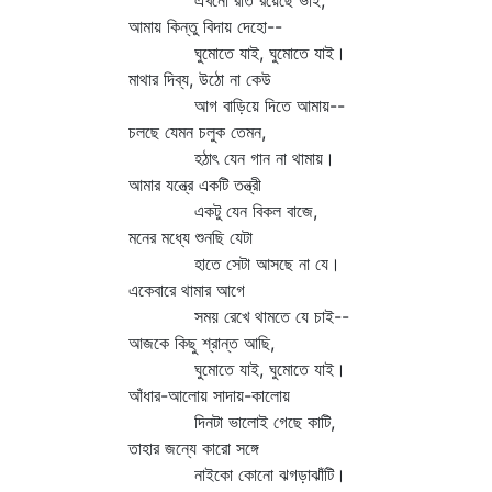
এখনো রাত রয়েছে ভাই,
আমায় কিন্তু বিদায় দেহো--
ঘুমোতে যাই, ঘুমোতে যাই।
মাথার দিব্য, উঠো না কেউ
আগ বাড়িয়ে দিতে আমায়--
চলছে যেমন চলুক তেমন,
হঠাৎ যেন গান না থামায়।
আমার যন্ত্রে একটি তন্ত্রী
একটু যেন বিকল বাজে,
মনের মধ্যে শুনছি যেটা
হাতে সেটা আসছে না যে।
একেবারে থামার আগে
সময় রেখে থামতে যে চাই--
আজকে কিছু শ্রান্ত আছি,
ঘুমোতে যাই, ঘুমোতে যাই।
আঁধার-আলোয় সাদায়-কালোয়
দিনটা ভালোই গেছে কাটি,
তাহার জন্যে কারো সঙ্গে
নাইকো কোনো ঝগড়াঝাঁটি।