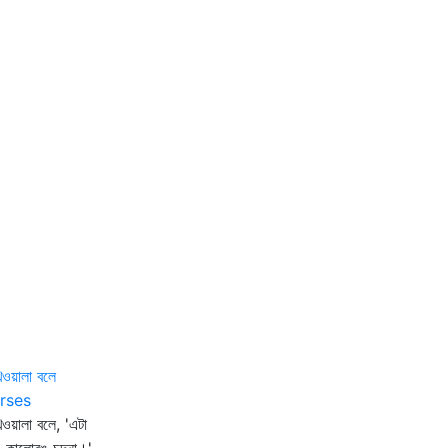
িওয়ালা বলে
rses
িওয়ালা বলে, 'এটা