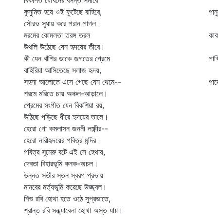
বিকশিত যৌবনের বসন্ত সমীরে
কা
কুসুমিত হয়ে ওই ফুটেছে বাহিরে,
পান
সৌরভ সুধায় করে পরান পাগল।
বল
মরমের কোমলতা তরঙ্গ তরল
কাক
উথলি উঠেছে যেন হৃদয়ের তীরে।
হর
কী যেন বাঁশির ডাকে জগতের প্রেমে
পাখ
বাহিরিয়া আসিতেছে সলাজ হৃদয়,
ভা
সহসা আলোতে এসে গেছে যেন থেমে--
পার
শরমে মরিতে চায় অঞ্চল-আড়ালে।
কা
প্রেমের সংগীত যেন বিকশিয়া রয়,
উঠিছে পড়িছে ধীরে হৃদয়ের তালে।
হেরো গো কমলাসন জননী লক্ষ্ণীর--
হেরো নারীহৃদয়ের পবিত্র মন্দির।
পবিত্র সুমেরু বটে এই সে হেথায়,
দেবতা বিহারভূমি কনক-অচল।
উন্নত সতীর স্তন স্বরগ প্রভায়
মানবের মর্ত্যভূমি করেছে উজ্জ্বল।
শিশু রবি হোথা হতে ওঠে সুপ্রভাতে,
শ্রান্ত রবি সন্ধ্যাবেলা হোথা অস্ত যায়।