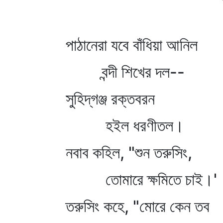
পাঠানেরা যবে বাঁধিয়া আনিল
বন্দী শিখের দল--
সুহিদ্‌গঞ্জ রক্তবরন
হইল ধরণীতল।
নবাব কহিল, "শুন তরুসিং,
তোমারে ক্ষমিতে চাই।'
তরুসিং কহে, "মোরে কেন তব