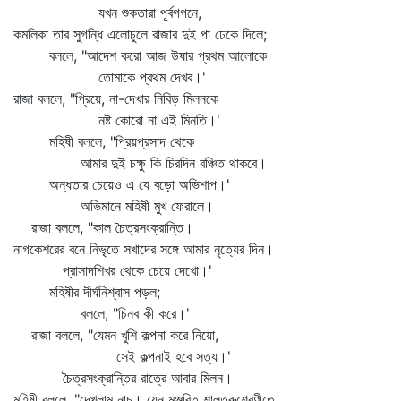
যখন শুকতারা পূর্বগগনে,
কমলিকা তার সুগন্ধি এলোচুলে রাজার দুই পা ঢেকে দিলে;
বললে, "আদেশ করো আজ উষার প্রথম আলোকে
তোমাকে প্রথম দেখব।'
রাজা বললে, "প্রিয়ে, না-দেখার নিবিড় মিলনকে
নষ্ট কোরো না এই মিনতি।'
মহিষী বললে, "প্রিয়প্রসাদ থেকে
আমার দুই চক্ষু কি চিরদিন বঞ্চিত থাকবে।
অন্ধতার চেয়েও এ যে বড়ো অভিশাপ।'
অভিমানে মহিষী মুখ ফেরালে।
রাজা বললে, "কাল চৈত্রসংক্রান্তি।
নাগকেশরের বনে নিভৃতে সখাদের সঙ্গে আমার নৃত্যের দিন।
প্রাসাদশিখর থেকে চেয়ে দেখো।'
মহিষীর দীর্ঘনিশ্বাস পড়ল;
বললে, "চিনব কী করে।'
রাজা বললে, "যেমন খুশি কল্পনা করে নিয়ো,
সেই কল্পনাই হবে সত্য।'
চৈত্রসংক্রান্তির রাত্রে আবার মিলন।
মহিষী বললে, "দেখলাম নাচ। যেন মঞ্জরিত শালতরুশ্রেণীতে