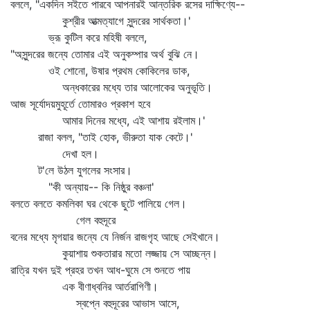
বললে, "একদিন সইতে পারবে আপনারই আন্তরিক রসের দাক্ষিণ্যে--
কুশ্রীর আত্মত্যাগে সুন্দরের সার্থকতা।'
ভ্রূ কুটিল করে মহিষী বললে,
"অসুন্দরের জন্যে তোমার এই অনুকম্পার অর্থ বুঝি নে।
ওই শোনো, উষার প্রথম কোকিলের ডাক,
অন্ধকারের মধ্যে তার আলোকের অনুভূতি।
আজ সূর্যোদয়মুহূর্তে তোমারও প্রকাশ হবে
আমার দিনের মধ্যে, এই আশায় রইলাম।'
রাজা বলল, "তাই হোক, ভীরুতা যাক কেটে।'
দেখা হল।
ট'লে উঠল যুগলের সংসার।
"কী অন্যায়-- কি নিষ্ঠুর বঞ্চনা'
বলতে বলতে কমলিকা ঘর থেকে ছুটে পালিয়ে গেল।
গেল বহুদূরে
বনের মধ্যে মৃগয়ার জন্যে যে নির্জন রাজগৃহ আছে সেইখানে।
কুয়াশায় শুকতারার মতো লজ্জায় সে আচ্ছন্ন।
রাত্রি যখন দুই প্রহর তখন আধ-ঘুমে সে শুনতে পায়
এক বীণাধ্বনির আর্তরাগিণী।
স্বপ্নে বহুদূরের আভাস আসে,