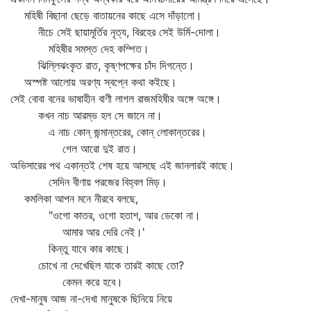
মহিষী বিছানা ছেড়ে বাতায়নের কাছে এসে দাঁড়ালো।
নীচে সেই ছায়ামূর্তির নৃত্য, বিরহের সেই উর্মি-দোলা।
মহিষীর সমস্ত দেহ কম্পিত।
ঝিল্লিঝংকৃত রাত, কৃষ্ণপক্ষের চাঁদ দিগন্তে।
অস্পষ্ট আলোয় অরণ্য স্বপ্নে কথা কইছে।
সেই বোবা বনের ভাষাহীন বাণী লাগল রাজমহিষীর অঙ্গে অঙ্গে।
কখন নাচ আরম্ভ হল সে জানে না।
এ নাচ কোন্‌ জন্মান্তরের, কোন্‌ লোকান্তরের।
গেল আরো দুই রাত।
অভিসারের পথ একান্তই শেষ হয়ে আসছে এই জানলারই কাছে।
সেদিন বীণায় পরজের বিহ্বল মিড়।
কমলিকা আপন মনে নীরবে বলছে,
"ওগো কাতর, ওগো হতাশ, আর ডেকো না।
আমার আর দেরি নেই।'
কিন্তু যাবে কার কাছে।
চোখে না দেখেছিল যাকে তারই কাছে তো?
কেমন করে হবে।
দেখা-মানুষ আজ না-দেখা মানুষকে ছিনিয়ে নিয়ে