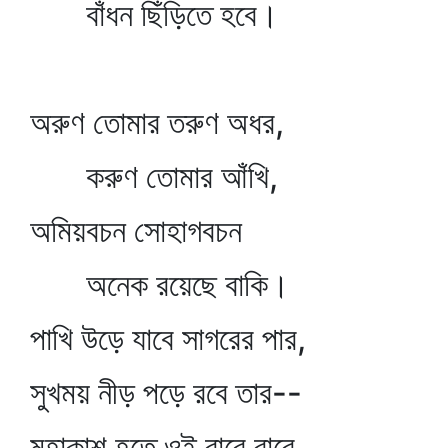
বাঁধন ছিঁড়িতে হবে।
অরুণ তোমার তরুণ অধর,
করুণ তোমার আঁখি,
অমিয়বচন সোহাগবচন
অনেক রয়েছে বাকি।
পাখি উড়ে যাবে সাগরের পার,
সুখময় নীড় পড়ে রবে তার--
মহাকাশ হতে ওই বারে বারে