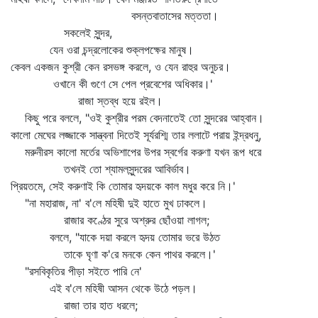
বসন্তবাতাসের মত্ততা।
সকলেই সুন্দর,
যেন ওরা চন্দ্রলোকের শুক্লপক্ষের মানুষ।
কেবল একজন কুশ্রী কেন রসভঙ্গ করলে, ও যেন রাহুর অনুচর।
ওখানে কী গুণে সে পেল প্রবেশের অধিকার।'
রাজা স্তব্ধ হয়ে রইল।
কিছু পরে বললে, "ওই কুশ্রীর পরম বেদনাতেই তো সুন্দরের আহ্বান।
কালো মেঘের লজ্জাকে সান্ত্বনা দিতেই সূর্যরশ্মি তার ললাটে পরায় ইন্দ্রধনু,
মরুনীরস কালো মর্তের অভিশাপের উপর স্বর্গের করুণা যখন রূপ ধরে
তখনই তো শ্যামলসুন্দরের আবির্ভাব।
প্রিয়তমে, সেই করুণাই কি তোমার হৃদয়কে কাল মধুর করে নি।'
"না মহারাজ, না' ব'লে মহিষী দুই হাতে মুখ ঢাকলে।
রাজার কণ্ঠের সুরে অশ্রুর ছোঁওয়া লাগল;
বললে, "যাকে দয়া করলে হৃদয় তোমার ভরে উঠত
তাকে ঘৃণা ক'রে মনকে কেন পাথর করলে।'
"রসবিকৃতির পীড়া সইতে পারি নে'
এই ব'লে মহিষী আসন থেকে উঠে পড়ল।
রাজা তার হাত ধরলে;