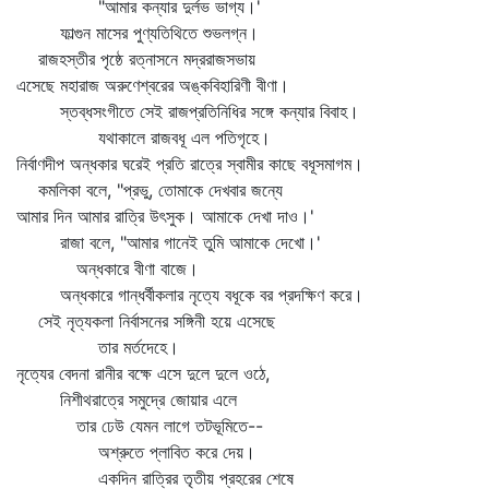
"আমার কন্যার দুর্লভ ভাগ্য।'
ফাল্গুন মাসের পুণ্যতিথিতে শুভলগ্ন।
রাজহস্তীর পৃষ্ঠে রত্নাসনে মদ্ররাজসভায়
এসেছে মহারাজ অরুণেশ্বরের অঙ্কবিহারিণী বীণা।
স্তব্ধসংগীতে সেই রাজপ্রতিনিধির সঙ্গে কন্যার বিবাহ।
যথাকালে রাজবধূ এল পতিগৃহে।
নির্বাণদীপ অন্ধকার ঘরেই প্রতি রাত্রে স্বামীর কাছে বধূসমাগম।
কমলিকা বলে, "প্রভু, তোমাকে দেখবার জন্যে
আমার দিন আমার রাত্রি উৎসুক। আমাকে দেখা দাও।'
রাজা বলে, "আমার গানেই তুমি আমাকে দেখো।'
অন্ধকারে বীণা বাজে।
অন্ধকারে গান্ধর্বীকলার নৃত্যে বধূকে বর প্রদক্ষিণ করে।
সেই নৃত্যকলা নির্বাসনের সঙ্গিনী হয়ে এসেছে
তার মর্তদেহে।
নৃত্যের বেদনা রানীর বক্ষে এসে দুলে দুলে ওঠে,
নিশীথরাত্রে সমুদ্রে জোয়ার এলে
তার ঢেউ যেমন লাগে তটভূমিতে--
অশ্রুতে প্লাবিত করে দেয়।
একদিন রাত্রির তৃতীয় প্রহরের শেষে