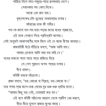
পাঠিয়ে দিলে সাত-সমুদ্র-পারে রূপকথার দেশে।
সেখানকার পথ কোন্‌ দিকে।
আরো এক রাত যায়।
কৃষ্ণপক্ষের চাঁদ ডুবেছে অমাবস্যার তলায়।
আঁধারের ডাক কী গভীর।
পথ-না-জানা যত-সব গুহা-গহ্বর মনের মধ্যে প্রচ্ছন্ন,
এই ডাক সেখানে গিয়ে প্রতিধ্বনি জাগায়।
সেই অস্ফুট আকাশবাণীর সঙ্গে মিলে ওই যে বাজে বীণায় কানাড়া।
রাজমহিষী উঠে দাঁড়িয়ে বললে, "আজ আমি যাব।
আমার চোখকে আমি আর ভয় করি নে।'
পথের শুকনো পাতা পায়ে পায়ে বাজিয়ে দিয়ে
সে গেল পুরাতন অশথ গাছের তলায়।
বীণা থামল।
মহিষী থমকে দাঁড়ালো।
রাজা বললে, "ভয় কোরো না প্রিয়ে, ভয় কোরো না।'
তার গলার স্বর জলে-ভরা মেঘের দূর গুরু-গুরু ধ্বনির মতো।
"আমার কিছু ভয় নেই, তোমারই জয় হল।'
এই বলে মহিষী আঁচলের আড়াল থেকে প্রদীপ বের করলে,
ধীরে ধীরে তুললে রাজার মুখের কাছে।