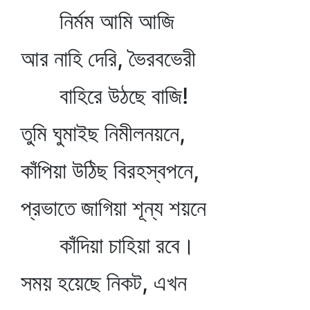
নির্মম আমি আজি
আর নাহি দেরি, ভৈরবভেরী
বাহিরে উঠছে বাজি!
তুমি ঘুমাইছ নিমীলনয়নে,
কাঁপিয়া উঠিছ বিরহস্বপনে,
প্রভাতে জাগিয়া শূন্য শয়নে
কাঁদিয়া চাহিয়া রবে।
সময় হয়েছে নিকট, এখন