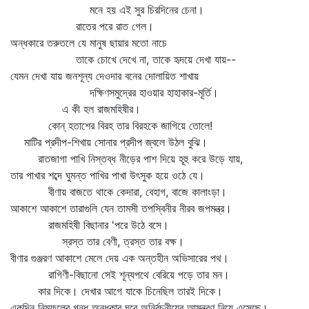
মনে হয় এই সুর চিরদিনের চেনা।
রাতের পরে রাত গেল।
অন্ধকারে তরুতলে যে মানুষ ছায়ার মতো নাচে
তাকে চোখে দেখে না, তাকে হৃদয়ে দেখা যায়--
যেমন দেখা যায় জনশূন্য দেওদার বনের দোলায়িত শাখায়
দক্ষিণসমুদ্রের হাওয়ার হাহাকার-মূর্তি।
এ কী হল রাজমহিষীর।
কোন্‌ হতাশের বিরহ তার বিরহকে জাগিয়ে তোলে!
মাটির প্রদীপ-শিখায় সোনার প্রদীপ জ্বলে উঠল বুঝি।
রাতজাগা পাখি নিস্তব্ধ নীড়ের পাশ দিয়ে হূহু করে উড়ে যায়,
তার পাখার শব্দে ঘুমন্ত পাখির পাখা উৎসুক হয়ে ওঠে যে।
বীণায় বাজতে থাকে কেদারা, বেহাগ, বাজে কালাংড়া।
আকাশে আকাশে তারাগুলি যেন তামসী তপস্বিনীর নীরব জপমন্ত্র।
রাজমহিষী বিছানার 'পরে উঠে বসে।
স্রস্ত তার বেণী, ত্রস্ত তার বক্ষ।
বীণার গুঞ্জরণ আকাশে মেলে দেয় এক অন্তহীন অভিসারের পথ।
রাগিণী-বিছানো সেই শূন্যপথে বেরিয়ে পড়ে তার মন।
কার দিকে। দেখার আগে যাকে চিনেছিল তারই দিকে।
একদিন নিমফুলের গন্ধ অন্ধকার ঘরে অনির্বচনীয়ের আমন্ত্রণ নিয়ে এসেছে।