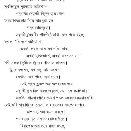
স্খলিতছন্দ সুরসভার অভিশাপে
গন্ধর্বের দেহশ্রী বিকৃত হয়ে গেল,
অরুণেশ্বর নাম নিয়ে তার জন্ম হল
গান্ধাররাজগৃহে।
মধুশ্রী ইন্দ্রাণীর পাদপীঠে মাথা রেখে পড়ে রইল;
বললে, "বিচ্ছেদ ঘটিয়ো না,
একই লোকে আমাদের গতি হোক,
একই দুঃখভোগে, একই অবমাননায়।'
শচী সকরুণ দৃষ্টিতে ইন্দ্রের পানে তাকালেন।
ইন্দ্র বললেন,"তথাস্তু, যাও মর্তে--
সেখানে দুঃখ পাবে, দুঃখ দেবে।
সেই দুঃখে ছন্দঃপাতন-অপরাধের ক্ষয়।'
মধুশ্রী জন্ম নিল মদ্ররাজকুলে, নাম নিল কমলিকা।
একদিন গান্ধারপতির চোখে পড়ল মদ্ররাজকন্যার ছবি।
সেই ছবি তার দিনের চিন্তা, তার রাত্রের স্বপ্নের 'পরে
আপন ভূমিকা রচনা করলে।
গান্ধারের দূত এল মদ্ররাজধানীতে।
বিবাহপ্রস্তাব শুনে রাজা বললে,