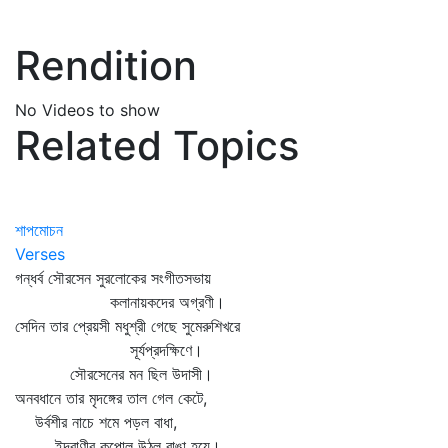
Rendition
No Videos to show
Related Topics
শাপমোচন
Verses
গন্ধর্ব সৌরসেন সুরলোকের সংগীতসভায়
কলানায়কদের অগ্রণী।
সেদিন তার প্রেয়সী মধুশ্রী গেছে সুমেরুশিখরে
সূর্যপ্রদক্ষিণে।
সৌরসেনের মন ছিল উদাসী।
অনবধানে তার মৃদঙ্গের তাল গেল কেটে,
উর্বশীর নাচে শমে পড়ল বাধা,
ইন্দ্রাণীর কপোল উঠল রাঙা হয়ে।