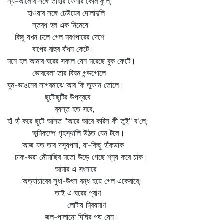
সূর্য-আলোর সঙ্গে তাহার ফেনার কোলাকুলি,
হাওয়ার সঙ্গে ঢেউয়ের দোলাদুলি
স্তব্ধ হল এক নিমেষে
বিজু যখন চলে গেল মরণপারের দেশে
বাপের বাহুর বাঁধন কেটে।
মনে হল আমার ঘরের সকাল যেন মরেছে বুক ফেটে।
ভোরবেলা তার বিষম গন্ডগোলে
ঘুম-ভাঙনের সাগরমাঝে আর কি তুফান তোলে।
ছুটোছুটির উপদ্রবে
ব্যস্ত হত সবে,
হাঁ হাঁ করে ছুটে আসত "আরে আরে করিস কী তুই" ব'লে;
ভূমিকম্পে গৃহস্থালি উঠত যেন টলে।
আজ যত তার দস্যুপনা, যা-কিছু হাঁকডাক
চাক-ভরা মৌমাছির মতো উড়ে গেছে শূন্য করে চাক।
আমার এ সংসারে
অত্যাচারের সুধা-উৎস বন্ধ হয়ে গেল একেবারে;
তাই এ ঘরের প্রাণ
লোটায় ম্রিয়মাণ
জল-পালানো দিঘির পদ্ম যেন।