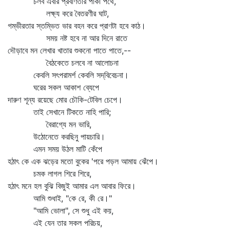
চলব এবার প্রবীণতার পাকা পথে,
লক্ষ্য করে বৈতরণীর ঘাট,
গম্ভীরতার স্তম্ভিত ভার বহন করে প্রাণটা হবে কাঠ।
সময় নষ্ট হবে না আর দিনে রাতে
দৌড়াবে মন লেখার খাতার শুকনো পাতে পাতে,--
বৈঠকেতে চলবে না আলোচনা
কেবলি সৎপরামর্শ কেবলি সদ্‌বিবেচনা।
ঘরের সকল আকাশ ব্যেপে
দারুণ শূন্য রয়েছে মোর চৌকি-টেবিল চেপে।
তাই সেখানে টিকতে নাহি পারি;
বৈরাগ্যে মন ভারি,
উঠোনেতে করছিনু পায়চারি।
এমন সময় উঠল মাটি কেঁপে
হঠাৎ কে এক ঝড়ের মতো বুকের 'পরে পড়ল আমায় ঝেঁপে।
চমক লাগল শিরে শিরে,
হঠাৎ মনে হল বুঝি বিজুই আমার এল আবার ফিরে।
আমি শুধাই, "কে রে, কী রে।"
"আমি ভোলা", সে শুধু এই কয়,
এই যেন তার সকল পরিচয়,