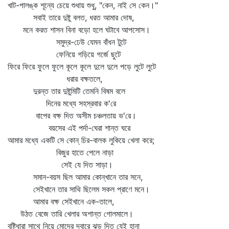
খাট-পালঙ্ক শূন্যে চেয়ে শুধায় শুধু, "কেন, নাই সে কেন।"
সবাই তারে দুষ্টু বলত, ধরত আমার দোষ,
মনে করত শাসন বিনা বড়ো হলে ঘটাবে আপসোস।
সমুদ্র-ঢেউ যেমন বাঁধন টুটে
ফেনিয়ে গড়িয়ে গর্জে ছুটে
ফিরে ফিরে ফুলে ফুলে কূলে কূলে দুলে দুলে পড়ে লুটে লুটে
ধরার বক্ষতলে,
দুরন্ত তার দুষ্টুমিটি তেমনি বিষম বলে
দিনের মধ্যে সহস্রবার ক'রে
বাপের বক্ষ দিত অসীম চঞ্চলতায় ভ'রে।
বয়সের এই পর্দা-ঘেরা শান্ত ঘরে
আমার মধ্যে একটি সে কোন্‌ চির-বালক লুকিয়ে খেলা করে;
বিজুর হাতে পেলে নাড়া
সেই যে দিত সাড়া।
সমান-বয়স ছিল আমার কোন্‌খানে তার সনে,
সেইখানে তার সাথি ছিলেম সকল প্রাণে মনে।
আমার বক্ষ সেইখানে এক-তালে,
উঠত বেজে তারি খেলার অশান্ত গোলমালে।
বৃষ্টিধারা সাথে নিয়ে মোদের দ্বারে ঝড় দিত যেই হানা