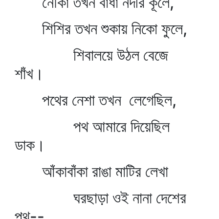
নৌকা তখন বাঁধা নদীর কূলে,
শিশির তখন শুকায় নিকো ফুলে,
শিবালয়ে উঠল বেজে
শাঁখ।
পথের নেশা তখন লেগেছিল,
পথ আমারে দিয়েছিল
ডাক।
আঁকাবাঁকা রাঙা মাটির লেখা
ঘরছাড়া ওই নানা দেশের
পথ--