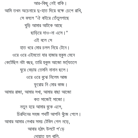
আর-কিছু নেই বাকি।
আমি তখন অচেনারে দু-হাত দিয়ে বক্ষে চেপে রাখি,
সে বললে "ঐ বাইরে তেঁতুলগাছে
ঘুড়ি আমার আটকে আছে
ছাড়িয়ে দাও-না এসে।"
এই বলে সে
হাত ধরে মোর চলল নিয়ে টেনে।
ওরে ওরে এইমতো যার হাজার হুকুম মেনে
কেটেছিল নটা বছর, তারি হুকুম আজো মর্ত্যতলে
ঘুরে বেড়ায় তেমনি নানান ছলে।
ওরে ওরে বুঝে নিলেম আজ
ফুরোয় নি মোর কাজ।
আমার রাজা, আমার সখা, আমার বাছা আজো
কত সাজেই সাজো।
নতুন হয়ে আমার বুকে এলে,
চিরদিনের সহজ পথটি আপনি খুঁজে পেলে।
আবার আমার লেখার সময় টেবিল গেল নড়ে,
আবার হঠাৎ উলটে প'ড়ে
দোয়াত হল খালি,