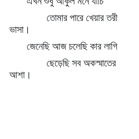
এখন শুধু আকুল মনে যাচি
তোমার পারে খেয়ার তরী
ভাসা।
জেনেছি আজ চলেছি কার লাগি
ছেড়েছি সব অকস্মাতের
আশা।