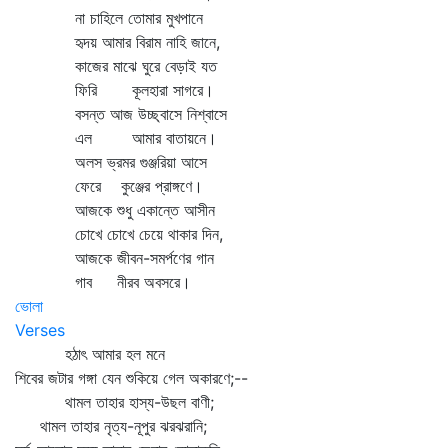
না চাহিলে তোমার মুখপানে
হৃদয় আমার বিরাম নাহি জানে,
কাজের মাঝে ঘুরে বেড়াই যত
ফিরি কূলহারা সাগরে।
বসন্ত আজ উচ্ছ্বাসে নিশ্বাসে
এল আমার বাতায়নে।
অলস ভ্রমর গুঞ্জরিয়া আসে
ফেরে কুঞ্জের প্রাঙ্গণে।
আজকে শুধু একান্তে আসীন
চোখে চোখে চেয়ে থাকার দিন,
আজকে জীবন-সমর্পণের গান
গাব নীরব অবসরে।
ভোলা
Verses
হঠাৎ আমার হল মনে
শিবের জটার গঙ্গা যেন শুকিয়ে গেল অকারণে;--
থামল তাহার হাস্য-উছল বাণী;
থামল তাহার নৃত্য-নূপুর ঝরঝরানি;