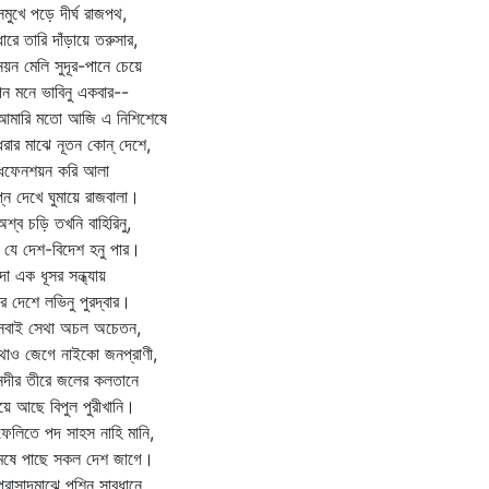
খে পড়ে দীর্ঘ রাজপথ,
ধারে তারি দাঁড়ায়ে তরুসার,
 মেলি সুদূর-পানে চেয়ে
 মনে ভাবিনু একবার--
ারি মতো আজি এ নিশিশেষে
র মাঝে নূতন কোন্‌ দেশে,
্ধফেনশয়ন করি আলা
প্ন দেখে ঘুমায়ে রাজবালা।
ব চড়ি তখনি বাহিরিনু,
যে দেশ-বিদেশ হনু পার।
া এক ধূসর সন্ধ্যায়
ের দেশে লভিনু পুরদ্বার।
াই সেথা অচল অচেতন,
াও জেগে নাইকো জনপ্রাণী,
ীর তীরে জলের কলতানে
ায়ে আছে বিপুল পুরীখানি।
লিতে পদ সাহস নাহি মানি,
মেষে পাছে সকল দেশ জাগে।
াসাদমাঝে পশিনু সাবধানে,