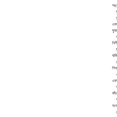
শঙ
ঘুম
কুম
একট
ঘুম
কম
নি
মুখ
বাজ
মে
শিথ
একট
একট
আঁ
কাঁ
পত্
অনা
দেখ