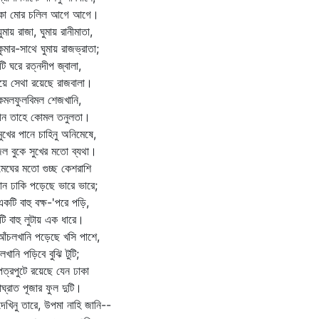
্কা মোর চলিল আগে আগে।
ায় রাজা, ঘুমায় রানীমাতা,
ার-সাথে ঘুমায় রাজভ্রাতা;
ি ঘরে রত্নদীপ জ্বালা,
ায়ে সেথা রয়েছে রাজবালা।
লফুলবিমল শেজখানি,
লীন তাহে কোমল তনুলতা।
ের পানে চাহিনু অনিমেষে,
িল বুকে সুখের মতো ব্যথা।
ঘের মতো গুচ্ছ কেশরাশি
ান ঢাকি পড়েছে ভারে ভারে;
ি বাহু বক্ষ-'পরে পড়ি,
ি বাহু লুটায় এক ধারে।
চলখানি পড়েছে খসি পাশে,
চলখানি পড়িবে বুঝি টুটি;
রপুটে রয়েছে যেন ঢাকা
ঘ্রাত পূজার ফুল দুটি।
িনু তারে, উপমা নাহি জানি--