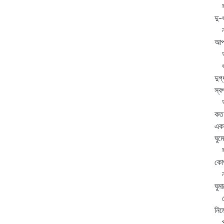
সমু
দু-
নয়ন
আপন
আম
ধরা
দুগ
স্ব
অশ্
কত 
একদ
ঘুম
সব
কোথ
নদ
ঘুম
ফে
নি
প্র