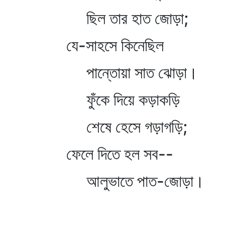
ছিল তার হাত জোড়া;
যে-সাহসে কিনেছিল
পান্তোয়া সাত ঝোড়া।
ফুঁকে দিয়ে কড়াকড়ি
শেষে হেসে গড়াগড়ি;
ফেলে দিতে হল সব--
আলুভাতে পাত-জোড়া।