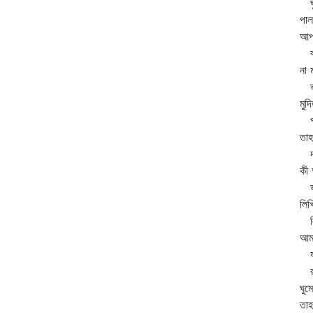
ঘুম
পাল
আপন
ব্য
না 
ভূ
মুদ
পাত
তাহ
দ্ব
কী
ভূর
লিখ
লিখ
আমা
যত
রতন
ঘুম
তাহ