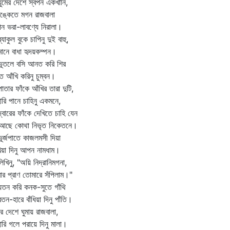
ের দেশে স্বপন একখানি,
ঙ্কেতে মগন রাজবালা
 ভরা-লাবণ্যে নিরালা।
াকুল বুকে চাপিনু দুই বাহু,
মানে বাধা হৃদয়কম্পন।
তলে বসি আনত করি শির
িত আঁখি করিনু চুম্বন।
ার ফাঁকে আঁখির তারা দুটি,
ারি পানে চাহিনু একমনে,
ারের ফাঁকে দেখিতে চাহি যেন
 আছে কোথা নিভৃত নিকেতনে।
্জপাতে কাজলমসী দিয়া
িয়া দিনু আপন নামধাম।
িনু, "অয়ি নিদ্রানিমগনা,
র প্রাণ তোমারে সঁপিলাম।"
ন করি কনক-সুতে গাঁথি
-হারে বাঁধিয়া দিনু পাঁতি।
ের দেশে ঘুমায় রাজবালা,
ারি গলে পরায়ে দিনু মালা।