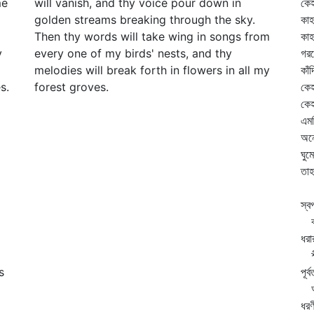
me
will vanish, and thy voice pour down in
কেহ
golden streams breaking through the sky.
কাহ
Then thy words will take wing in songs from
কা
y
every one of my birds' nests, and thy
গরব
melodies will break forth in flowers in all my
কাঁ
s.
forest groves.
কেহ
কেহ
এমন
অনে
ঘুম
তাহ
এক
স্ব
বাহ
ধরা
শীর
s
পূর
আক
ধরণ