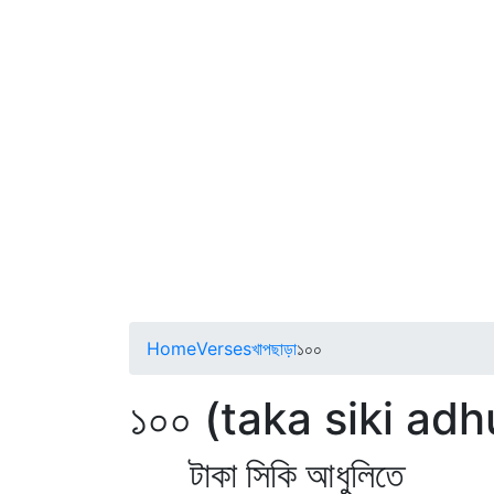
Home
Verses
খাপছাড়া
১০০
১০০ (taka siki adh
টাকা সিকি আধুলিতে