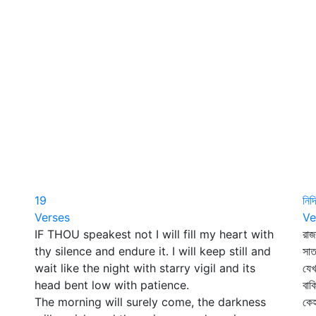
19
নিদ্
Verses
Ve
IF THOU speakest not I will fill my heart with
রাজ
thy silence and endure it. I will keep still and
সাত
wait like the night with starry vigil and its
যেখ
head bent low with patience.
বাক
The morning will surely come, the darkness
কেহ