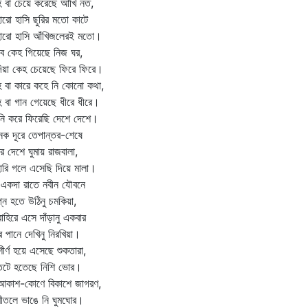
 বা চেয়ে করেছে আঁখি নত,
ারো হাসি ছুরির মতো কাটে
হারো হাসি আঁখিজলেরই মতো।
ে কেহ গিয়েছে নিজ ঘর,
দিয়া কেহ চেয়েছে ফিরে ফিরে।
 বা কারে কহে নি কোনো কথা,
 বা গান গেয়েছে ধীরে ধীরে।
ি করে ফিরেছি দেশে দেশে।
ক দূরে তেপান্তর-শেষে
ের দেশে ঘুমায় রাজবালা,
ারি গলে এসেছি দিয়ে মালা।
দা রাতে নবীন যৌবনে
প্ন হতে উঠিনু চমকিয়া,
িরে এসে দাঁড়ানু একবার
র পানে দেখিনু নিরখিয়া।
্ণ হয়ে এসেছে শুকতারা,
্বতটে হতেছে নিশি ভোর।
াশ-কোণে বিকাশে জাগরণ,
ীতলে ভাঙে নি ঘুমঘোর।