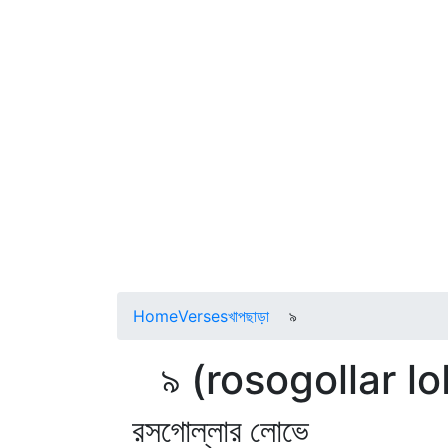
Home
Verses
খাপছাড়া
৯
৯ (rosogollar lo
রসগোল্লার লোভে