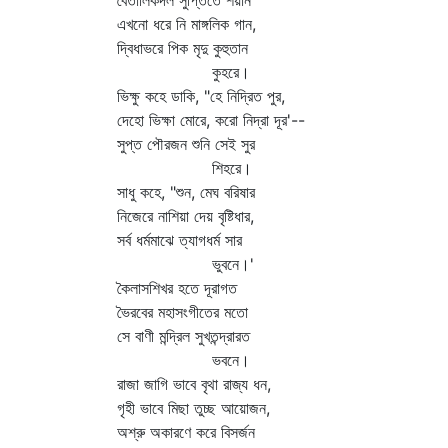
বৈতালিকদল সুপ্তিতে শয়ান
এখনো ধরে নি মাঙ্গলিক গান,
দ্বিধাভরে পিক মৃদু কুহুতান
কুহরে।
ভিক্ষু কহে ডাকি, "হে নিদ্রিত পুর,
দেহো ভিক্ষা মোরে, করো নিদ্রা দূর'--
সুপ্ত পৌরজন শুনি সেই সুর
শিহরে।
সাধু কহে, "শুন, মেঘ বরিষার
নিজেরে নাশিয়া দেয় বৃষ্টিধার,
সর্ব ধর্মমাঝে ত্যাগধর্ম সার
ভুবনে।'
কৈলাসশিখর হতে দূরাগত
ভৈরবের মহাসংগীতের মতো
সে বাণী মন্দ্রিল সুখতন্দ্রারত
ভবনে।
রাজা জাগি ভাবে বৃথা রাজ্য ধন,
গৃহী ভাবে মিছা তুচ্ছ আয়োজন,
অশ্রু অকারণে করে বিসর্জন