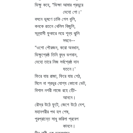
ভিক্ষু কহে, "ভিক্ষা আমার প্রভুরে
দেহো গো।'
বসনে ভূষণে ঢাকি গেল ধূলি,
কনকে রতনে খেলিল বিজুলি,
সন্ন্যাসী ফুকারে লয়ে শূন্য ঝুলি
সঘনে--
"ওগো পৌরজন, করো অবধান,
ভিক্ষুশ্রেষ্ঠ তিনি বুদ্ধ ভগবান,
দেহো তারে নিজ সর্বশ্রেষ্ঠ দান
যতনে।'
ফিরে যায় রাজা, ফিরে যায় শেঠ,
মিলে না প্রভুর যোগ্য কোনো ভেট,
বিশাল নগরী লাজে রহে হেঁট-
আননে।
রৌদ্র উঠে ফুটে, জেগে উঠে দেশ,
মহানগরীর পথ হল শেষ,
পুরপ্রান্তে সাধু করিলা প্রবেশ
কাননে।