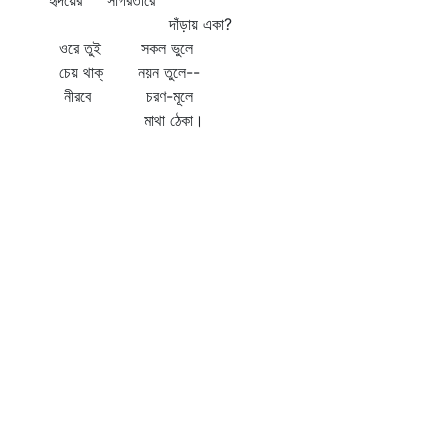
হৃদয়ের সাগরতীরে
দাঁড়ায় একা?
ওরে তুই সকল ভুলে
চেয় থাক্‌ নয়ন তুলে--
নীরবে চরণ-মূলে
মাথা ঠেকা।