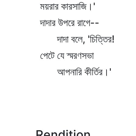
ময়রার কারসাজি।'
দাদার উপরে রাগে--
দাদা বলে, 'চিত্তির!
পেটে যে স্মরণসভা
আপনারি কীর্তির।'
Rendition