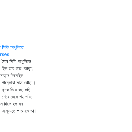
া সিকি আধুলিতে
rses
কা সিকি আধুলিতে
ল তার হাত জোড়া;
সাহসে কিনেছিল
ন্তোয়া সাত ঝোড়া।
ঁকে দিয়ে কড়াকড়ি
ষে হেসে গড়াগড়ি;
লে দিতে হল সব--
ুভাতে পাত-জোড়া।