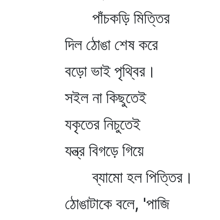
পাঁচকড়ি মিত্তির
দিল ঠোঙা শেষ করে
বড়ো ভাই পৃথ্বির।
সইল না কিছুতেই
যকৃতের নিচুতেই
যন্ত্র বিগড়ে গিয়ে
ব্যামো হল পিত্তির।
ঠোঙাটাকে বলে, 'পাজি