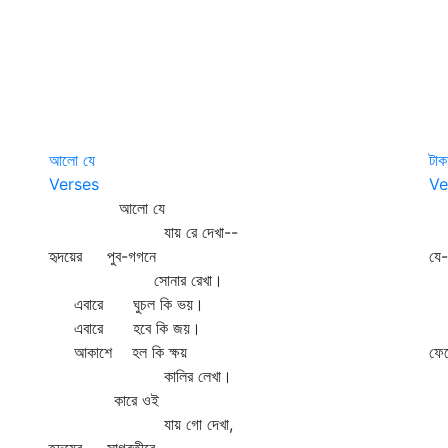
আলো যে
টাক
Verses
Ve
আলো যে
টা
যায় রে দেখা--
ছি
হৃদয়ের পুব-গগনে
যে-
সোনার রেখা।
পা
এবারে ঘুচল কি ভয়।
ফু
এবারে হবে কি জয়।
শে
আকাশে হল কি ক্ষয়
ফে
কালির লেখা।
আল
কারে ওই
যায় গো দেখা,