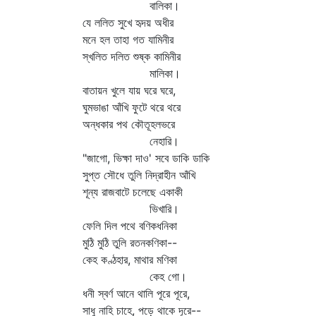
বালিকা।
যে ললিত সুখে হৃদয় অধীর
মনে হল তাহা গত যামিনীর
স্খলিত দলিত শুষ্ক কামিনীর
মালিকা।
বাতায়ন খুলে যায় ঘরে ঘরে,
ঘুমভাঙা আঁখি ফুটে থরে থরে
অন্ধকার পথ কৌতূহলভরে
নেহারি।
"জাগো, ভিক্ষা দাও' সবে ডাকি ডাকি
সুপ্ত সৌধে তুলি নিদ্রাহীন আঁখি
শূন্য রাজবাটে চলেছে একাকী
ভিখারি।
ফেলি দিল পথে বণিকধনিকা
মুঠি মুঠি তুলি রতনকণিকা--
কেহ কণ্ঠহার, মাথার মণিকা
কেহ গো।
ধনী স্বর্ণ আনে থালি পূরে পূরে,
সাধু নাহি চাহে, পড়ে থাকে দূরে--