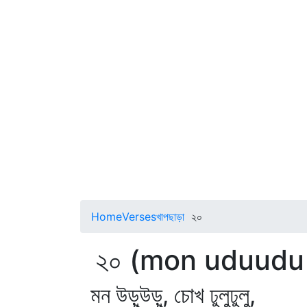
Home
Verses
খাপছাড়া
২০
২০ (mon uduudu 
মন উড়ুউড়ু, চোখ ঢুলুঢুলু,