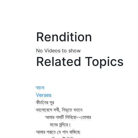
Rendition
No Videos to show
Related Topics
যাচনা
Verses
কীর্তনের সুর
ভালোবেসে সখী, নিভৃতে যতনে
আমার নামটি লিখিয়ো--তোমার
মনের মন্দিরে।
আমার পরানে যে গান বাজিছে