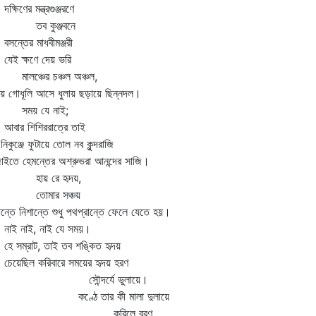
ষিণের মন্ত্রগুঞ্জরণে
ব কুঞ্জবনে
ন্তের মাধবীমঞ্জরী
ই ক্ষণে দেয় ভরি
লঞ্চের চঞ্চল অঞ্চল,
ায় গোধূলি আসে ধুলায় ছড়ায়ে ছিন্নদল।
ময় যে নাই;
ার শিশিররাত্রে তাই
ুঞ্জে ফুটায়ে তোল নব কুন্দরাজি
াইতে হেমন্তের অশ্রুভরা আনন্দের সাজি।
ায় রে হৃদয়,
োমার সঞ্চয়
ান্তে নিশান্তে শুধু পথপ্রান্তে ফেলে যেতে হয়।
ই নাই, নাই যে সময়।
 সম্রাট, তাই তব শঙ্কিত হৃদয়
য়েছিল করিবারে সময়ের হৃদয় হরণ
ৌন্দর্যে ভুলায়ে।
ণ্ঠে তার কী মালা দুলায়ে
করিলে বরণ