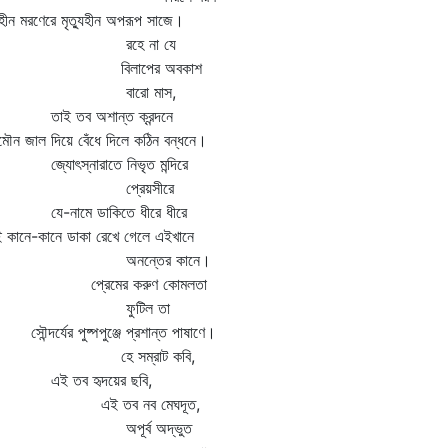
হীন মরণেরে মৃত্যুহীন অপরূপ সাজে।
রহে না যে
িলাপের অবকাশ
বারো মাস,
ই তব অশান্ত ক্রন্দনে
মৌন জাল দিয়ে বেঁধে দিলে কঠিন বন্ধনে।
যোৎস্নারাতে নিভৃত মন্দিরে
প্রেয়সীরে
-নামে ডাকিতে ধীরে ধীরে
 কানে-কানে ডাকা রেখে গেলে এইখানে
নন্তের কানে।
্রেমের করুণ কোমলতা
ফুটিল তা
্দর্যের পুষ্পপুঞ্জে প্রশান্ত পাষাণে।
ে সম্রাট কবি,
ই তব হৃদয়ের ছবি,
ই তব নব মেঘদূত,
পূর্ব অদ্ভুত