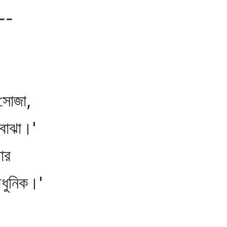
--
সোজা,
বোঝা।'
ার
নিক।'