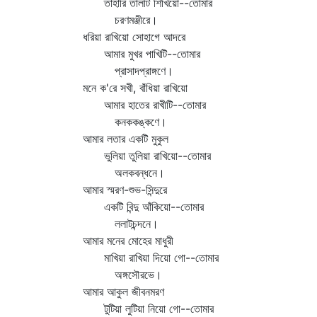
তাহারি তালটি শিখিয়ো--তোমার
চরণমঞ্জীরে।
ধরিয়া রাখিয়ো সোহাগে আদরে
আমার মুখর পাখিটি--তোমার
প্রাসাদপ্রাঙ্গণে।
মনে ক'রে সখী, বাঁধিয়া রাখিয়ো
আমার হাতের রাখীটি--তোমার
কনককঙ্কণে।
আমার লতার একটি মুকুল
ভুলিয়া তুলিয়া রাখিয়ো--তোমার
অলকবন্ধনে।
আমার স্মরণ-শুভ-সিন্দুরে
একটি বিন্দু আঁকিয়ো--তোমার
ললাটচন্দনে।
আমার মনের মোহের মাধুরী
মাখিয়া রাখিয়া দিয়ো গো--তোমার
অঙ্গসৌরভে।
আমার আকুল জীবনমরণ
টুটিয়া লুটিয়া নিয়ো গো--তোমার