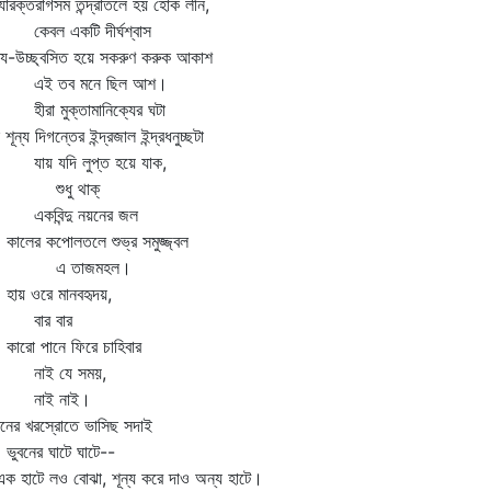
ধ্যারক্তরাগসম তন্দ্রাতলে হয় হোক লীন,
বল একটি দীর্ঘশ্বাস
্য-উচ্ছ্বসিত হয়ে সকরুণ করুক আকাশ
ই তব মনে ছিল আশ।
রা মুক্তামানিক্যের ঘটা
 শূন্য দিগন্তের ইন্দ্রজাল ইন্দ্রধনুচ্ছটা
য় যদি লুপ্ত হয়ে যাক,
ুধু থাক্‌
বিন্দু নয়নের জল
লের কপোলতলে শুভ্র সমুজ্জ্বল
 তাজমহল।
য় ওরে মানবহৃদয়,
ার বার
রো পানে ফিরে চাহিবার
াই যে সময়,
াই নাই।
নের খরস্রোতে ভাসিছ সদাই
বনের ঘাটে ঘাটে--
হাটে লও বোঝা, শূন্য করে দাও অন্য হাটে।