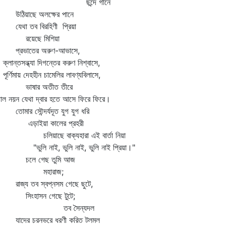
ছন্দে গানে
িয়াছে অলক্ষের পানে
থা তব বিরহিণী প্রিয়া
য়েছে মিশিয়া
রভাতের অরুণ-আভাসে,
ান্তসন্ধ্যা দিগন্তের করুণ নিশ্বাসে,
্ণিমায় দেহহীন চামেলির লাবণ্যবিলাসে,
াষার অতীত তীরে
াল নয়ন যেথা দ্বার হতে আসে ফিরে ফিরে।
মার সৌন্দর্যদূত যুগ যুগ ধরি
ড়াইয়া কালের প্রহরী
িয়াছে বাক্যহারা এই বার্তা নিয়া
ুলি নাই, ভুলি নাই, ভুলি নাই প্রিয়া।"
লে গেছ তুমি আজ
মহারাজ;
জ্য তব স্বপ্নসম গেছে ছুটে,
ংহাসন গেছে টুটে;
তব সৈন্যদল
দের চরনভরে ধরণী করিত টলমল