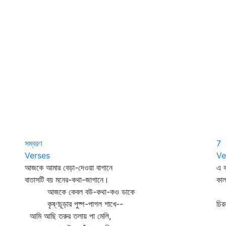
সম্বরণ
7
Verses
Ve
আজকে আমার বেড়া-দেওয়া বাগানে
এ ক
বাতাসটি বয় মনের-কথা-জাগানে।
কাল
আজকে কেবল বউ-কথা-কও ডাকে
শু
কৃষ্ণচূড়ার পুষ্প-পাগল শাখে--
চির
আমি আছি তরুর তলায় পা মেলি,
রা