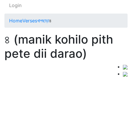
Login
Home
Verses
খাপছাড়া
৪
৪ (manik kohilo pith
pete dii darao)