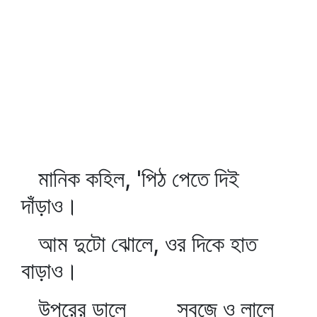
মানিক কহিল, 'পিঠ পেতে দিই
দাঁড়াও।
আম দুটো ঝোলে, ওর দিকে হাত
বাড়াও।
উপরের ডালে সবুজে ও লালে