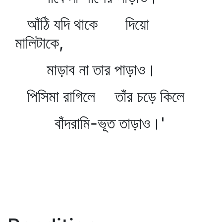
আঁঠি যদি থাকে দিয়ো
মালিটাকে,
মাড়াব না তার পাড়াও।
পিসিমা রাগিলে তাঁর চড়ে কিলে
বাঁদরামি-ভূত তাড়াও।'