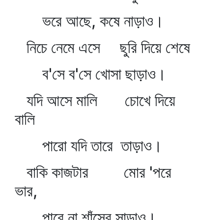
ভরে আছে, কষে নাড়াও।
নিচে নেমে এসে ছুরি দিয়ে শেষে
ব'সে ব'সে খোসা ছাড়াও।
যদি আসে মালি চোখে দিয়ে
বালি
পারো যদি তারে তাড়াও।
বাকি কাজটার মোর 'পরে
ভার,
পাবে না শাঁসের সাড়াও।