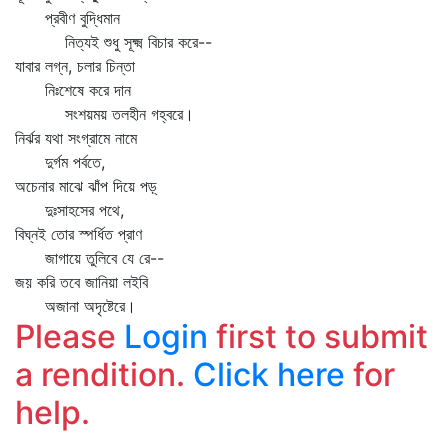
প্রবীণ বুদ্ধিমান
নিত্যই শুধু সূক্ষ্ম বিচার করে--
যাবার লগ্ন, চলার চিন্তা
নিঃশেষে করে দান
সংশয়ময় তলহীন গহ্বরে।
নির্ঝর যথা সংগ্রামে নামে
দুর্গম পর্বতে,
অচেনার মাঝে ঝাঁপ দিয়ে পড়্‌
দুঃসাহসের পথে,
বিঘ্নই তোর স্পর্ধিত প্রাণ
জাগায়ে তুলিবে যে রে--
জয় করি তবে জানিয়া লইবি
অজানা অদৃষ্টেরে।
Please
Login
first to submit
a rendition.
Click here
for
help.