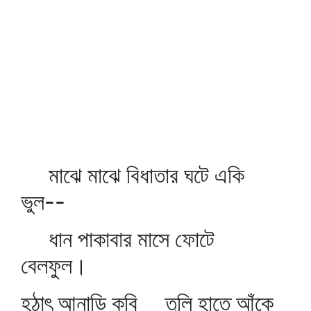
মাঝে মাঝে বিধাতার ঘটে একি
ভুল--
ধান পাকাবার মাসে ফোটে
বেলফুল।
হঠাৎ আনাড়ি কবি তুলি হাতে আঁকে