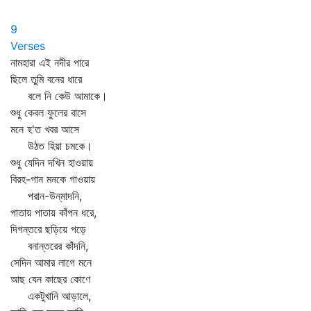
9
Verses
নামহারা এই নদীর পারে
ছিলে তুমি বনের ধারে
বলে নি কেউ আমাকে।
শুধু কেবল ফুলের বাসে
মনে হ'ত খবর আসে
উঠত হিয়া চমকে।
শুধু যেদিন দখিন হাওয়ায়
বিরহ-গান মনকে গাওয়ায়
পরান-উন্‌মাদনি,
পাতায় পাতায় কাঁপন ধরে,
দিগন্তরে ছড়িয়ে পড়ে
বনান্তরের কাঁদনি,
সেদিন আমার লাগে মনে
আছ যেন কাছের কোণে
একটুখানি আড়ালে,