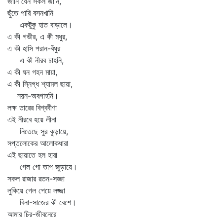
জানি যেন সকল জানি,
ছুঁতে পারি বসনখানি
একটুকু হাত বাড়ালে।
এ কী গভীর, এ কী মধুর,
এ কী হাসি পরান-বঁধুর
এ কী নীরব চাহনি,
এ কী ঘন গহন মায়া,
এ কী স্নিগ্ধ শ্যামল ছায়া,
নয়ন-অবগাহনি।
লক্ষ তারের বিশ্ববীণা
এই নীরবে হয়ে লীনা
নিতেছে সুর কুড়ায়ে,
সপ্তলোকের আলোকধারা
এই ছায়াতে হল হারা
গেল গো তাপ জুড়ায়ে।
সকল রাজার রতন-সজ্জা
লুকিয়ে গেল পেয়ে লজ্জা
বিনা-সাজের কী বেশে।
আমার চির-জীবনেরে