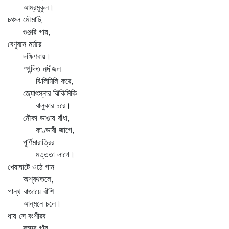
আম্রমুকুল।
চঞ্চল মৌমাছি
গুঞ্জরি গায়,
বেণুবনে মর্মরে
দক্ষিণবায়।
স্পন্দিত নদীজল
ঝিলিমিলি করে,
জ্যোৎস্নার ঝিকিমিকি
বালুকার চরে।
নৌকা ডাঙায় বাঁধা,
কাণ্ডারী জাগে,
পূর্ণিমারাত্রির
মত্ততা লাগে।
খেয়াঘাটে ওঠে গান
অশ্বথতলে,
পান্থ বাজায়ে বাঁশি
আন্‌মনে চলে।
ধায় সে বংশীরব
বহুদূর গাঁয়,