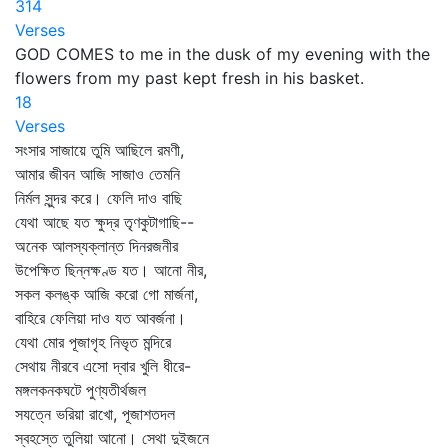
314
Verses
GOD COMES to me in the dusk of my evening with the
flowers from my past kept fresh in his basket.
18
Verses
সংসার সাজায়ে তুমি আছিলে রমণী,
আমার জীবন আজি সাজাও তেমনি
নির্মল সুন্দর করে। ফেলি দাও বাছি
যেথা আছে যত ক্ষুদ্র তৃণকুটাগাছি--
অনেক আলস্যক্লান্ত দিনরজনীর
উপেক্ষিত ছিন্নক্ষণ্ড যত। আনো নীর,
সকল কলঙ্ক আজি করো গো মার্জনা,
বাহিরে ফেলিয়া দাও যত আবর্জনা।
যেথা মোর পূজাগৃহ নিভৃত মন্দিরে
সেথায় নীরবে এসো দ্বার খুলি ধীরে-
মঙ্গলকনকঘটে পুণ্যতীর্থজল
সযত্নে ভরিয়া রাখো, পূজাশতদল
স্বহস্তে তুলিয়া আনো। সেথা দুইজনে