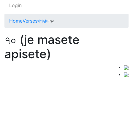
Login
Home
Verses
খাপছাড়া
৭০
৭০ (je masete
apisete)