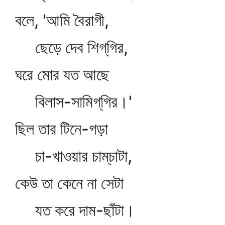
বলে, 'আমি বৈরাগী,
ছেড়ে দেব শিগ্‌গির,
ঘরে মোর যত আছে
বিলাস-সামিগ্‌গির।'
ছিল তার টিনে-গড়া
চা-খাওয়ার চাম্‌চাটা,
কেউ তা কেনে না সেটা
যত করে দাম-ছাঁটা।