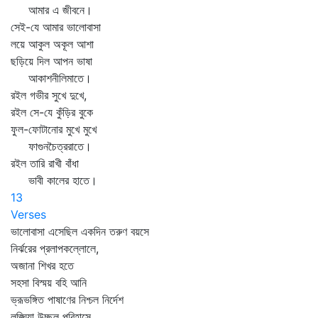
আমার এ জীবনে।
সেই-যে আমার ভালোবাসা
লয়ে আকুল অকূল আশা
ছড়িয়ে দিল আপন ভাষা
আকাশনীলিমাতে।
রইল গভীর সুখে দুখে,
রইল সে-যে কুঁড়ির বুকে
ফুল-ফোটানোর মুখে মুখে
ফাগুনচৈত্ররাতে।
রইল তারি রাখী বাঁধা
ভাবী কালের হাতে।
13
Verses
ভালোবাসা এসেছিল একদিন তরুণ বয়সে
নির্ঝরের প্রলাপকল্লোলে,
অজানা শিখর হতে
সহসা বিস্ময় বহি আনি
ভ্রূভঙ্গিত পাষাণের নিশ্চল নির্দেশ
লঙ্ঘিয়া উচ্ছল পরিহাসে,