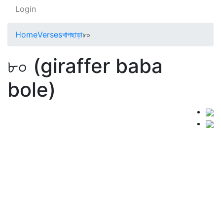
Login
Home
Verses
খাপছাড়া
৮০
৮০ (giraffer baba
bole)