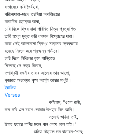
বাতাসেরে করি ধৈর্যহারা,
পরিচয়ধারা-মাঝে তরঙ্গিয়া অপরিচয়ের
অভাবিত রহস্যের ভাষা,
চারি দিকে স্থির যাহা পরিমিত নিত্য প্রত্যাশিত
তারি মধ্যে মুক্ত করি ধাবমান বিদ্রোহের ধারা।
আজ সেই ভালোবাসা স্নিগ্ধ সান্ত্বনার স্তব্ধতায়
রয়েছে নিঃশব্দ হয়ে প্রচ্ছন্ন গভীরে।
চারি দিকে নিখিলের বৃহৎ শান্তিতে
মিলেছে সে সহজ মিলনে,
তপস্বিনী রজনীর তারার আলোয় তার আলো,
পূজারত অরণ্যের পুষ্প অর্ঘ্যে তাহার মাধুরী।
ইটালিয়া
Verses
কহিলাম, "ওগো রানী,
কত কবি এল চরণে তোমার উপহার দিল আনি।
এসেছি শুনিয়া তাই,
উষার দুয়ারে পাখির মতন গান গেয়ে চলে যাই।'
শুনিয়া দাঁড়ালে তব বাতায়ন-'পরে;