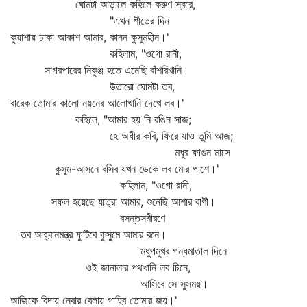
ঘোমটা আড়ালে কহিলে করুণ স্বরে,
"এখন শীতের দিন
কুয়াশায় ঢাকা আকাশ আমার, কানন কুসুমহীন।'
কহিলাম, "ওগো রানী,
সাগরপারের নিকুঞ্জ হতে এনেছি বাঁশরিখানি।
উতারো ঘোমটা তব,
বারেক তোমার কালো নয়নের আলোখানি দেখে লব।'
কহিলে, "আমার হয় নি রঙিন সাজ;
হে অধীর কবি, ফিরে যাও তুমি আজ;
মধুর ফাগুন মাসে
কুসুম-আসনে বসিব যখন ডেকে লব মোর পাশে।'
কহিলাম, "ওগো রানী,
সফল হয়েছে যাত্রা আমার, শুনেছি আশার বাণী।
বসন্তসমীরণে
তব আহ্বানমন্ত্র ফুটিবে কুসুমে আমার বনে।
মধুপমুখর গন্ধমাতাল দিনে
ওই জানালার পথখানি লব চিনে,
আসিবে সে সুসময়।
আজিকে বিদায় নেবার বেলায় গাহিব তোমার জয়।'