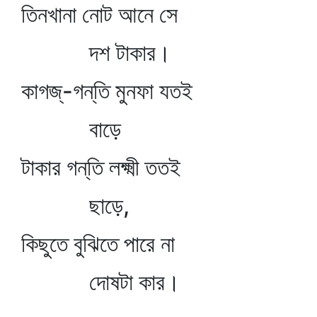
তিনখানা নোট আনে সে
দশ টাকার।
কাগজ্‌-গন্‌তি মুনফা যতই
বাড়ে
টাকার গন্‌তি লক্ষ্মী ততই
ছাড়ে,
কিছুতে বুঝিতে পারে না
দোষটা কার।