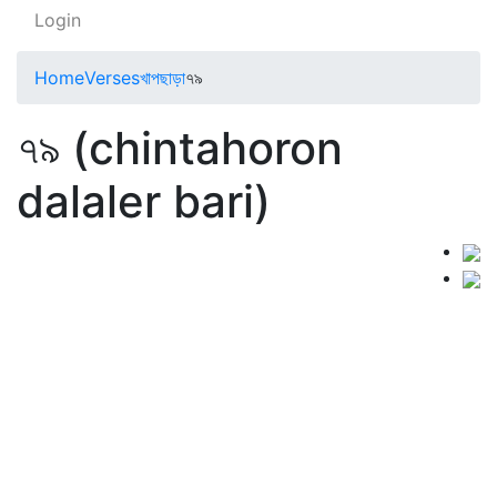
Login
Home
Verses
খাপছাড়া
৭৯
৭৯ (chintahoron
dalaler bari)