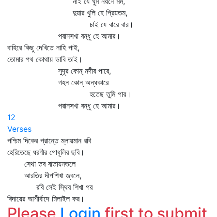
নাই যে ঘুম নয়নে মম,
দুয়ার খুলি হে প্রিয়তম,
চাই যে বারে বার।
পরানসখা বন্ধু হে আমার।
বাহিরে কিছু দেখিতে নাহি পাই,
তোমার পথ কোথায় ভাবি তাই।
সুদূর কোন্‌ নদীর পারে,
গহন কোন্‌ অন্ধকারে
হতেছ তুমি পার।
পরানসখা বন্ধু হে আমার।
12
Verses
পশ্চিম দিকের প্রান্তে ম্লায়মান রবি
হেরিতেছে ধরণীর গোধূলির ছবি।
সেথা তব বাতায়নতলে
আরতির দীপশিখা জ্বলে,
রবি সেই স্থির শিখা পর
বিদায়ের আশীর্বাদে মিলাইল কর।
Please
Login
first to submit