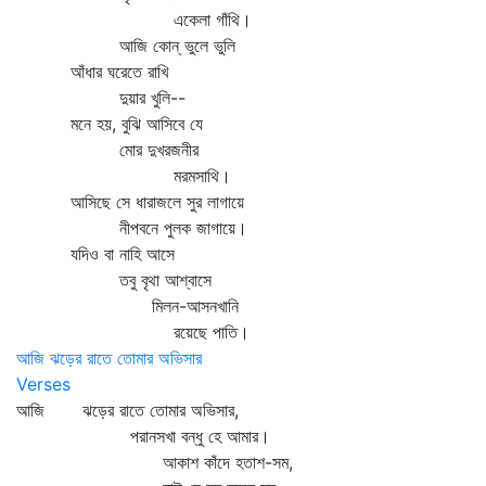
একেলা গাঁথি।
আজি কোন্‌ ভুলে ভুলি
আঁধার ঘরেতে রাখি
দুয়ার খুলি--
মনে হয়, বুঝি আসিবে যে
মোর দুখরজনীর
মরমসাথি।
আসিছে সে ধারাজলে সুর লাগায়ে
নীপবনে পুলক জাগায়ে।
যদিও বা নাহি আসে
তবু বৃথা আশ্বাসে
মিলন-আসনখানি
রয়েছে পাতি।
আজি ঝড়ের রাতে তোমার অভিসার
Verses
আজি ঝড়ের রাতে তোমার অভিসার,
পরানসখা বন্ধু হে আমার।
আকাশ কাঁদে হতাশ-সম,