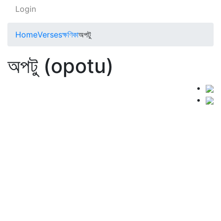
Login
Home
Verses
ক্ষণিকা
অপটু
অপটু (opotu)