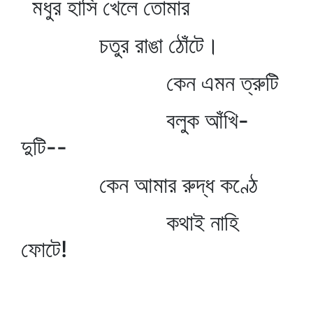
মধুর হাসি খেলে তোমার
চতুর রাঙা ঠোঁটে।
কেন এমন ত্রুটি
বলুক আঁখি-
দুটি--
কেন আমার রুদ্ধ কণ্ঠে
কথাই নাহি
ফোটে!