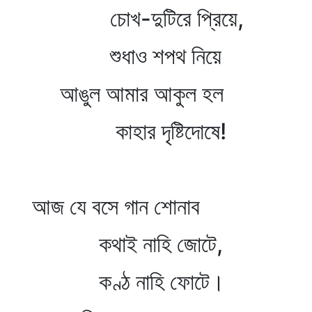
চোখ-দুটিরে প্রিয়ে,
শুধাও শপথ নিয়ে
আঙুল আমার আকুল হল
কাহার দৃষ্টিদোষে!
আজ যে বসে গান শোনাব
কথাই নাহি জোটে,
কণ্ঠ নাহি ফোটে।