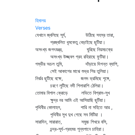
হিমালয়
Verses
যেখানে জ্বলিছে সূর্য, উঠিছে সহস্র তারা,
প্রজ্বলিত ধূমকেতু বেড়াইছে ছুটিয়া।
অসংখ্য জগৎযন্ত্র, ঘুরিছে নিয়মচক্রে
অসংখ্য উজ্জ্বল গ্রহ রহিয়াছে ফুটিয়া।
গম্ভীর অচল তুমি, দাঁড়ায়ে দিগন্ত ব্যাপি,
সেই আকাশের মাঝে শুভ্র শির তুলিয়া।
নির্ঝর ছুটিছে বক্ষে, জলদ ভ্রমিছে শৃঙ্গে,
চরণে লুটিছে নদী শিলারাশি ঠেলিয়া।
তোমার বিশাল ক্রোড়ে লভিতে বিশ্রাম-সুখ
ক্ষুদ্র নর আমি এই আসিয়াছি ছুটিয়া।
পৃথিবীর কোলাহল, পারি না সহিতে আর ,
পৃথিবীর সুখ দুখ গেছে সব মিটিয়া ।
সারাদিন, সারারাত, সমুচ্চ শিখরে বসি,
চন্দ্র-সূর্য-গ্রহময় শূন্যপানে চাহিয়া।