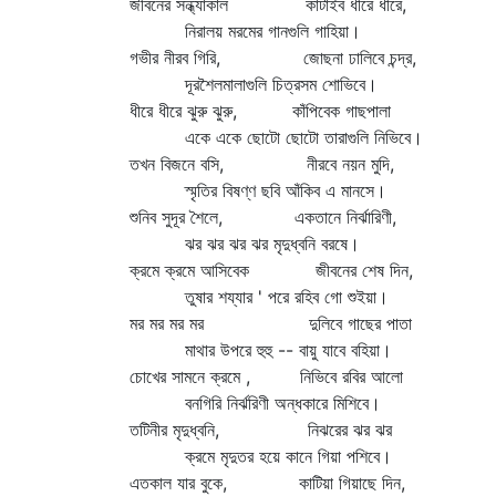
জীবনের সন্ধ্যাকাল কাটাইব ধীরে ধীরে,
নিরালয় মরমের গানগুলি গাহিয়া।
গভীর নীরব গিরি, জোছনা ঢালিবে চন্দ্র,
দূরশৈলমালাগুলি চিত্রসম শোভিবে।
ধীরে ধীরে ঝুরু ঝুরু, কাঁপিবেক গাছপালা
একে একে ছোটো ছোটো তারাগুলি নিভিবে।
তখন বিজনে বসি, নীরবে নয়ন মুদি,
স্মৃতির বিষণ্ণ ছবি আঁকিব এ মানসে।
শুনিব সুদূর শৈলে, একতানে নির্ঝারিণী,
ঝর ঝর ঝর ঝর মৃদুধ্বনি বরষে।
ক্রমে ক্রমে আসিবেক জীবনের শেষ দিন,
তুষার শয্যার ' পরে রহিব গো শুইয়া।
মর মর মর মর দুলিবে গাছের পাতা
মাথার উপরে হুহু -- বায়ু যাবে বহিয়া।
চোখের সামনে ক্রমে , নিভিবে রবির আলো
বনগিরি নির্ঝরিণী অন্ধকারে মিশিবে।
তটিনীর মৃদুধ্বনি, নিঝরের ঝর ঝর
ক্রমে মৃদুতর হয়ে কানে গিয়া পশিবে।
এতকাল যার বুকে, কাটিয়া গিয়াছে দিন,