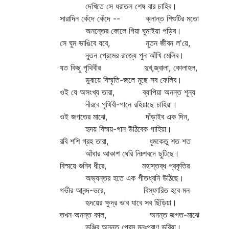
দেখিতে সে ধরাতল শেষ বার চাহিব।
সারাদিন কেঁদে কেঁদে -- ক্লান্ত শিশুটির মতো
অনন্তের কোলে গিয়া ঘুমাইয়া পড়িব।
সে ঘুম ভাঙিবে যবে, নূতন জীবন ল'য়ে,
নূতন প্রেমের রাজ্যে পুন আঁখি মেলিব।
যত কিছু পৃথিবীর দুখ,জ্বালা, কোলাহল,
ডুবায়ে বিস্মৃতি-জলে মুছে সব ফেলিব।
ওই যে অসংখ্য তারা, ব্যাপিয়া অনন্ত শূন্য
নীরবে পৃথিবী-পানে রহিয়াছে চাহিয়া।
ওই জগতের মাঝে, দাঁড়াইব এক দিন,
হৃদয় বিস্ময়-গান উঠিবেক গাহিয়া।
রবি শশি গ্রহ তারা, ধূমকেতু শত শত
আঁধার আকাশ ঘেরি নিঃশবদে ছুটিছে।
বিস্ময়ে শুনিব ধীরে, মহাস্তব্ধ প্রকৃতির
অভ্যন্তর হতে এক গীতধ্বনি উঠিছে।
গভীর আনন্দ-ভরে, বিস্ফারিত হবে মন
হৃদয়ের ক্ষুদ্র ভাব যাবে সব ছিঁড়িয়া।
তখন অনন্ত কাল, অনন্ত জগত-মাঝে
ভুঞ্জিব অনন্ত প্রেম মনঃপ্রাণ ভরিয়া।