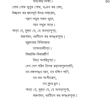
অহংকার ভিক্ষা।
so
লোক লোক ভুলুক শোক, খণ্ডন কর মোহ,
উজ্জ্বল কর জ্ঞানসূর্য-উদয়-সমারোহ,
প্রাণ লভুক সকল ভুবন,
নয়ন লভুক অন্ধ।
শান্ত হে, মুক্ত হে, হে অনন্তপুণ্য,
করুণাঘন, ধরণীতল কর কলঙ্কশূন্য।
ক্রন্দনময় নিখিলহৃদয়
তাপদহনদীপ্ত।
বিষয়বিষ-বিকারজীর্ণ
খিন্ন অপরিতৃপ্ত।
দেশ দেশ পরিল তিলক রক্তকলুষগ্লানি,
তব মঙ্গলশঙ্খ আন, তব দক্ষিণ পাণি,
তব শুভ সংগীতরাগ,
তব সুন্দর ছন্দ।
শান্ত হে, মুক্ত হে, হে অনন্তপুণ্য,
করুণাঘন, ধরণীতল কর কলঙ্কশূন্য।