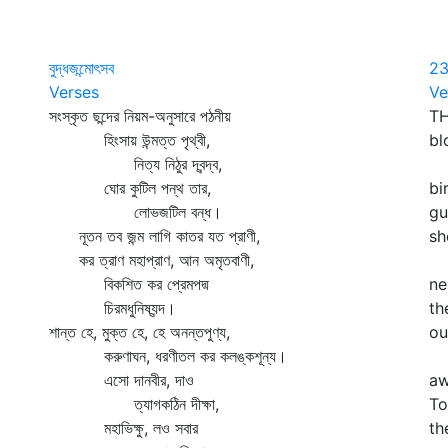
বুদ্ধজন্মোৎসব
2
Verses
Ve
সংস্কৃত ছন্দের নিয়ম-অনুসারে পঠনীয়
TH
হিংসায় উন্মত্ত পৃথ্বী,
bl
নিত্য নিঠুর দ্বন্দ্ব,
On
ঘোর কুটিল পন্থ তার,
bi
লোভজটিল বন্ধ।
gu
নূতন তব জন্ম লাগি কাতর যত প্রাণী,
sh
কর ত্রাণ মহাপ্রাণ, আন অমৃতবাণী,
Th
বিকশিত কর প্রেমপদ্ম
ne
চিরমধুনিষ্যন্দ।
th
শান্ত হে, মুক্ত হে, হে অনন্তপুণ্য,
ou
করুণাঘন, ধরণীতল কর কলঙ্কশূন্য।
I 
এসো দানবীর, দাও
aw
ত্যাগকঠিন দীক্ষা,
To
মহাভিক্ষু, লও সবার
th