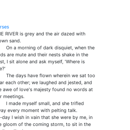
3
rses
E RIVER is grey and the air dazed with
own sand.
 a morning of dark disquiet, when the
rds are mute and their nests shake in the
st, I sit alone and ask myself, 'Where is
e?'
e days have flown wherein we sat too
ar each other; we laughed and jested, and
e awe of love's majesty found no words at
r meetings.
made myself small, and she trifled
ay every moment with pelting talk.
-day I wish in vain that she were by me, in
e gloom of the coming storm, to sit in the