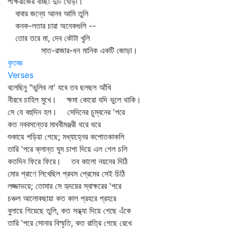
পক্ষিরাজের বাচ্ছা দুটি ঘোড়া।
বাবার জন্যে আনব আমি তুলি
কনক-লতার চারা অনেকগুলি --
তোর তরে মা, দেব কৌটা খুলি
সাত-রাজার-ধন মানিক একটি জোড়া।
কৃতজ্ঞ
Verses
বলেছিনু "ভুলিব না' যবে তব ছলছল আঁখি
নীরবে চাহিল মুখে। ক্ষমা কোরো যদি ভুলে থাকি।
সে যে বহুদিন হল। সেদিনের চুম্বনের 'পরে
কত নববসন্তের মাধবীমঞ্জরী থরে থরে
শুকায়ে পড়িয়া গেছে; মধ্যাহ্নের কপোতকাকলি
তারি 'পরে ক্লান্ত ঘুম চাপা দিয়ে এল গেল চলি
কতদিন ফিরে ফিরে। তব কালো নয়নের দিঠি
মোর প্রাণে লিখেছিল প্রথম প্রেমের সেই চিঠি
লজ্জাভয়ে; তোমার সে হৃদয়ের স্বাক্ষরের 'পরে
চঞ্চল আলোকছায়া কত কাল প্রহরে প্রহরে
বুলায়ে গিয়েছে তুলি, কত সন্ধ্যা দিয়ে গেছে এঁকে
তারি 'পরে সোনার বিস্মৃতি, কত রাত্রি গেছে রেখে