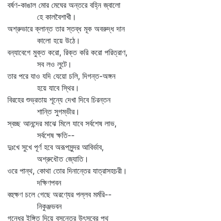
বর্ষণ-কাঙাল মোর মেঘের অন্তরে বহ্নি জ্বালো
হে কালবৈশাখী।
অশ্রুভারে ক্লান্ত তার স্তব্ধ মূক অবরুদ্ধ দান
কালো হয়ে উঠে।
বন্যাবেগে মুক্ত করো, রিক্ত করি করো পরিত্রাণ,
সব লও লুটে।
তার পরে যাও যদি যেয়ো চলি, দিগন্ত-অঙ্গন
হয়ে যাবে স্থির।
বিরহের শুভ্রতায় শূন্যে দেখা দিবে চিরন্তন
শান্তি সুগম্ভীর।
স্বচ্ছ আনন্দের মাঝে মিলে যাবে সর্বশেষ লাভ,
সর্বশেষ ক্ষতি--
দুঃখে সুখে পূর্ণ হবে অরূপসুন্দর আবির্ভাব,
অশ্রুধৌত জ্যোতি।
ওরে পান্থ, কোথা তোর দিনান্তের যাত্রাসহচরী।
দক্ষিণপবন
বহুক্ষণ চলে গেছে অরণ্যের পল্লব মর্মরি--
নিকুঞ্জভবন
গন্ধের ইঙ্গিত দিয়ে বসন্তের উৎসবের পথ