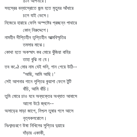
চিনি আপনারে।
সহস্রের বন্যাস্রোতে জন্ম হতে মৃত্যুর আঁধারে
চলে যাই ভেসে।
নিজেরে হারায়ে ফেলি অস্পষ্টের প্রচ্ছন্ন পাথারে
কোন্‌ নিরুদ্দেশে।
নামহীন দীপ্তিহীন তৃপ্তিহীন আত্মবিস্মৃতির
তমসার মাঝে।
কোথা হতে অকস্মাৎ কর মোরে খুঁজিয়া বাহির
তাহা বুঝি না যে।
তব কণ্ঠে মোর নাম যেই শুনি, গান গেয়ে উঠি--
"আছি, আমি আছি।'
সেই আপনার গানে লুপ্তির কুয়াশা ফেলে টুটি
বাঁচি, আমি বাঁচি।
তুমি মোরে চাও যবে অব্যক্তের অখ্যাত আবাসে
আলো উঠে জ্বলে--
অসাড়ের সাড়া জাগে, নিশ্চল তুষার গলে আসে
নৃত্যকলরোলে।
নিঃশব্দচরণে উষা নিখিলের সুপ্তির দুয়ারে
দাঁড়ায় একাকী,