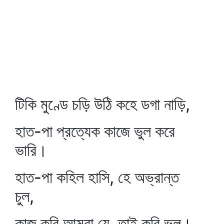
টিকি মুণ্ডে চড়ি উঠি কহে ডগা নাড়ি,
হাত-পা প্রত্যেক কাজে ভুল করে
ভারি।
হাত-পা কহিল হাসি, হে অভ্রান্ত
চুল,
কাজ করি আমরা যে, তাই করি ভুল।