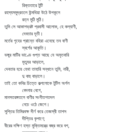
রিক্ততারে টুটি
রহস্যসমুদ্রতলে উন্মথিয়া উঠে উপকূলে
রত্ন মুঠি মুঠি।
তুমি সে আকাশভ্রষ্ট প্রবাসী আলোক, হে কল্যাণী,
দেবতার দূতী।
মর্তের গৃহের প্রান্তে বহিয়া এনেছে তব বাণী
স্বর্গের আকূতি।
ভঙ্গুর মাটির ভাণ্ডে গুপ্ত আছে যে অমৃতবারি
মৃত্যুর আড়ালে,
দেবতার হয়ে হেথা তাহারি সন্ধানে তুমি, নারী,
দু বাহু বাড়ালে।
তাই তো কবির চিত্তে কল্পলোকে টুটিল অর্গল
বেদনার বেগে,
মানসতরঙ্গতলে বাণীর সংগীতশতদল
নেচে ওঠে জেগে।
সুপ্তির তিমিরবক্ষ দীর্ণ করে তেজস্বী তাপস
দীপ্তির কৃপাণে;
বীরের দক্ষিণ হস্ত মুক্তিমন্ত্রে বজ্র করে বশ,