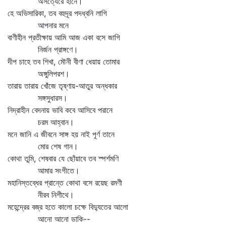
অসত্যেরে হানে।
হে অভিসারিকা, তব বহুদূর পদধ্বনি লাগি
আপনার মনে
বাণীহীন প্রতীক্ষায় আমি আজ একা বসে জাগি
নির্জন প্রাঙ্গণে।
দীপ চাহে তব শিখা, মৌনী বীণা ধেয়ায় তোমার
অঙ্গুলিপরশ।
তারায় তারায় খোঁজে তৃষ্ণায়-আতুর অন্ধকার
সঙ্গসুধারস।
নিদ্রাহীন বেদনায় ভাবি কবে আসিবে পরানে
চরম আহ্বান।
মনে জানি এ জীবনে সাঙ্গ হয় নাই পূর্ণ তানে
মোর শেষ গান।
কোথা তুমি, শেষবার যে ছোঁয়াবে তব স্পর্শমণি
আমার সংগীতে।
মহানিস্তব্ধের প্রান্তে কোথা বসে রয়েছ রমণী
নীরব নিশীথে।
মহেন্দ্রের বজ্র হতে কালো চক্ষে বিদ্যুতের আলো
আনো আনো ডাকি--