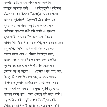
অস্পষ্ট রেখার জালে আপনার স্বপনলিখন
তাহারে আচ্ছন্ন করি। প্রতিমুহূর্তটি প্রতিক্ষণ
বাঁকাচোরা নানা চিত্রে চিন্তাহীন বালকের প্রায়
আপনার স্মৃতিলিপি চিত্তপটে এঁকে এঁকে যায়,
লুপ্ত করি পরস্পরে বিস্মৃতির জাল দেয় বুনে।
সেদিনের ফাল্গুনের বাণী যদি আজি এ ফাল্গুনে
ভুলে থাকি, বেদনার দীপ হতে কখন নীরবে
অগ্নিশিখা নিবে গিয়ে থাকে যদি, ক্ষমা কোরো তবে।
তবু জানি, একদিন তুমি দেখা দিয়েছিলে বলে
গানের ফসল মোর এ জীবনে উঠেছিল ফলে,
আজও নাই শেষ; রবির আলোক হতে একদিন
ধ্বনিয়া তুলেছে তার মর্মবাণী, বাজায়েছে বীন
তোমার আঁখির আলো। তোমার পরশ নাহি আর,
কিন্তু কী পরশমণি রেখে গেছ অন্তরে আমার --
বিশ্বের অমৃতছবি আজিও তো দেখা দেয় মোরে
ক্ষণে ক্ষণে -- অকারণ আনন্দের সুধাপাত্র ভ'রে
আমারে করায় পান। ক্ষমা কোরো যদি ভুলে থাকি।
তবু জানি একদিন তুমি মোরে নিয়েছিলে ডাকি
হৃদিমাঝে; আমি তাই আমার ভাগ্যেরে ক্ষমা করি --