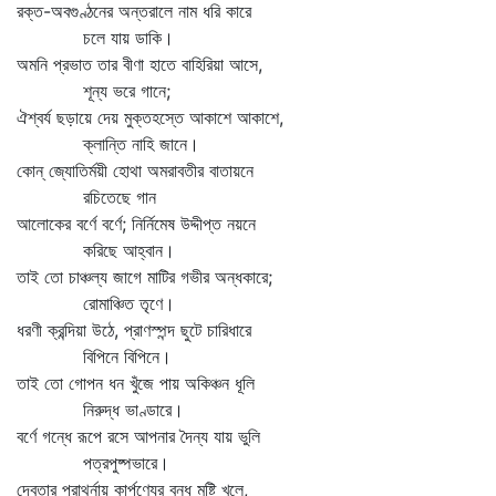
রক্ত-অবগুণ্ঠনের অন্তরালে নাম ধরি কারে
চলে যায় ডাকি।
অমনি প্রভাত তার বীণা হাতে বাহিরিয়া আসে,
শূন্য ভরে গানে;
ঐশ্বর্য ছড়ায়ে দেয় মুক্তহস্তে আকাশে আকাশে,
ক্লান্তি নাহি জানে।
কোন্‌ জ্যোতির্ময়ী হোথা অমরাবতীর বাতায়নে
রচিতেছে গান
আলোকের বর্ণে বর্ণে; নির্নিমেষ উদ্দীপ্ত নয়নে
করিছে আহ্বান।
তাই তো চাঞ্চল্য জাগে মাটির গভীর অন্ধকারে;
রোমাঞ্চিত তৃণে।
ধরণী ক্রন্দিয়া উঠে, প্রাণস্পন্দ ছুটে চারিধারে
বিপিনে বিপিনে।
তাই তো গোপন ধন খুঁজে পায় অকিঞ্চন ধূলি
নিরুদ্ধ ভাণ্ডারে।
বর্ণে গন্ধে রূপে রসে আপনার দৈন্য যায় ভুলি
পত্রপুষ্পভারে।
দেবতার প্রাথর্নায় কার্পণ্যের বন্ধ মুষ্টি খুলে,