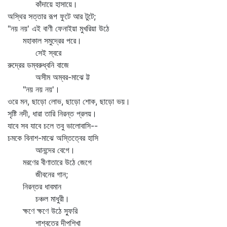
কাঁদায়ে হাসায়ে।
অস্থির সত্তার রূপ ফুটে আর টুটে;
"নয় নয়' এই বাণী ফেনাইয়া মুখরিয়া উঠে
মহাকাল সমুদ্রের পরে।
সেই স্বরে
রুদ্রের ডম্বরুধ্বনি বাজে
অসীম অম্বর-মাঝে ট্ট
"নয় নয় নয়'।
ওরে মন, ছাড়ো লোভ, ছাড়ো শোক, ছাড়ো ভয়।
সৃষ্টি নদী, ধারা তারি নিরন্ত প্রলয়।
যাবে সব যাবে চলে তবু ভালোবাসি--
চমকে বিনাশ-মাঝে অস্তিত্বের হাসি
আনন্দের বেগে।
মরণের বীণাতারে উঠে জেগে
জীবনের গান;
নিরন্তর ধাবমান
চঞ্চল মাধুরী।
ক্ষণে ক্ষণে উঠে স্ফুরি
শাশ্বতের দীপশিখা