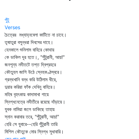
পুঁটু
Verses
চৈত্রের মধ্যাহ্নবেলা কাটিতে না চাহে।
তৃষাতুরা বসুন্ধরা দিবসের দাহে।
হেনকালে শুনিলাম বাহিরে কোথায়
কে ডাকিল দূর হতে।, "পুঁটুরানী, আয়!"
জনশূন্য নদীতটে তপ্ত দ্বিপ্রহরে
কৌতুহল জাগি উঠে স্নেহকণ্ঠস্বরে।
গ্রন্থখানি বন্ধ করি উঠিলাম ধীরে,
দুয়ার করিয়া ফাঁক দেখিনু বাহিরে।
মহিষ বৃহৎকায় কাদামাখা গায়ে
স্নিগ্ধনেত্রে নদীতীরে রয়েছে দাঁড়ায়ে।
যুবক নামিয়া জলে ডাকিছে তাহায়
স্নান করাবার তরে, "পুঁটুরানী, আয়!"
হেরি সে যুবারে--হেরি পুঁটুরানী তারি
মিশিল কৌতুকে মোর স্নিগ্ধ সুধাবারি।