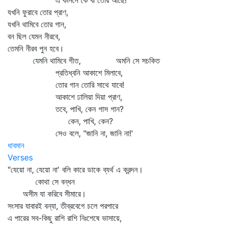
এ কাননে কে বা তোর আছে!
যখনি ফুরাবে তোর প্রাণ,
যখনি থামিবে তোর গান,
বন ছিল যেমন নীরবে,
তেমনি নীরব পুন হবে।
যেমনি থামিবে গীত, অমনি সে সচকিত
প্রতিধ্বনি আকাশে মিলাবে,
তোর গান তোরি সাথে যাবে!
আকাশে ঢালিয়া দিয়া প্রাণ,
তবে, পাখি, কেন গাস গান?
কেন, পাখি, কেন?
সেও বলে, "জানি না, জানি না!'
ধাবমান
Verses
"যেয়ো না, যেয়ো না' বলি কারে ডাকে ব্যর্থ এ ক্রন্দন।
কোথা সে বন্ধন
অসীম যা করিবে সীমারে।
সংসার যাবারই বন্যা, তীব্রবেগে চলে পরপারে
এ পারের সব-কিছু রাশি রাশি নিঃশেষে ভাসায়ে,