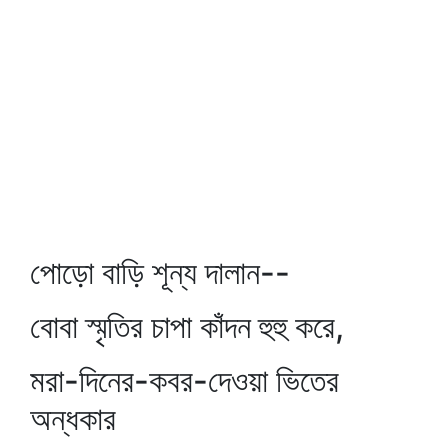
পোড়ো বাড়ি শূন্য দালান--
বোবা স্মৃতির চাপা কাঁদন হুহু করে,
মরা-দিনের-কবর-দেওয়া ভিতের
অন্ধকার