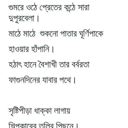
গুমরে ওঠে প্রেতের কন্ঠে সারা
দুপুরবেলা।
মাঠে মাঠে শুকনো পাতার ঘূর্ণিপাকে
হাওয়ার হাঁপানি।
হঠাৎ হানে বৈশাখী তার বর্বরতা
ফাগুনদিনের যাবার পথে।
সৃষ্টিপীড়া ধাক্কা লাগায়
শিল্পকারের তুলির পিছনে।