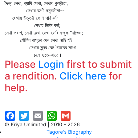
দৈন্য সেথা, ব্যাধি সেথা, সেথায় কুশ্রীতা,
সেথায় রমণী দস্যুভীতা--
সেথায় উত্তরী ফেলি পরি বর্ম;
সেথায় নির্মম কর্ম;
সেথা ত্যাগ, সেথা দুঃখ, সেথা ভেরি বাজুক "মাভৈঃ';
শৌখিন বাস্তব যেন সেথা নাহি হই।
সেথায় সুন্দর যেন ভৈরবের সাথে
চলে হাতে-হাতে।
Please
Login
first to submit
a rendition.
Click here
for
help.
© Kriya Unlimited | 2010 - 2026
Tagore's Biography