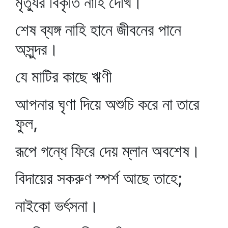
মৃত্যুর বিকৃতি নাহি দেখি।
শেষ ব্যঙ্গ নাহি হানে জীবনের পানে
অসুন্দর।
যে মাটির কাছে ঋণী
আপনার ঘৃণা দিয়ে অশুচি করে না তারে
ফুল,
রূপে গন্ধে ফিরে দেয় ম্লান অবশেষ।
বিদায়ের সকরুণ স্পর্শ আছে তাহে;
নাইকো ভর্ৎসনা।