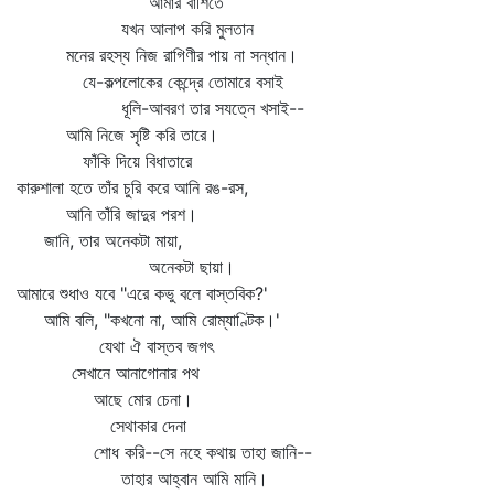
আমার বাঁশিতে
যখন আলাপ করি মুলতান
মনের রহস্য নিজ রাগিণীর পায় না সন্ধান।
যে-কল্পলোকের কেন্দ্রে তোমারে বসাই
ধূলি-আবরণ তার সযত্নে খসাই--
আমি নিজে সৃষ্টি করি তারে।
ফাঁকি দিয়ে বিধাতারে
কারুশালা হতে তাঁর চুরি করে আনি রঙ-রস,
আনি তাঁরি জাদুর পরশ।
জানি, তার অনেকটা মায়া,
অনেকটা ছায়া।
আমারে শুধাও যবে "এরে কভু বলে বাস্তবিক?'
আমি বলি, "কখনো না, আমি রোম্যাণ্টিক।'
যেথা ঐ বাস্তব জগৎ
সেখানে আনাগোনার পথ
আছে মোর চেনা।
সেথাকার দেনা
শোধ করি--সে নহে কথায় তাহা জানি--
তাহার আহ্বান আমি মানি।