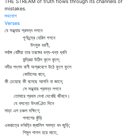
THE STREAM of truth flows through its channels of
mistakes.
শুভযোগ
Verses
যে সন্ধ্যায় প্রসন্ন লগনে
পূর্ণচন্দ্রে হেরিল গগনে
উৎসুক ধরণী,
সর্বাঙ্গ বেষ্টিয়া তার তরঙ্গের ধন্য-ধন্য ধ্বনি
মন্দ্রিয়া উঠিল কূলে কূলে;
নদীর গদ্‌গদ বাণী অশ্রুবেগে উঠে ফুলে ফুলে
কোটালের বানে,
কী চেয়েছে কী বলেছে আপনি না জানে;
সে সন্ধ্যায় প্রসন্ন লগনে
তোমারে প্রথম দেখা দেখেছি জীবনে।
যে বসন্তে উৎকণ্ঠিত দিনে
সাড়া এল চঞ্চল দক্ষিণে;
পলাশের কুঁড়ি
একরাত্রে বর্ণবহ্নি জ্বালিল সমস্ত বন জুড়ি;
শিমুল পাগল হয়ে মাতে,