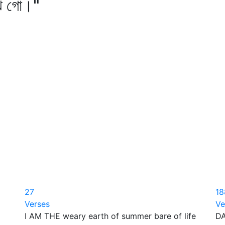
ে গো।"
27
18
Verses
Ve
I AM THE weary earth of summer bare of life
DA