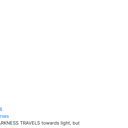
8
rses
RKNESS TRAVELS towards light, but