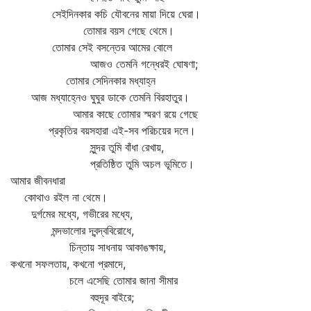
সেইদিনকার কচি যৌবনের মায়া দিয়ে ঘেরা।
তোমার বয়স গেছে থেমে।
তোমার সেই বসন্তের আমের বোলে
আজও তেমনি গন্ধেরই ঘোষণা;
তোমার সেদিনকার মধ্যাহ্ন
আজ মধ্যাহ্নেও ঘুঘুর ডাকে তেমনি বিরহাতুর।
আমার কাছে তোমার স্মরণ রয়ে গেছে
প্রকৃতির বয়সহারা এই-সব পরিচয়ের দলে।
সুন্দর তুমি বাঁধা রেখায়,
প্রতিষ্ঠিত তুমি অচল ভূমিতে।
আমার জীবনধারা
কোথাও রইল না থেমে।
দুর্গমের মধ্যে, গভীরের মধ্যে,
মন্দভালোর দ্বন্দ্ববিরোধে,
চিন্তায় সাধনায় আকাঙক্ষায়,
কখনো সফলতায়, কখনো প্রমাদে,
চলে এসেছি তোমার জানা সীমার
বহুদূর বাইরে;