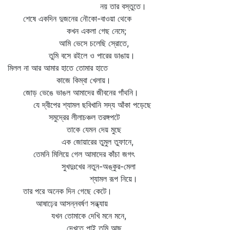
নয় তার বস্তুতে।
শেষে একদিন দুজনের নৌকো-বাওয়া থেকে
কখন একলা গেছ নেমে;
আমি ভেসে চলেছি স্রোতে,
তুমি বসে রইলে ও পারের ডাঙায়।
মিলল না আর আমার হাতে তোমার হাতে
কাজে কিম্বা খেলায়।
জোড় ভেঙে ভাঙল আমাদের জীবনের গাঁথনি।
যে দ্বীপের শ্যামল ছবিখানি সদ্য আঁকা পড়েছে
সমুদ্রের লীলাচঞ্চল তরঙ্গপটে
তাকে যেমন দেয় মুছে
এক জোয়ারের তুমুল তুফানে,
তেমনি মিলিয়ে গেল আমাদের কাঁচা জগৎ
সুখদুঃখের নতুন-অঙ্কুর-মেলা
শ্যামল রূপ নিয়ে।
তার পরে অনেক দিন গেছে কেটে।
আষাঢ়ের আসন্নবর্ষণ সন্ধ্যায়
যখন তোমাকে দেখি মনে মনে,
দেখতে পাই তুমি আছ