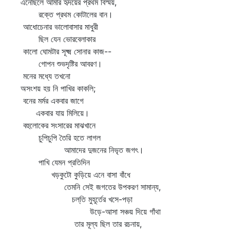
এনেছিলে আমার হৃদয়ের প্রথম বিস্ময়,
রক্তে প্রথম কোটালের বান।
আধোচেনার ভালোবাসার মাধুরী
ছিল যেন ভোরবেলাকার
কালো ঘোমটার সূক্ষ্ম সোনার কাজ--
গোপন শুভদৃষ্টির আবরণ।
মনের মধ্যে তখনো
অসংশয় হয় নি পাখির কাকলি;
বনের মর্মর একবার জাগে
একবার যায় মিলিয়ে।
বহুলোকের সংসারের মাঝখানে
চুপিচুপি তৈরি হতে লাগল
আমাদের দুজনের নিভৃত জগৎ।
পাখি যেমন প্রতিদিন
খড়কুটো কুড়িয়ে এনে বাসা বাঁধে
তেমনি সেই জগতের উপকরণ সামান্য,
চল্‌তি মুহূর্তের খসে-পড়া
উড়ে-আসা সঞ্চয় দিয়ে গাঁথা
তার মূল্য ছিল তার রচনায়,