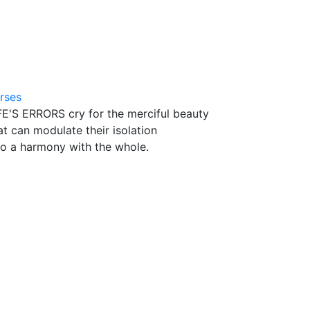
rses
FE'S ERRORS cry for the merciful beauty
at can modulate their isolation
to a harmony with the whole.