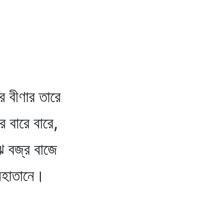
ার তারে
 বারে,
র বাজে
নে।