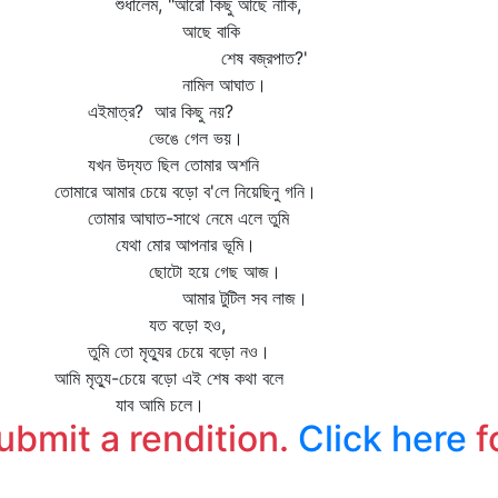
শুধালেম, "আরো কিছু আছে নাকি,
আছে বাকি
শেষ বজ্রপাত?'
নামিল আঘাত।
এইমাত্র? আর কিছু নয়?
ভেঙে গেল ভয়।
যখন উদ্যত ছিল তোমার অশনি
তোমারে আমার চেয়ে বড়ো ব'লে নিয়েছিনু গনি।
তোমার আঘাত-সাথে নেমে এলে তুমি
যেথা মোর আপনার ভূমি।
ছোটো হয়ে গেছ আজ।
আমার টুটিল সব লাজ।
যত বড়ো হও,
তুমি তো মৃত্যুর চেয়ে বড়ো নও।
আমি মৃত্যু-চেয়ে বড়ো এই শেষ কথা বলে
যাব আমি চলে।
submit a rendition.
Click here
f