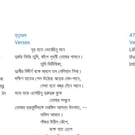
মৃত্যুঞ্জয়
47
Verses
Ve
দূর হতে ভেবেছিনু মনে
LI
r
দুর্জয় নির্দয় তুমি, কাঁপে পৃথ্বী তোমার শাসনে।
th
তুমি বিভীষিকা,
in
দুঃখীর বিদীর্ণ বক্ষে জ্বলে তব লেলিহান শিখা।
he
দক্ষিণ হাতের শেল উঠেছে ঝড়ের মেঘ-পানে,
ng
সেথা হতে বজ্র টেনে আনে।
 in
ভয়ে ভয়ে এসেছিনু দুরুদুরু বুকে
তোমার সম্মুখে
তোমার ভ্রূকুটিভঙ্গে তরঙ্গিল আসন্ন উৎপাত, --
নামিল আঘাত।
পাঁজর উঠিল কেঁপে,
বক্ষে হাত চেপে