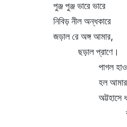
পুঞ্জ পুঞ্জ ভারে ভারে
নিবিড় নীল অন্ধকারে
জড়াল রে অঙ্গ আমার,
ছড়াল প্রাণে।
পাগল হাওয়া নৃত্
হল আমার সাথের
অট্টহাসে ধায় ক
বারণ না 