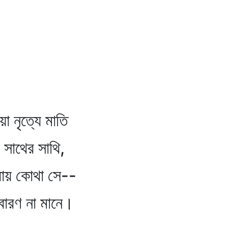
যে মাতি
 সাথি,
োথা সে--
মানে।