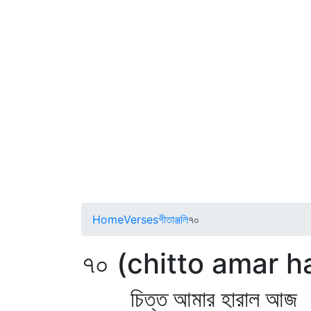
Home
Verses
গীতাঞ্জলি
৭০
৭০ (chitto amar ha
চিত্ত আমার হারাল আজ