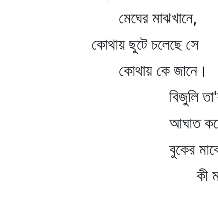
মেঘের মাঝখানে,
কোথায় ছুটে চলেছে সে
কোথায় কে জানে।
বিজুলি তা'র বীণ
আঘাত করে বারে
বুকের মাঝে বজ্
কী মহাতা