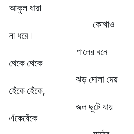
আকুল ধারা
কোথাও
না ধরে।
শালের বনে
থেকে থেকে
ঝড় দোলা দেয়
হেঁকে হেঁকে,
জল ছুটে যায়
এঁকেবেঁকে