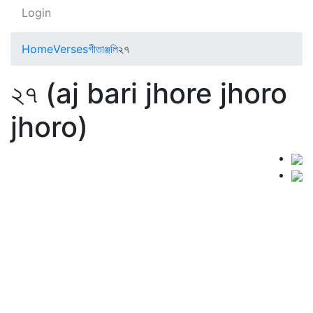
Login
Home
Verses
গীতাঞ্জলি
২৭
২৭ (aj bari jhore jhoro
jhoro)