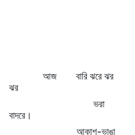
আজ বারি ঝরে ঝর
ঝর
ভরা
বাদরে।
আকাশ-ভাঙা