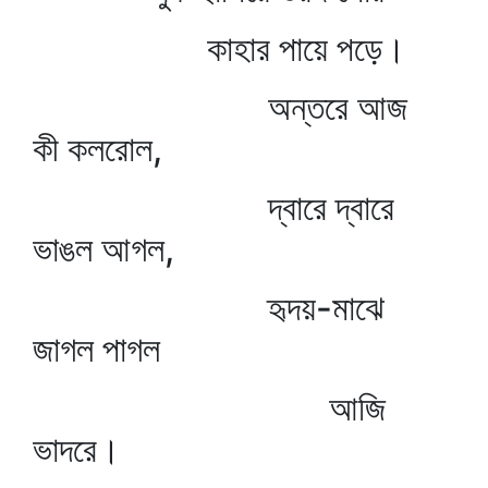
কাহার পায়ে পড়ে।
অন্তরে আজ
কী কলরোল,
দ্বারে দ্বারে
ভাঙল আগল,
হৃদয়-মাঝে
জাগল পাগল
আজি
ভাদরে।