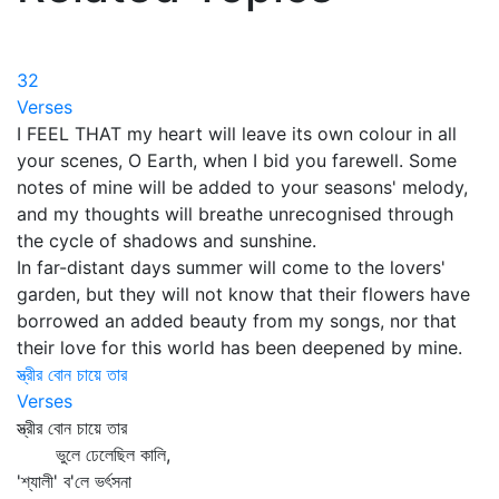
32
Verses
I FEEL THAT my heart will leave its own colour in all
your scenes, O Earth, when I bid you farewell. Some
notes of mine will be added to your seasons' melody,
and my thoughts will breathe unrecognised through
the cycle of shadows and sunshine.
In far-distant days summer will come to the lovers'
garden, but they will not know that their flowers have
borrowed an added beauty from my songs, nor that
their love for this world has been deepened by mine.
স্ত্রীর বোন চায়ে তার
Verses
স্ত্রীর বোন চায়ে তার
ভুলে ঢেলেছিল কালি,
'শ্যালী' ব'লে ভর্ৎসনা