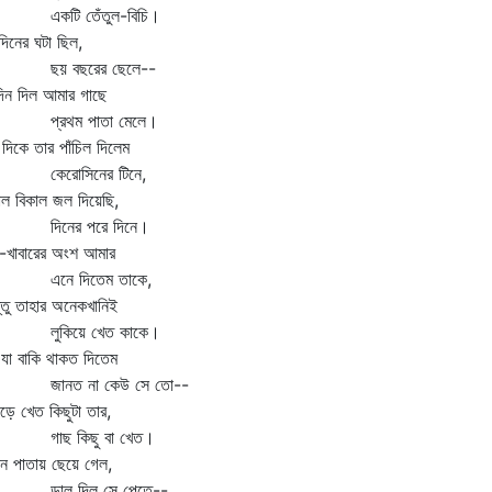
কটি তেঁতুল-বিচি।
মদিনের ঘটা ছিল,
য় বছরের ছেলে--
িন দিল আমার গাছে
্রথম পাতা মেলে।
 দিকে তার পাঁচিল দিলেম
েরোসিনের টিনে,
ল বিকাল জল দিয়েছি,
িনের পরে দিনে।
-খাবারের অংশ আমার
নে দিতেম তাকে,
্তু তাহার অনেকখানিই
ুকিয়ে খেত কাকে।
 যা বাকি থাকত দিতেম
ানত না কেউ সে তো--
পড়ে খেত কিছুটা তার,
াছ কিছু বা খেত।
ন পাতায় ছেয়ে গেল,
াল দিল সে পেতে--