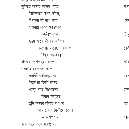
লুকিয়ে আঁধার আসন পাতে।
মাথ
ঝিল্লিরবে গগন কাঁপে,
দ
দিগঙ্গনা কী জপ জাপে,
একট
হাওয়ায় লাগে মোহপরশ
এ
রজনীগন্ধার।
চিত
হৃদয়-মাঝে লীলার কর্ণধার
স
একতারাতে বেহাগ বাজাও
কেউ
বিধুর সন্ধ্যার।
অষ
রাতের শঙ্খকুহর ব্যেপে
মাট
গম্ভীর রব উঠে কেঁপে।
ক
সঙ্গবিহীন চিরন্তনের
রাত
বিরহগান বিরাট মনের
শ
শূন্যে করে নিঃশবদের
রাক
বিষাদ বিস্তার।
চ
তুমি আমার লীলার কর্ণধার
নয় 
তারার ফেনা ফেনিয়ে তোল
ত
আকাশগঙ্গার।
ডাল
বক্ষে যবে বাজে মরণভেরি
স