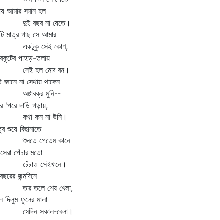
ায় আমার সমান হল
ুই বছর না যেতে।
ি মাত্র গাছ সে আমার
কটুকু সেই কোণ,
্রকূটের পাহাড়-তলায়
েই হল মোর বন।
 জানে না সেথায় থাকেন
্টাবক্র মুনি--
ির 'পরে দাড়ি গড়ায়,
থা কন না উনি।
্রে শুয়ে বিছানাতে
ুনতে পেতেম কানে
্ষসেরা পেঁচার মতো
েঁচাত সেইখানে।
বছরের জন্মদিনে
ার তলে শেষ খেলা,
ে দিলুম ফুলের মালা
েদিন সকাল-বেলা।