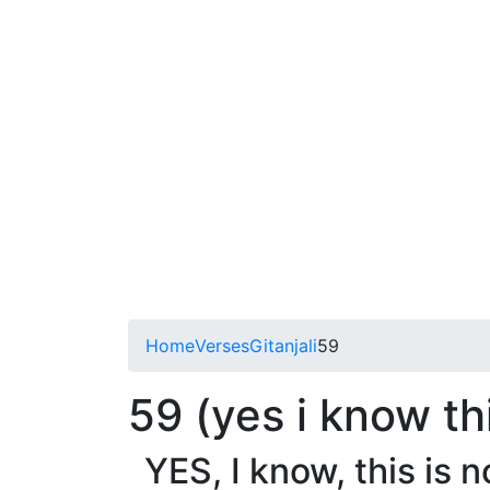
Home
Verses
Gitanjali
59
59 (yes i know thi
YES, I know, this is 