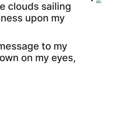
e clouds sailing
olness upon my
y message to my
 down on my eyes,