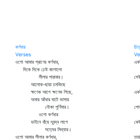
কর্ণধার
চিত
Verses
Ve
ওগো আমার প্রাণের কর্ণধার,
একট
দিকে দিকে ঢেউ জাগালো
রা
লীলার পারাবার।
সেই
আলোক-ছায়া চমকিছে
শু
ক্ষণেক আগে ক্ষণেক পিছে,
একট
অমার আঁধার ঘাটে ভাসায়
ম
নৌকা পূর্ণিমার।
পোড়
ওগো কর্ণধার
স
ডাইনে বাঁয়ে দ্বন্দ্ব লাগে
কেউ
সত্যের মিথ্যার।
প
ওগো আমার লীলার কর্ণধার,
তার