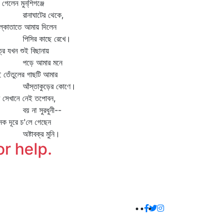
 গেলেন মুন্‌শিগঞ্জে
ানাঘাটের থেকে,
্‌কাতাতে আমায় দিলেন
িসির কাছে রেখে।
্রে যখন শুই বিছানায়
ড়ে আমার মনে
 তেঁতুলের গাছটি আমার
ঁস্তাকুড়ের কোণে।
 সেখানে নেই তপোবন,
য় না সুরধুনী--
ক দূরে চ'লে গেছেন
্টাবক্র মুনি।
or help.