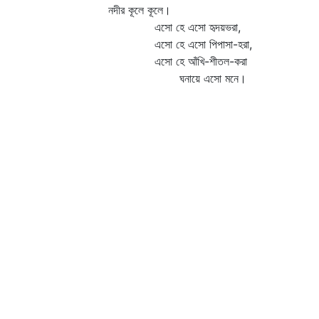
নদীর কূলে কূলে।
এসো হে এসো হৃদয়ভরা,
এসো হে এসো পিপাসা-হরা,
এসো হে আঁখি-শীতল-করা
ঘনায়ে এসো মনে।