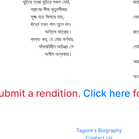
ঘুচিয়ে ত্বরা ঘুচিয়ে সকল দেরি,
বাবা
প্রাণের সীমা মৃত্যুসীমায়
র
সূক্ষ্ম হয়ে মিলায়ে যায়,
কোল
ঊর্ধ্বে তখন পাল তুলে দাও
প
অন্তিম যাত্রার।
রাত
ব্যক্ত কর, হে মোর কর্ণধার,
প
আঁধারবিহীন অচিন্ত্য সে
সেই
অসীম অন্ধকার।
আ
আর
ব
অনে
অষ
submit a rendition.
Click here
f
Tagore's Biography
Contact Us