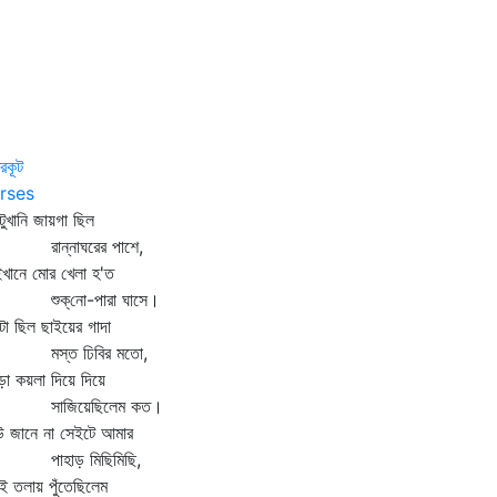
্রকূট
rses
ুখানি জায়গা ছিল
ন্নাঘরের পাশে,
খানে মোর খেলা হ'ত
ক্‌নো-পারা ঘাসে।
া ছিল ছাইয়ের গাদা
স্ত ঢিবির মতো,
া কয়লা দিয়ে দিয়ে
াজিয়েছিলেম কত।
 জানে না সেইটে আমার
াহাড় মিছিমিছি,
ই তলায় পুঁতেছিলেম