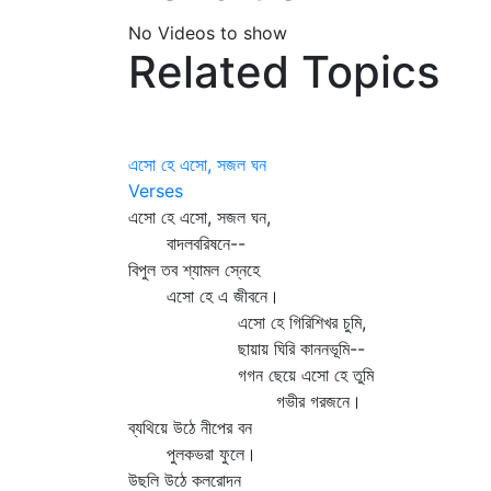
No Videos to show
Related Topics
এসো হে এসো, সজল ঘন
Verses
এসো হে এসো, সজল ঘন,
বাদলবরিষনে--
বিপুল তব শ্যামল স্নেহে
এসো হে এ জীবনে।
এসো হে গিরিশিখর চুমি,
ছায়ায় ঘিরি কাননভূমি--
গগন ছেয়ে এসো হে তুমি
গভীর গরজনে।
ব্যথিয়ে উঠে নীপের বন
পুলকভরা ফুলে।
উছলি উঠে কলরোদন