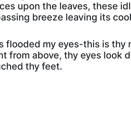
ces upon the leaves, these idl
 passing breeze leaving its co
s flooded my eyes-this is th
ent from above, thy eyes look
ched thy feet.