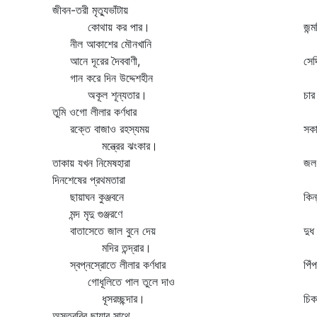
জীবন-তরী মৃত্যুভাঁটায়
এ
কোথায় কর পার।
জন্
নীল আকাশের মৌনখানি
ছ
আনে দূরের দৈববাণী,
সেদ
গান করে দিন উদ্দেশহীন
প
অকূল শূন্যতার।
চার
তুমি ওগো লীলার কর্ণধার
ক
রক্তে বাজাও রহস্যময়
সকা
মন্ত্রের ঝংকার।
দ
তাকায় যখন নিমেষহারা
জল
দিনশেষের প্রথমতারা
এ
ছায়াঘন কুঞ্জবনে
কিন
মন্দ মৃদু গুঞ্জরণে
ল
বাতাসেতে জাল বুনে দেয়
দুধ
মদির তন্দ্রার।
জ
স্বপ্নস্রোতে লীলার কর্ণধার
পিঁ
গোধূলিতে পাল তুলে দাও
গ
ধূসরচ্ছন্দার।
চিক
অস্তরবির ছায়ার সাথে
ড