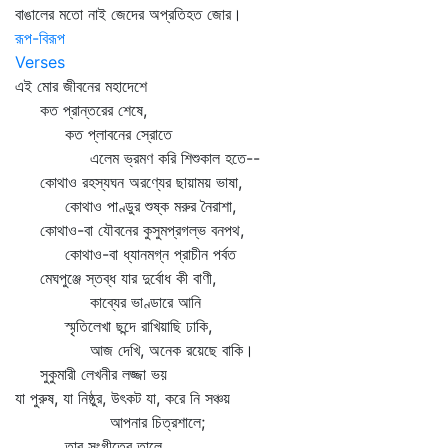
বাঙালের মতো নাই জেদের অপ্রতিহত জোর।
রূপ-বিরূপ
Verses
এই মোর জীবনের মহাদেশে
কত প্রান্তরের শেষে,
কত প্লাবনের স্রোতে
এলেম ভ্রমণ করি শিশুকাল হতে--
কোথাও রহস্যঘন অরণ্যের ছায়াময় ভাষা,
কোথাও পাণ্ডুর শুষ্ক মরুর নৈরাশা,
কোথাও-বা যৌবনের কুসুমপ্রগল্‌ভ বনপথ,
কোথাও-বা ধ্যানমগ্ন প্রাচীন পর্বত
মেঘপুঞ্জে স্তব্ধ যার দুর্বোধ কী বাণী,
কাব্যের ভাণ্ডারে আনি
স্মৃতিলেখা ছন্দে রাখিয়াছি ঢাকি,
আজ দেখি, অনেক রয়েছে বাকি।
সুকুমারী লেখনীর লজ্জা ভয়
যা পুরুষ, যা নিষ্ঠুর, উৎকট যা, করে নি সঞ্চয়
আপনার চিত্রশালে;
তার সংগীতের তালে