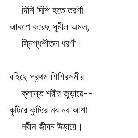
দিশি দিশি হতে তরণী।
আকাশ করেছ সুনীল অমল,
স্নিগ্ধশীতল ধরণী।
বহিছে প্রথম শিশিরসমীর
ক্লান্ত শরীর জুড়ায়ে--
কুটিরে কুটিরে নব নব আশা
নবীন জীবন উড়ায়ে।