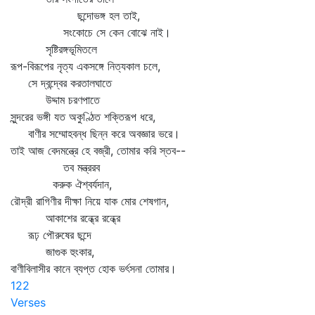
ছন্দোভঙ্গ হল তাই,
সংকোচে সে কেন বোঝে নাই।
সৃষ্টিরঙ্গভূমিতলে
রূপ-বিরূপের নৃত্য একসঙ্গে নিত্যকাল চলে,
সে দ্বন্দ্বের করতালঘাতে
উদ্দাম চরণপাতে
সুন্দরের ভঙ্গী যত অকুণ্ঠিত শক্তিরূপ ধরে,
বাণীর সম্মোহবন্ধ ছিন্ন করে অবজ্ঞার ভরে।
তাই আজ বেদমন্ত্রে হে বজ্রী, তোমার করি স্তব--
তব মন্ত্ররব
করুক ঐশ্বর্যদান,
রৌদ্রী রাগিণীর দীক্ষা নিয়ে যাক মোর শেষগান,
আকাশের রন্ধ্রে রন্ধ্রে
রূঢ় পৌরুষের ছন্দে
জাগুক হুংকার,
বাণীবিলাসীর কানে ব্যপ্ত হোক ভর্ৎসনা তোমার।
122
Verses