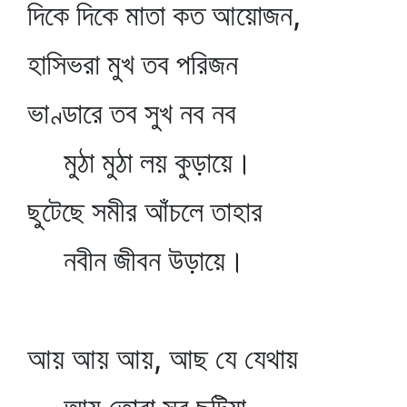
দিকে দিকে মাতা কত আয়োজন,
হাসিভরা মুখ তব পরিজন
ভাণ্ডারে তব সুখ নব নব
মুঠা মুঠা লয় কুড়ায়ে।
ছুটেছে সমীর আঁচলে তাহার
নবীন জীবন উড়ায়ে।
আয় আয় আয়, আছ যে যেথায়