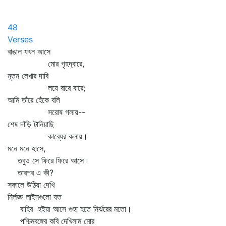
48
Verses
বাঙাল যখন আসে
মোর গৃহদ্বারে,
নূতন লেখার দাবি
লয়ে বারে বারে;
আমি তাঁরে হেঁকে বলি
সরোষ গলায়--
শেষ দাঁড়ি টানিয়াছি
কাব্যের কলায়।
মনে মনে হাসে,
তবুও সে ফিরে ফিরে আসে।
তারপর এ কী?
সকালে উঠিয়া দেখি
নির্লজ্জ লাইনগুলো যত
বাহির হইয়া আসে গুহা হতে নির্ঝরের মতো।
পশ্চিমবঙ্গের কবি দেখিলাম মোর