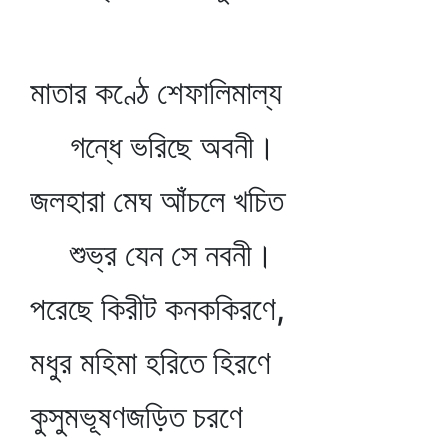
মাতার কণ্ঠে শেফালিমাল্য
গন্ধে ভরিছে অবনী।
জলহারা মেঘ আঁচলে খচিত
শুভ্র যেন সে নবনী।
পরেছে কিরীট কনককিরণে,
মধুর মহিমা হরিতে হিরণে
কুসুমভূষণজড়িত চরণে