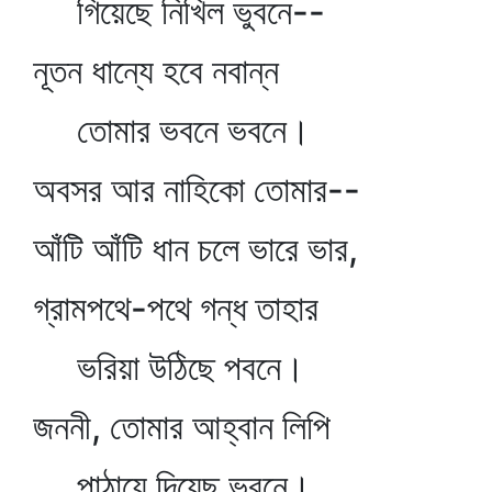
গিয়েছে নিখিল ভুবনে--
নূতন ধান্যে হবে নবান্ন
তোমার ভবনে ভবনে।
অবসর আর নাহিকো তোমার--
আঁটি আঁটি ধান চলে ভারে ভার,
গ্রামপথে-পথে গন্ধ তাহার
ভরিয়া উঠিছে পবনে।
জননী, তোমার আহ্বান লিপি
পাঠায়ে দিয়েছ ভুবনে।