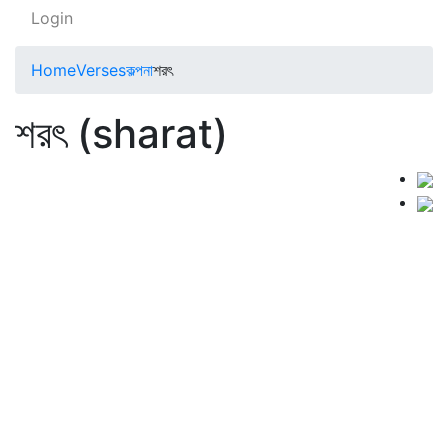
Login
Home
Verses
কল্পনা
শরৎ
শরৎ (sharat)