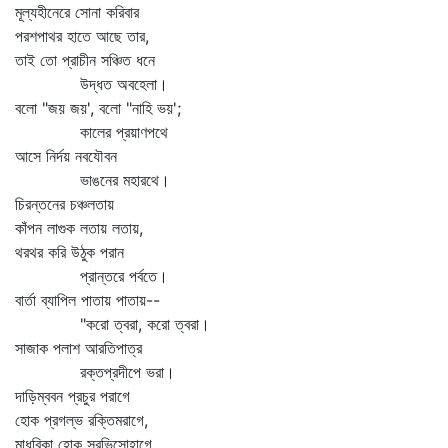
মূল্যহীনেরে সোনা করিবার
পরশপাথর হাতে আছে তার,
তাই তো প্রাচীন সঞ্চিত ধনে
উদ্ধত অবহেলা।
বলো "জয় জয়', বলো "নাহি ভয়';
কালের প্রয়াণপথে
আসে নির্দয় নবযৌবন
ভাঙনের মহারথে।
চিরন্তনের চঞ্চলতায়
কাঁপন লাগুক লতায় লতায়,
থরথর করি উঠুক পরান
প্রান্তরে পর্বতে।
বার্তা ব্যাপিল পাতায় পাতায়--
"করো ত্বরা, করো ত্বরা।
সাজাক পলাশ আরতিপাত্র
রক্তপ্রদীপে ভরা।
দাড়িম্ববন প্রচুর পরাগে
হোক প্রগল্‌ভ রক্তিমরাগে,
মাধবিকা হোক সুরভিসোহাগে