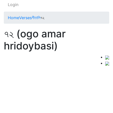
Login
Home
Verses
গীতালি
৭২
৭২ (ogo amar
hridoybasi)