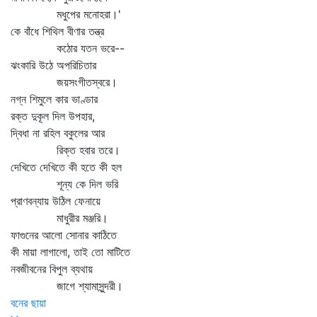
মধুপের মনোহরা।'
কে বাঁধে শিথিল বীণার তন্ত্র
কঠোর যতন ভরে--
ঝংকারি উঠে অপরিচিতার
জয়সংগীতস্বরে।
নগ্ন শিমুলে কার ভাণ্ডার
রক্ত দুকূল দিল উপহার,
দ্বিধা না রহিল বকুলের আর
রিক্ত হবার তরে।
দেখিতে দেখিতে কী হতে কী হল
শূন্য কে দিল ভরি
প্রাণবন্যায় উঠিল ফেনায়ে
মাধুরীর মঞ্জরি।
ফাগুনের আলো সোনার কাঠিতে
কী মায়া লাগালো, তাই তো মাটিতে
নবজীবনের বিপুল ব্যথায়
জাগে শ্যামাসুন্দরী।
বনের ছায়া