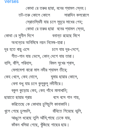
Verses
কোথা রে তরুর ছায়া, বনের শ্যামল স্নেহ।
তট-তরু কোলে কোলে সারাদিন কলরোলে
স্রোতস্বিনী যায় চলে সুদূরে সাধের গেহ;
কোথা রে তরুর ছায়া বনের শ্যামল স্নেহ,
কোথা রে সুনীল দিশে বনান্ত রয়েছে মিশে
অনন্তের অনিমিষে নয়ন নিমেষ-হারা।
দূর হতে বায়ু এসে চলে যায় দূর-দেশে,
গীত-গান যায় ভেসে, কোন্‌ দেশে যায় তারা।
হাসি, বাঁশি, পরিহাস, বিমল সুখের শ্বাস,
মেলামেশা বারো মাস নদীর শ্যামল তীরে;
কেহ খেলে, কেহ দোলে, ঘুমায় ছায়ার কোলে,
বেলা শুধু যায় চলে কুলুকুলু নদীনীরে।
বকুল কুড়োয় কেহ, কেহ গাঁথে মালাখানি;
ছায়াতে ছায়ার প্রায় বসে বসে গান গায়,
করিতেছে কে কোথায় চুপিচুপি কানাকানি।
খুলে গেছে চুলগুলি, বাঁধিতে গিয়েছে ভুলি,
আঙুলে ধরেছে তুলি আঁখি,পাছে ঢেকে যায়,
কাঁকন খসিয়া গেছে, খুঁজিছে গাছের ছায়।