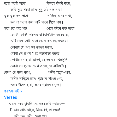
বনের মর্মের মাঝে বিজনে বাঁশরি বাজে,
তারি সুরে মাঝে মাঝে ঘুঘু দুটি গান গায়।
ঝুরু ঝুরু কত পাতা গাহিছে বনের গাথা,
কত না মনের কথা তারি সাথে মিশে যায়।
লতাপাতা কত শত খেলে কাঁপে কত মতো
ছোটো ছোটো আলোছায়া ঝিকিমিকি বন ছেয়ে,
তারি সাথে তারি মতো খেলে কত ছেলেমেয়ে।
কোথায় সে গুন গুন ঝরঝর মরমর,
কোথা সে মাথার 'পরে লতাপাতা থরথর।
কোথায় সে ছায়া আলো, ছেলেমেয়ে খেলাধূলি,
কোথা সে ফুলের মাঝে এলোচুলে হাসিগুলি।
কোথা রে সরল প্রাণ, গভীর আনন্দ-গান,
অসীম শান্তির মাঝে প্রাণের সাধের গেহ,
তরুর শীতল ছায়া, বনের শ্যামল স্নেহ।
পরাজয়-সঙ্গীত
Verses
ভালো করে যুঝিলি নে, হল তোরি পরাজয়--
কী আর ভাবিতেছিস, ম্রিয়মাণ, হা হৃদয়!
কাঁদ্‌ তুই, কাঁদ্‌ ,হেথা আয়,