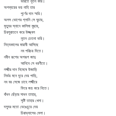
ভরিতে নূতন করি।
অপব্যয়ের ভয় নাহি তার
পূর্ণের দান স্মরি।
অলস ভোগের গ্লানি সে ঘুচায়,
মৃত্যুর স্নানে কালিমা মুছায়,
চিরপুরাতনে করে উজ্জ্বল
নূতন চেতনা ভরি।
নিত্যকালের মায়াবী আসিছে
নব পরিচয় দিতে।
নবীন রূপের অপরূপ জাদু
আনিবে সে ধরণীতে।
লক্ষ্মীর দান নিমেষে উজাড়ি
নির্ভয় মনে দূরে দেয় পাড়ি,
নব বর সেজে চাহে লক্ষ্মীরে
ফিরে জয় করে নিতে।
বাঁধন ছেঁড়ার সাধন তাহার,
সৃষ্টি তাহার খেলা।
দস্যুর মতো ভেঙেচুরে দেয়
চিরাভ্যাসের মেলা।