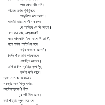
গেল তারে দলি দলি।
শীতের রথের ঘূর্ণিধূলিতে
গোধূলিরে করে ম্লান'।
তাহারি আড়ালে নবীন কালের
কে আসিছে সে কি জানো।
বনে বনে তাই আশ্বাসবাণী
করে কানাকানি "কে আসে কী জানি',
বলে মর্মরে "অতিথির তরে
অর্ঘ্য সাজায়ে আনো'।
নির্মম শীত তারি আয়োজনে
এসেছিল বনপারে।
মার্জিয়া দিল শ্রান্তি ক্লান্তি,
মার্জনা নাহি কারে।
ম্লান চেতনার আবর্জনায়
পান্থের পথে বিঘ্ন ঘনায়,
নবযৌবনদূতরূপী শীত
দূর করি দিল তারে।
ভরা পাত্রটি শূন্য করে সে