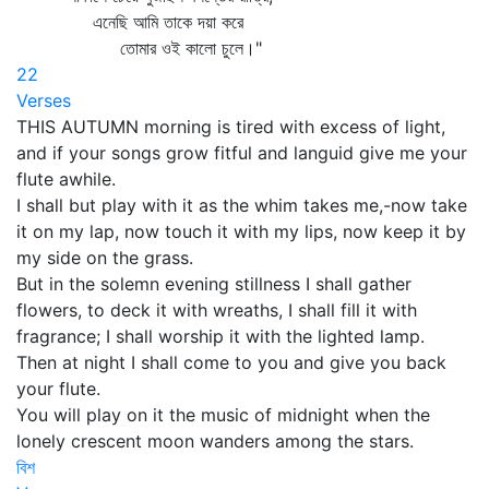
এনেছি আমি তাকে দয়া করে
তোমার ওই কালো চুলে।"
22
Verses
THIS AUTUMN morning is tired with excess of light,
and if your songs grow fitful and languid give me your
flute awhile.
I shall but play with it as the whim takes me,-now take
it on my lap, now touch it with my lips, now keep it by
my side on the grass.
But in the solemn evening stillness I shall gather
flowers, to deck it with wreaths, I shall fill it with
fragrance; I shall worship it with the lighted lamp.
Then at night I shall come to you and give you back
your flute.
You will play on it the music of midnight when the
lonely crescent moon wanders among the stars.
বিশ