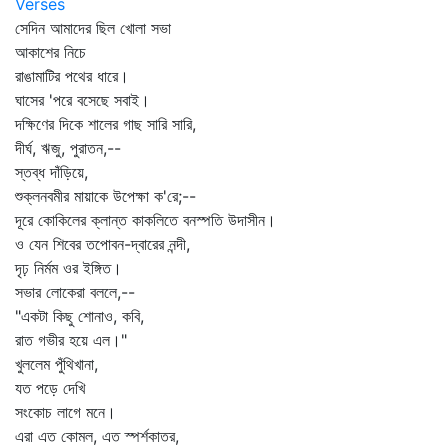
Verses
সেদিন আমাদের ছিল খোলা সভা
আকাশের নিচে
রাঙামাটির পথের ধারে।
ঘাসের 'পরে বসেছে সবাই।
দক্ষিণের দিকে শালের গাছ সারি সারি,
দীর্ঘ, ঋজু, পুরাতন,--
স্তব্ধ দাঁড়িয়ে,
শুক্লনবমীর মায়াকে উপেক্ষা ক'রে;--
দূরে কোকিলের ক্লান্ত কাকলিতে বনস্পতি উদাসীন।
ও যেন শিবের তপোবন-দ্বারের নন্দী,
দৃঢ় নির্মম ওর ইঙ্গিত।
সভার লোকেরা বললে,--
"একটা কিছু শোনাও, কবি,
রাত গভীর হয়ে এল।"
খুললেম পুঁথিখানা,
যত পড়ে দেখি
সংকোচ লাগে মনে।
এরা এত কোমল, এত স্পর্শকাতর,