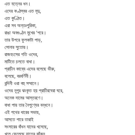
এত যত্নের ধন।
এদের কণ্ঠস্বর এত মৃদু,
এত কুণ্ঠিত।
এরা সব অন্তঃপুরিকা,
রাঙা অবগুণ্ঠন মুখের 'পরে।
তার উপরে ফুলকাটা পাড়,
সোনার সুতোয়।
রাজহংসের গতি ওদের,
মাটিতে চলতে বাধা।
প্রাচীন কাব্যে এদের বলেছে ভীরু,
বলেছে, বরবর্ণিনী।
বন্দিনী ওরা বহু সম্মানে।
ওদের নূপুর ঝংকৃত হয় প্রাচীরঘেরা ঘরে,
অনেক দামের আস্তরণে।
বাধা পায় তার নৈপুণ্যের বন্ধনে।
এই পথের ধারের সভায়,
আসতে পারে তারাই
সংসারের বাঁধন যাদের খসেছে,
খুলে ফেলেছে হাতের কাঁকন