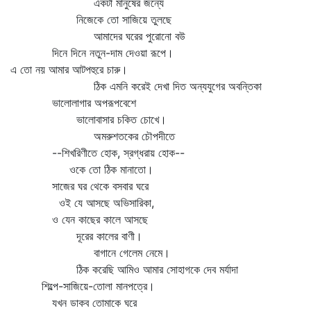
একটা মানুষের জন্যে
নিজেকে তো সাজিয়ে তুলছে
আমাদের ঘরের পুরোনো বউ
দিনে দিনে নতুন-দাম দেওয়া রূপে।
এ তো নয় আমার আটপহুরে চারু।
ঠিক এমনি করেই দেখা দিত অন্যযুগের অবন্তিকা
ভালোলাগার অপরূপবেশে
ভালোবাসার চকিত চোখে।
অমরুশতকের চৌপদীতে
--শিখরিণীতে হোক, স্রগ্ধরায় হোক--
ওকে তো ঠিক মানাতো।
সাজের ঘর থেকে বসবার ঘরে
ওই যে আসছে অভিসারিকা,
ও যেন কাছের কালে আসছে
দূরের কালের বাণী।
বাগানে গেলেম নেমে।
ঠিক করেছি আমিও আমার সোহাগকে দেব মর্যাদা
শিল্পে-সাজিয়ে-তোলা মানপত্রে।
যখন ডাকব তোমাকে ঘরে