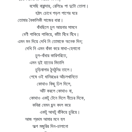
বসেছি বারান্দায়, রেলিঙে পা দুটো তোলা।
হঠাৎ চোখে পড়ল পাশের ঘরে
তোমার বৈকালিকী সাজের ধারা।
বাঁধছিলে চুল আয়নার সামনে
বেণী পাকিয়ে পাকিয়ে, কাঁটা বিঁধে বিঁধে।
এমন মন দিয়ে দেখি নি তোমাকে অনেক দিন;
দেখি নি এমন বাঁকা করে মাথা-হেলানো
চুল-বাঁধার কারিগরিতে,
এমন দুই হাতের মিতালি
চুড়িবালার ঠুনঠুনির তালে।
শেষে ওই ধানিরঙের আঁচলখানিতে
কোথাও কিছু ঢিল দিলে,
আঁট করলে কোথাও বা,
কোথাও একটু টেনে দিলে নীচের দিকে,
কবিরা যেমন ছন্দ বদল করে
একটু আধটু বাঁকিয়ে চুরিয়ে।
আজ প্রথম আমার মনে হল
অল্প মজুরির দিন-চালানো