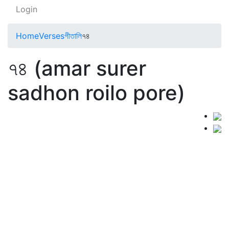
Login
Home
Verses
গীতালি
৭৪
৭৪ (amar surer
sadhon roilo pore)