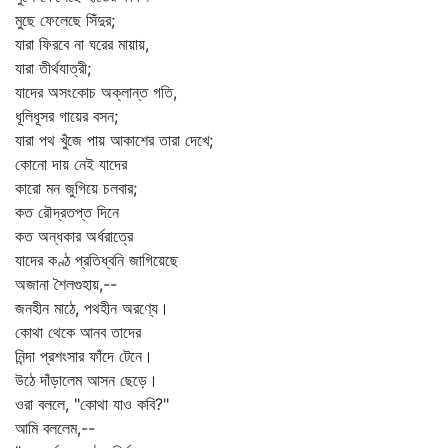
মুছে ফেলেছে সিঁদুর;
যারা ফিরবে না ঘরের মায়ায়,
যারা তীর্থযাত্রী;
যাদের অসংকোচ অক্লান্ত গতি,
ধূলিধূসর গায়ের বসন;
যারা পথ খুঁজে পায় আকাশের তারা দেখে;
কোনো দায় নেই যাদের
কারো মন জুগিয়ে চলবার;
কত রৌদ্রতপ্ত দিনে
কত অন্ধকার অর্ধরাত্রে
যাদের কণ্ঠ প্রতিধ্বনি জাগিয়েছে
অজানা শৈলগুহায়,--
জনহীন মাঠে, পথহীন অরণ্যে।
কোথা থেকে আনব তাদের
নিন্দা প্রশংসার ফাঁদে টেনে।
উঠে দাঁড়ালেম আসন ছেড়ে।
ওরা বললে, "কোথা যাও কবি?"
আমি বললেম,--