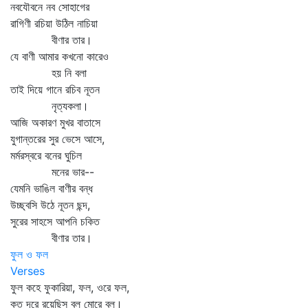
নবযৌবনে নব সোহাগের
রাগিণী রচিয়া উঠিল নাচিয়া
বীণার তার।
যে বাণী আমার কখনো কারেও
হয় নি বলা
তাই দিয়ে গানে রচিব নূতন
নৃত্যকলা।
আজি অকারণ মুখর বাতাসে
যুগান্তরের সুর ভেসে আসে,
মর্মরস্বরে বনের ঘুচিল
মনের ভার--
যেমনি ভাঙিল বাণীর বন্ধ
উচ্ছ্বসি উঠে নূতন ছন্দ,
সুরের সাহসে আপনি চকিত
বীণার তার।
ফুল ও ফল
Verses
ফুল কহে ফুকারিয়া, ফল, ওরে ফল,
কত দূরে রয়েছিস বল্‌ মোরে বল্‌।