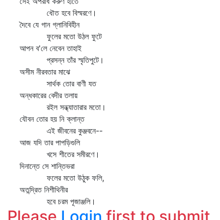
সেই অপরাধ করুণ হাতে
ধৌত হবে বিস্মরণে।
দৈবে যে গান গ্লানিবিহীন
ফুলের মতো উঠল ফুটে
আপন ব'লে নেবেন তাহাই
প্রসন্ন তাঁর স্মৃতিপুটে।
অসীম নীরবতার মাঝে
সার্থক তোর বাণী যত
অন্ধকারের বেদীর তলায়
রইল সন্ধ্যাতারার মতো।
যৌবন তোর হয় নি ক্লান্ত
এই জীবনের কুঞ্জবনে--
আজ যদি তার পাপড়িগুলি
খসে শীতের সমীরণে।
দিনান্তে সে শান্তিভরা
ফলের মতো উঠুক ফলি,
অতন্দ্রিত নিশীথিনীর
হবে চরম পূজাঞ্জলি।
Please
Login
first to submit