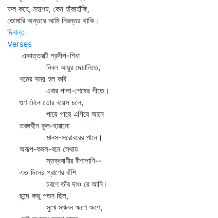
ফল কহে, মহাশয়, কেন হাঁকাহাঁকি,
তোমারি অন্তরে আমি নিরন্তর থাকি।
দিনান্ত
Verses
একাত্তরটি প্রদীপ-শিখা
নিবল আয়ুর দেয়ালিতে,
শমের সময় হল কবি
এবার পালা-শেষের গীতে।
গুণ টেনে তোর বয়েস চলে,
পায়ে পায়ে এগিয়ে আনে
তরঙ্গহীন কূল-হারানো
মানস-সরোবরের পানে।
অরূপ-কমল-বনে সেথায়
স্তব্ধবাণীর বীণাপাণি--
এত দিনের প্রাণের বাঁশি
চরণে তাঁর দাও রে আনি।
ছন্দে কভু পতন ছিল,
সুখে স্খলন ক্ষণে ক্ষণে,