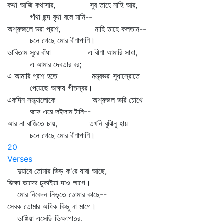
কথা আজি কথাসার, সুর তাহে নাহি আর,
গাঁথা ছন্দ বৃথা বলে মানি--
অশ্রুজলে ভরা প্রাণ, নাহি তাহে কলতান--
চলে গেছে মোর বীণাপাণি।
ভাবিতাম সুরে বাঁধা এ বীণা আমারি সাধা,
এ আমার দেবতার বর;
এ আমারি প্রাণ হতে মন্ত্রভরা সুধাস্রোতে
পেয়েছে অক্ষয় গীতস্বর।
একদিন সন্ধ্যালোকে অশ্রুজল ভরি চোখে
বক্ষে এরে লইলাম টানি--
আর না বাজিতে চায়, তখনি বুঝিনু হায়
চলে গেছে মোর বীণাপাণি।
20
Verses
দুয়ারে তোমার ভিড় ক'রে যারা আছে,
ভিক্ষা তাদের চুকাইয়া দাও আগে।
মোর নিবেদন নিভৃতে তোমার কাছে--
সেবক তোমার অধিক কিছু না মাগে।
ভাঙিয়া এসেছি ভিক্ষাপাত্র,