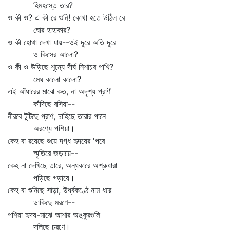
হিমহস্তে তার?
ও কী ও? এ কী রে শুনি! কোথা হতে উঠিল রে
ঘোর হাহাকার?
ও কী হোথা দেখা যায়--ওই দূরে অতি দূরে
ও কিসের আলো?
ও কী ও উড়িছে শূন্যে দীর্ঘ নিশাচর পাখি?
মেঘ কালো কালো?
এই আঁধারের মাঝে কত, না অদৃশ্য প্রাণী
কাঁদিছে বসিয়া--
নীরবে টুটিছে প্রাণ, চাহিছে তারার পানে
অরণ্যে পশিয়া।
কেহ বা রয়েছে শুয়ে দগ্ধ হৃদয়ের 'পরে
স্মৃতিরে জড়ায়ে--
কেহ না দেখিছে তারে, অন্ধকারে অশ্রুধারা
পড়িছে গড়ায়ে।
কেহ বা শুনিছে সাড়া, উর্ধ্বকণ্ঠে নাম ধরে
ডাকিছে মরণে--
পশিয়া হৃদয়-মাঝে আশার অঙ্কুরগুলি
দলিছে চরণে।