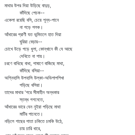
মাথার উপর দিয়া উড়িছে বাদুড়,
কাঁদিছে পেচক--
একেলা রয়েছি বসি, চেয়ে শূন্য-পানে
না পড়ে পলক।
আঁধারের প্রাণী যত ভূমিতলে হাত দিয়া
ঘুরিয়া বেড়ায়--
চোখে উড়ে পড়ে ধুলা, কোন্‌খানে কী যে আছে
দেখিতে না পায়।
চরণে বাধিছে বাধা, পাষাণে বাজিছে মাথা,
কাঁদিছে বসিয়া--
অগ্নিহাসি উপহাসি উল্কা-অভিশাপশিখা
পড়িছে খসিয়া।
তাদের মাথার 'পরে সীমাহীন অন্ধকার
স্তব্ধ গগনেতে,
আঁধারের ভারে যেন নুইয়া পড়িছে মাথা
মাটির পানেতে।
নড়িলে গাছের পাতা চকিতে চমকি উঠে,
চায় চারি ধারে,