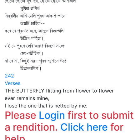
ছোটো ছোটো সুখ দুখ, ছোটো ছোটো আশাগুলি
পুষিয়া রাখিব!
নিদ্রাহীন আঁখি মেলি পুরব-আকাশ-পানে
রয়েছি চাহিয়া--
কবে রে প্রভাত হবে, আনন্দে বিহঙ্গগুলি
উঠিবে গাহিয়া।
ওই যে পুরবে হেরি অরুণ-কিরণে সাজে
মেঘ-মরীচিকা।
না রে না, কিছুই নয়--পূরব-শ্মশানে উঠে
চিতানলশিখা।
242
Verses
THE BUTTERFLY flitting from flower to flower
ever remains mine,
I lose the one that is netted by me.
Please
Login
first to submit
a rendition.
Click here
for
help.