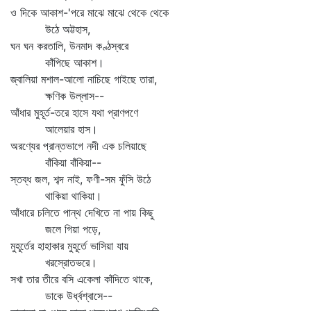
ও দিকে আকাশ-'পরে মাঝে মাঝে থেকে থেকে
উঠে অট্টহাস,
ঘন ঘন করতালি, উনমাদ কণ্ঠস্বরে
কাঁপিছে আকাশ।
জ্বালিয়া মশাল-আলো নাচিছে গাইছে তারা,
ক্ষণিক উল্লাস--
আঁধার মুহূর্ত-তরে হাসে যথা প্রাণপণে
আলেয়ার হাস।
অরণ্যের প্রান্তভাগে নদী এক চলিয়াছে
বাঁকিয়া বাঁকিয়া--
স্তব্ধ জল, শব্দ নাই, ফণী-সম ফুঁসি উঠে
থাকিয়া থাকিয়া।
আঁধারে চলিতে পান্থ দেখিতে না পায় কিছু
জলে গিয়া পড়ে,
মুহূর্তের হাহাকার মুহূর্তে ভাসিয়া যায়
খরস্রোতভরে।
সখা তার তীরে বসি একেলা কাঁদিতে থাকে,
ডাকে উর্ধ্বশ্বাসে--