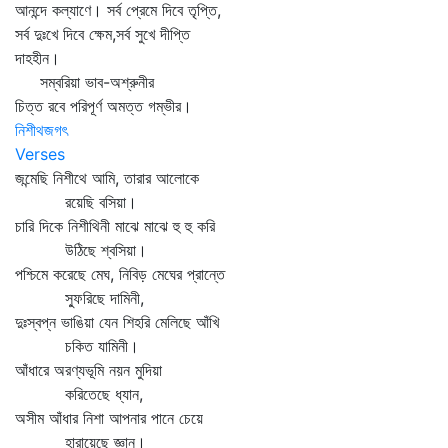
আনন্দে কল্যাণে। সর্ব প্রেমে দিবে তৃপ্তি,
সর্ব দুঃখে দিবে ক্ষেম,সর্ব সুখে দীপ্তি
দাহহীন।
সম্বরিয়া ভাব-অশ্রুনীর
চিত্ত রবে পরিপূর্ণ অমত্ত গম্ভীর।
নিশীথজগৎ
Verses
জন্মেছি নিশীথে আমি, তারার আলোকে
রয়েছি বসিয়া।
চারি দিকে নিশীথিনী মাঝে মাঝে হু হু করি
উঠিছে শ্বসিয়া।
পশ্চিমে করেছে মেঘ, নিবিড় মেঘের প্রান্তে
স্ফুরিছে দামিনী,
দুঃস্বপ্ন ভাঙিয়া যেন শিহরি মেলিছে আঁখি
চকিত যামিনী।
আঁধারে অরণ্যভূমি নয়ন মুদিয়া
করিতেছে ধ্যান,
অসীম আঁধার নিশা আপনার পানে চেয়ে
হারায়েছে জ্ঞান।