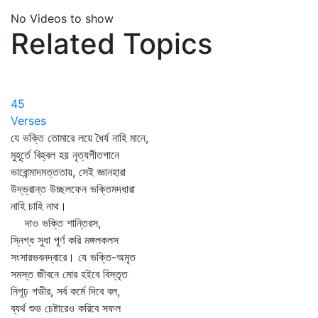
No Videos to show
Related Topics
45
Verses
যে ভক্তি তোমারে লয়ে ধৈর্য নাহি মানে,
মুহূর্তে বিহ্বল হয় নৃত্যগীতগানে
ভাবোন্মাদমত্ততায়, সেই জ্ঞানহারা
উদ্‌ভ্রান্ত উচ্ছলফেন ভক্তিমদধারা
নাহি চাহি নাথ।
দাও ভক্তি শান্তিরস,
স্নিগ্ধ সুধা পূর্ণ করি মঙ্গলকলস
সংসারভবনদ্বারে। যে ভক্তি-অমৃত
সমস্ত জীবনে মোর হইবে বিস্তৃত
নিগূঢ় গভীর, সর্ব কর্মে দিবে বল,
ব্যর্থ শুভ চেষ্টারেও করিবে সফল